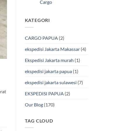
Kendari
Cargo
Cargo
Via
Laut
Tak
Bersama
ada
BMP
komentar
KATEGORI
pada
Cargo
Ekspedisi
Murah
Jakarta-
&
Makassar
Terpercaya
via
CARGO PAPUA
(2)
Laut
Terbaik
Bersama
ekspedisi Jakarta Makassar
(4)
BMP
Cargo
Ekspedisi Jakarta murah
(1)
ekspedisi jakarta papua
(1)
ekspedisi jakarta sulawesi
(7)
rat
EKSPEDISI PAPUA
(2)
Our Blog
(170)
TAG CLOUD