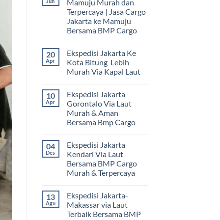
Jun
Mamuju Murah dan
Terpercaya | Jasa Cargo
Jakarta ke Mamuju
Bersama BMP Cargo
Tak
ada
Ekspedisi Jakarta Ke
20
komentar
pada
Apr
Kota Bitung Lebih
Ekspedisi
Murah Via Kapal Laut
Jakarta
Mamuju
Tak
Murah
ada
dan
Ekspedisi Jakarta
10
komentar
Terpercaya
pada
Apr
Gorontalo Via Laut
|
Ekspedisi
Jasa
Murah & Aman
Jakarta
Cargo
Ke
Bersama Bmp Cargo
Jakarta
Kota
ke
Bitung
Tak
Mamuju
Lebih
ada
Bersama
Ekspedisi Jakarta
04
Murah
komentar
BMP
pada
Via
Des
Kendari Via Laut
Cargo
Ekspedisi
Kapal
Bersama BMP Cargo
Jakarta
Laut
Gorontalo
Murah & Terpercaya
Via
Laut
Tak
Murah
ada
Ekspedisi Jakarta-
13
&
komentar
pada
Aman
Agu
Makassar via Laut
Ekspedisi
Bersama
Terbaik Bersama BMP
Jakarta
Bmp