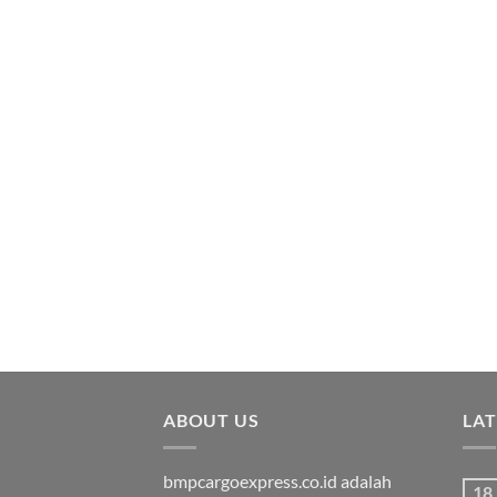
ABOUT US
LA
bmpcargoexpress.co.id adalah
18