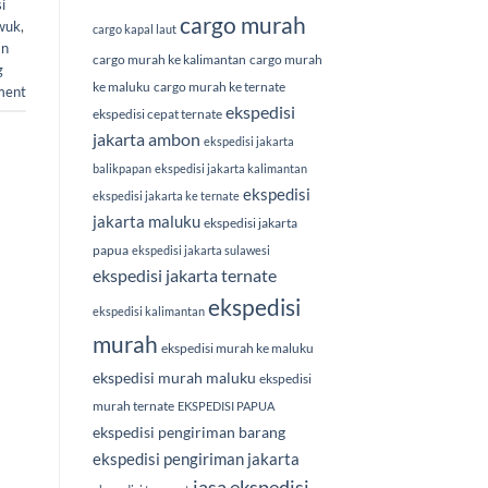
i
cargo murah
uwuk
,
cargo kapal laut
an
cargo murah ke kalimantan
cargo murah
g
ke maluku
cargo murah ke ternate
ment
ekspedisi
ekspedisi cepat ternate
jakarta ambon
ekspedisi jakarta
balikpapan
ekspedisi jakarta kalimantan
ekspedisi
ekspedisi jakarta ke ternate
jakarta maluku
ekspedisi jakarta
papua
ekspedisi jakarta sulawesi
ekspedisi jakarta ternate
ekspedisi
ekspedisi kalimantan
murah
ekspedisi murah ke maluku
ekspedisi murah maluku
ekspedisi
murah ternate
EKSPEDISI PAPUA
ekspedisi pengiriman barang
ekspedisi pengiriman jakarta
jasa ekspedisi