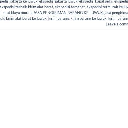
pedisi jakarta ke luwuk
,
ekspedisi jakarta luwuk
,
ekspedisi kapal pelni
,
ekspedis
ekspedisi terbaik kirim alat berat
,
ekspedisi tercepat
,
ekspedisi termurah ke l
t berat biaya murah
,
JASA PENGIRIMAN BARANG KE LUWUK
,
jasa pengirim
wuk
,
kirim alat berat ke luwuk
,
kirim barang
,
kirim barang ke luwuk
,
kirim baran
Leave a com