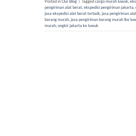
Posted in
Our Blog
|
Tagged
cargo murah luwuk
,
eks
pengiriman alat berat
,
ekspedisi pengiriman jakarta
,
jasa ekspedisi alat berat terbaik
,
jasa pengiriman ala
barang murah
,
jasa pengiriman barang murah lke lu
murah
,
ongkir jakarta ke luwuk