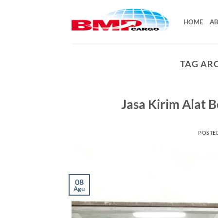
Skip
to
HOME
AB
content
TAG AR
Jasa Kirim Alat 
POSTE
08
Agu