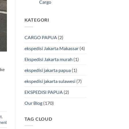
Kendari
Cargo
Cargo
Via
Laut
Tak
Bersama
ada
BMP
komentar
KATEGORI
pada
Cargo
Ekspedisi
Murah
Jakarta-
&
Makassar
Terpercaya
via
CARGO PAPUA
(2)
Laut
Terbaik
Bersama
ekspedisi Jakarta Makassar
(4)
BMP
Cargo
Ekspedisi Jakarta murah
(1)
 ke
ekspedisi jakarta papua
(1)
ekspedisi jakarta sulawesi
(7)
EKSPEDISI PAPUA
(2)
Our Blog
(170)
t
,
TAG CLOUD
ment