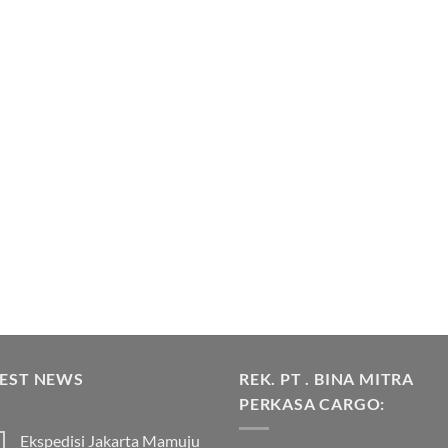
TEST NEWS
REK. PT . BINA MITRA
PERKASA CARGO:
Ekspedisi Jakarta Mamuju