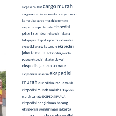
cargo murah
cargo kapal laut
cargo murah ke kalimantan
cargo murah
ke maluku
cargo murah ke ternate
ekspedisi
ekspedisi cepat ternate
jakarta ambon
ekspedisi jakarta
balikpapan
ekspedisi jakarta kalimantan
ekspedisi
ekspedisi jakarta ke ternate
jakarta maluku
ekspedisi jakarta
papua
ekspedisi jakarta sulawesi
ekspedisi jakarta ternate
ekspedisi
ekspedisi kalimantan
murah
ekspedisi murah ke maluku
ekspedisi murah maluku
ekspedisi
murah ternate
EKSPEDISI PAPUA
ekspedisi pengiriman barang
ekspedisi pengiriman jakarta
jasa ekspedisi