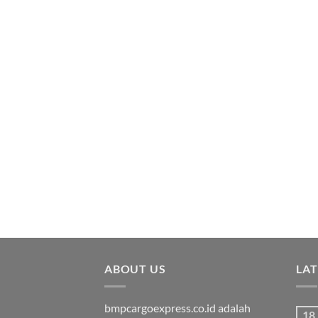
ABOUT US
LA
bmpcargoexpress.co.id adalah
18