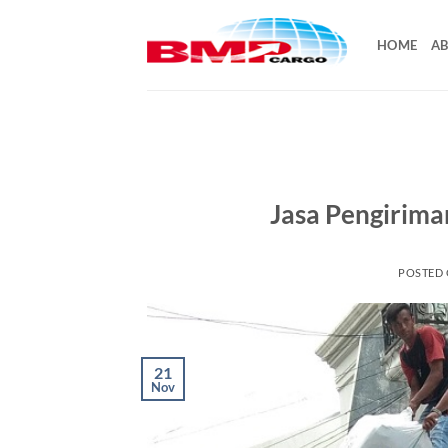
Skip
to
HOME
AB
content
Jasa Pengirima
POSTED
21
Nov