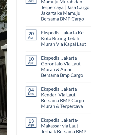
Jun
Mamuju Murah dan
Terpercaya | Jasa Cargo
Jakarta ke Mamuju
Bersama BMP Cargo
Tak
ada
Ekspedisi Jakarta Ke
20
komentar
pada
Apr
Kota Bitung Lebih
Ekspedisi
Murah Via Kapal Laut
Jakarta
Mamuju
Tak
Murah
ada
dan
Ekspedisi Jakarta
10
komentar
Terpercaya
pada
Apr
Gorontalo Via Laut
|
Ekspedisi
Jasa
Murah & Aman
Jakarta
Cargo
Ke
Bersama Bmp Cargo
Jakarta
Kota
ke
Bitung
Tak
Mamuju
Lebih
ada
Bersama
Ekspedisi Jakarta
04
Murah
komentar
BMP
pada
Via
Des
Kendari Via Laut
Cargo
Ekspedisi
Kapal
Bersama BMP Cargo
Jakarta
Laut
Gorontalo
Murah & Terpercaya
Via
Laut
Tak
Murah
ada
Ekspedisi Jakarta-
13
&
komentar
pada
Aman
Agu
Makassar via Laut
Ekspedisi
Bersama
Terbaik Bersama BMP
Jakarta
Bmp