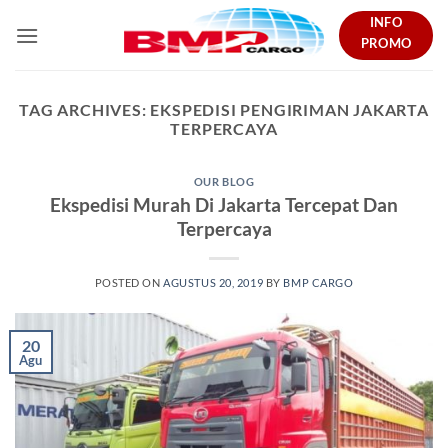
Skip
INFO
to
PROMO
content
TAG ARCHIVES:
EKSPEDISI PENGIRIMAN JAKARTA
TERPERCAYA
OUR BLOG
Ekspedisi Murah Di Jakarta Tercepat Dan
Terpercaya
POSTED ON
AGUSTUS 20, 2019
BY
BMP CARGO
20
Agu