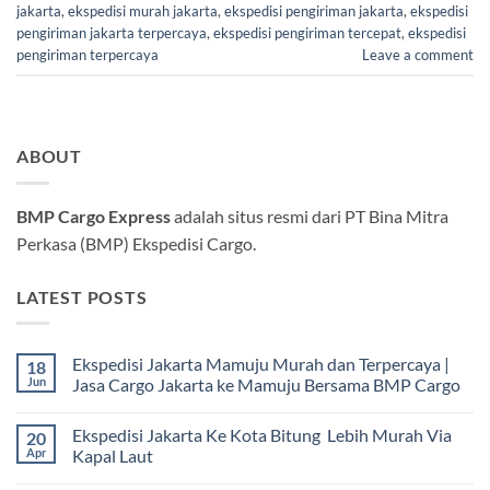
jakarta
,
ekspedisi murah jakarta
,
ekspedisi pengiriman jakarta
,
ekspedisi
pengiriman jakarta terpercaya
,
ekspedisi pengiriman tercepat
,
ekspedisi
pengiriman terpercaya
Leave a comment
ABOUT
BMP Cargo Express
adalah situs resmi dari PT Bina Mitra
Perkasa (BMP) Ekspedisi Cargo.
LATEST POSTS
Ekspedisi Jakarta Mamuju Murah dan Terpercaya |
18
Jun
Jasa Cargo Jakarta ke Mamuju Bersama BMP Cargo
Tak
ada
Ekspedisi Jakarta Ke Kota Bitung Lebih Murah Via
20
komentar
pada
Apr
Kapal Laut
Ekspedisi
Jakarta
Tak