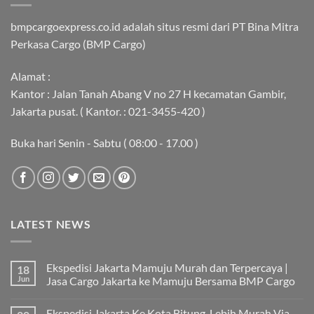
bmpcargoexpress.co.id adalah situs resmi dari PT Bina Mitra
Perkasa Cargo (BMP Cargo)
Alamat :
Kantor : Jalan Tanah Abang V no 27 H kecamatan Gambir,
Jakarta pusat. ( Kantor. : 021-3455-420 )
Buka hari Senin - Sabtu ( 08:00 - 17.00 )
LATEST NEWS
Ekspedisi Jakarta Mamuju Murah dan Terpercaya |
18
Jun
Jasa Cargo Jakarta ke Mamuju Bersama BMP Cargo
Tak
ada
Ekspedisi Jakarta Ke Kota Bitung Lebih Murah Via
komentar