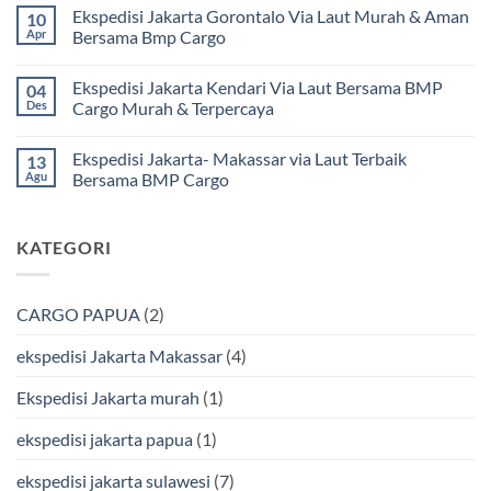
Mamuju
ada
Ekspedisi Jakarta Gorontalo Via Laut Murah & Aman
10
Murah
komentar
dan
pada
Apr
Bersama Bmp Cargo
Terpercaya
Ekspedisi
|
Jakarta
Tak
Jasa
Ke
ada
Ekspedisi Jakarta Kendari Via Laut Bersama BMP
04
Cargo
Kota
komentar
Jakarta
Bitung
pada
Des
Cargo Murah & Terpercaya
ke
Lebih
Ekspedisi
Mamuju
Murah
Jakarta
Tak
Bersama
Via
Gorontalo
ada
Ekspedisi Jakarta- Makassar via Laut Terbaik
13
BMP
Kapal
Via
komentar
Cargo
Laut
Laut
pada
Agu
Bersama BMP Cargo
Murah
Ekspedisi
&
Jakarta
Tak
Aman
Kendari
ada
Bersama
Via
komentar
KATEGORI
Bmp
Laut
pada
Cargo
Bersama
Ekspedisi
BMP
Jakarta-
Cargo
Makassar
Murah
via
CARGO PAPUA
(2)
&
Laut
Terpercaya
Terbaik
Bersama
ekspedisi Jakarta Makassar
(4)
BMP
Cargo
Ekspedisi Jakarta murah
(1)
ekspedisi jakarta papua
(1)
ekspedisi jakarta sulawesi
(7)