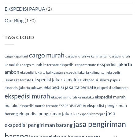
EKSPEDISI PAPUA
(2)
Our Blog
(170)
TAG CLOUD
cargo murah
cargo murah ke kalimantan
cargo murah
cargo kapal laut
ekspedisi jakarta
ke maluku
cargo murah ke ternate
ekspedisi cepat ternate
ambon
ekspedisi jakarta balikpapan
ekspedisi jakarta kalimantan
ekspedisi
ekspedisi jakarta maluku
ekspedisi jakarta papua
jakarta ke ternate
ekspedisi jakarta ternate
ekspedisi jakarta sulawesi
ekspedisi kalimantan
ekspedisi murah
ekspedisi murah
ekspedisi murah ke maluku
maluku
ekspedisi pengiriman
ekspedisi murah ternate
EKSPEDISI PAPUA
jasa
ekspedisi pengiriman jakarta
barang
ekspedisi tercepat
jasa pengiriman
ekspedisi pengiriman barang
barang