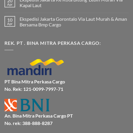
20
pada
Apr
Kapal Laut
Ekspedisi
Jakarta
Tak
Mamuju
ada
Ekspedisi Jakarta Gorontalo Via Laut Murah & Aman
10
Murah
komentar
dan
pada
Apr
Bersama Bmp Cargo
Terpercaya
Ekspedisi
|
Jakarta
Tak
Jasa
Ke
ada
Cargo
Kota
komentar
REK. PT . BINA MITRA PERKASA CARGO:
Jakarta
Bitung
pada
ke
Lebih
Ekspedisi
Mamuju
Murah
Jakarta
Bersama
Via
Gorontalo
BMP
Kapal
Via
Cargo
Laut
Laut
Murah
&
Aman
Bersama
Bmp
PT Bina Mitra Perkasa Cargo
Cargo
No. Rek: 121-0099-7997-71
An. Bina Mitra Perkasa Cargo PT
No. rek: 388-888-8287