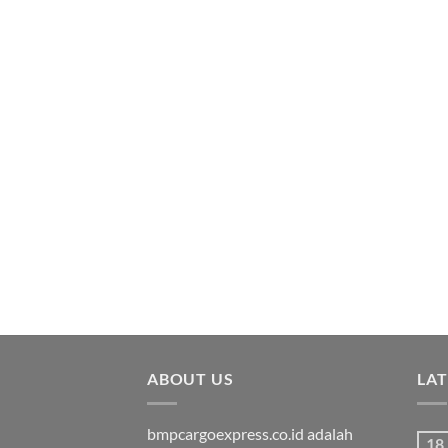
ABOUT US
LA
bmpcargoexpress.co.id adalah
18