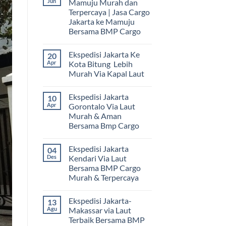
Jun
Mamuju Murah dan
Terpercaya | Jasa Cargo
Jakarta ke Mamuju
Bersama BMP Cargo
Tak
ada
Ekspedisi Jakarta Ke
20
komentar
pada
Apr
Kota Bitung Lebih
Ekspedisi
Murah Via Kapal Laut
Jakarta
Mamuju
Tak
Murah
ada
dan
Ekspedisi Jakarta
10
komentar
Terpercaya
pada
Apr
Gorontalo Via Laut
|
Ekspedisi
Jasa
Murah & Aman
Jakarta
Cargo
Ke
Bersama Bmp Cargo
Jakarta
Kota
ke
Bitung
Tak
Mamuju
Lebih
ada
Bersama
Ekspedisi Jakarta
04
Murah
komentar
BMP
pada
Via
Des
Kendari Via Laut
Cargo
Ekspedisi
Kapal
Bersama BMP Cargo
Jakarta
Laut
Gorontalo
Murah & Terpercaya
Via
Laut
Tak
Murah
ada
Ekspedisi Jakarta-
13
&
komentar
pada
Aman
Agu
Makassar via Laut
Ekspedisi
Bersama
Terbaik Bersama BMP
Jakarta
Bmp