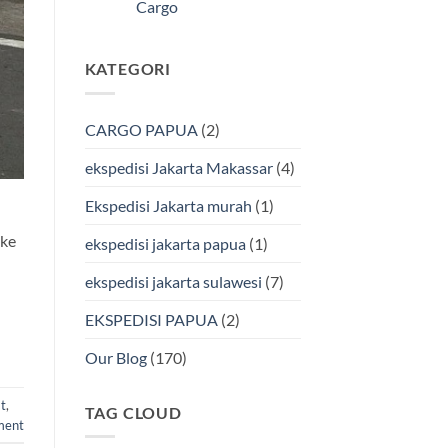
Kendari
Cargo
Cargo
Via
Laut
Tak
Bersama
ada
BMP
komentar
KATEGORI
pada
Cargo
Ekspedisi
Murah
Jakarta-
&
Makassar
Terpercaya
via
CARGO PAPUA
(2)
Laut
Terbaik
Bersama
ekspedisi Jakarta Makassar
(4)
BMP
Cargo
Ekspedisi Jakarta murah
(1)
 ke
ekspedisi jakarta papua
(1)
ekspedisi jakarta sulawesi
(7)
EKSPEDISI PAPUA
(2)
Our Blog
(170)
t
,
TAG CLOUD
ment