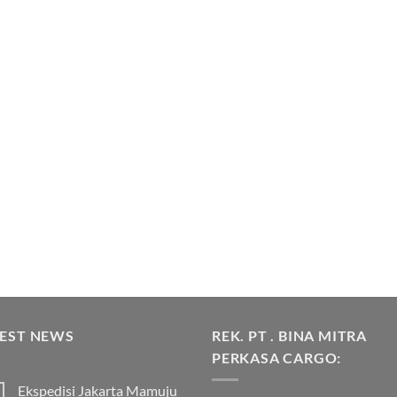
TEST NEWS
REK. PT . BINA MITRA
PERKASA CARGO:
Ekspedisi Jakarta Mamuju