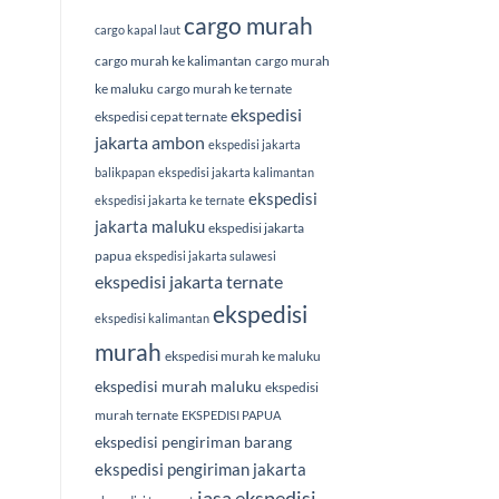
cargo murah
cargo kapal laut
cargo murah ke kalimantan
cargo murah
ke maluku
cargo murah ke ternate
ekspedisi
ekspedisi cepat ternate
jakarta ambon
ekspedisi jakarta
balikpapan
ekspedisi jakarta kalimantan
ekspedisi
ekspedisi jakarta ke ternate
jakarta maluku
ekspedisi jakarta
papua
ekspedisi jakarta sulawesi
ekspedisi jakarta ternate
ekspedisi
ekspedisi kalimantan
murah
ekspedisi murah ke maluku
ekspedisi murah maluku
ekspedisi
murah ternate
EKSPEDISI PAPUA
ekspedisi pengiriman barang
ekspedisi pengiriman jakarta
jasa ekspedisi