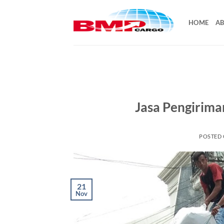
Skip
to
HOME
AB
content
Jasa Pengirima
POSTED
21
Nov