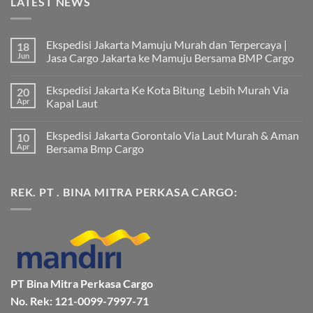
LATEST NEWS
Ekspedisi Jakarta Mamuju Murah dan Terpercaya |
18
Jun
Jasa Cargo Jakarta ke Mamuju Bersama BMP Cargo
Tak
ada
Ekspedisi Jakarta Ke Kota Bitung Lebih Murah Via
20
komentar
pada
Apr
Kapal Laut
Ekspedisi
Jakarta
Tak
Mamuju
ada
Ekspedisi Jakarta Gorontalo Via Laut Murah & Aman
10
Murah
komentar
dan
pada
Apr
Bersama Bmp Cargo
Terpercaya
Ekspedisi
|
Jakarta
Tak
Jasa
Ke
ada
Cargo
Kota
komentar
REK. PT . BINA MITRA PERKASA CARGO:
Jakarta
Bitung
pada
ke
Lebih
Ekspedisi
Mamuju
Murah
Jakarta
Bersama
Via
Gorontalo
BMP
Kapal
Via
Cargo
Laut
Laut
Murah
&
Aman
Bersama
Bmp
PT Bina Mitra Perkasa Cargo
Cargo
No. Rek: 121-0099-7997-71