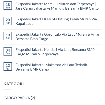
Ekspedisi Jakarta Mamuju Murah dan Terpercaya |
18
Jun
Jasa Cargo Jakarta ke Mamuju Bersama BMP Cargo
Tak
ada
Ekspedisi Jakarta Ke Kota Bitung Lebih Murah Via
20
komentar
pada
Apr
Kapal Laut
Ekspedisi
Jakarta
Tak
Mamuju
ada
Ekspedisi Jakarta Gorontalo Via Laut Murah & Aman
10
Murah
komentar
dan
pada
Apr
Bersama Bmp Cargo
Terpercaya
Ekspedisi
|
Jakarta
Tak
Jasa
Ke
ada
Ekspedisi Jakarta Kendari Via Laut Bersama BMP
04
Cargo
Kota
komentar
Jakarta
Bitung
pada
Des
Cargo Murah & Terpercaya
ke
Lebih
Ekspedisi
Mamuju
Murah
Jakarta
Tak
Bersama
Via
Gorontalo
ada
Ekspedisi Jakarta- Makassar via Laut Terbaik
13
BMP
Kapal
Via
komentar
Cargo
Laut
Laut
pada
Agu
Bersama BMP Cargo
Murah
Ekspedisi
&
Jakarta
Tak
Aman
Kendari
ada
Bersama
Via
komentar
KATEGORI
Bmp
Laut
pada
Cargo
Bersama
Ekspedisi
BMP
Jakarta-
Cargo
Makassar
Murah
via
CARGO PAPUA
(2)
&
Laut
Terpercaya
Terbaik
Bersama