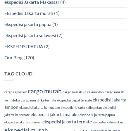
ekspedisi Jakarta Makassar
(4)
BMP
Cargo
Ekspedisi Jakarta murah
(1)
ekspedisi jakarta papua
(1)
ekspedisi jakarta sulawesi
(7)
EKSPEDISI PAPUA
(2)
Our Blog
(170)
TAG CLOUD
cargo murah
cargo murah ke kalimantan
cargo murah
cargo kapal laut
ekspedisi jakarta
ke maluku
cargo murah ke ternate
ekspedisi cepat ternate
ambon
ekspedisi jakarta balikpapan
ekspedisi jakarta kalimantan
ekspedisi
ekspedisi jakarta maluku
ekspedisi jakarta papua
jakarta ke ternate
ekspedisi jakarta ternate
ekspedisi jakarta sulawesi
ekspedisi kalimantan
ekspedisi murah
ekspedisi murah