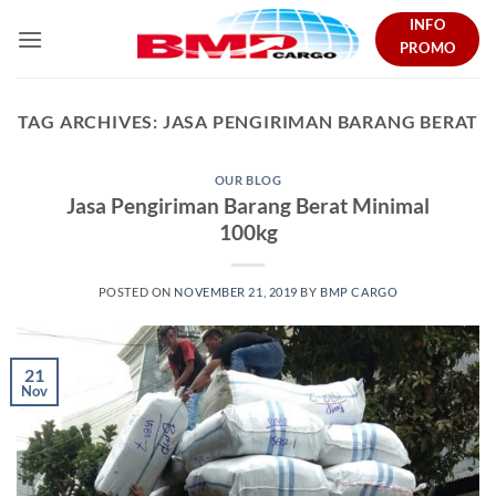
Skip
INFO
to
PROMO
content
TAG ARCHIVES:
JASA PENGIRIMAN BARANG BERAT
OUR BLOG
Jasa Pengiriman Barang Berat Minimal
100kg
POSTED ON
NOVEMBER 21, 2019
BY
BMP CARGO
21
Nov