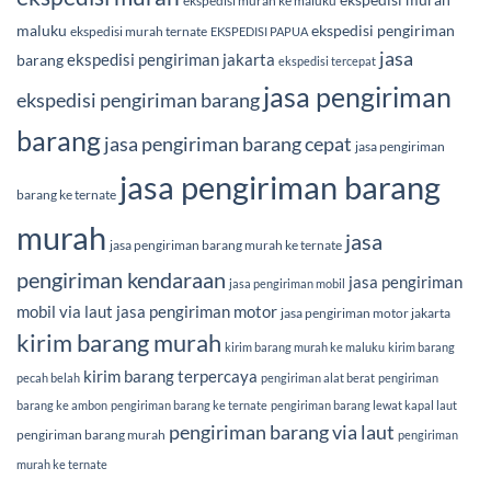
ekspedisi murah ke maluku
maluku
ekspedisi pengiriman
ekspedisi murah ternate
EKSPEDISI PAPUA
jasa
ekspedisi pengiriman jakarta
barang
ekspedisi tercepat
jasa pengiriman
ekspedisi pengiriman barang
barang
jasa pengiriman barang cepat
jasa pengiriman
jasa pengiriman barang
barang ke ternate
murah
jasa
jasa pengiriman barang murah ke ternate
pengiriman kendaraan
jasa pengiriman
jasa pengiriman mobil
mobil via laut
jasa pengiriman motor
jasa pengiriman motor jakarta
kirim barang murah
kirim barang murah ke maluku
kirim barang
kirim barang terpercaya
pecah belah
pengiriman alat berat
pengiriman
barang ke ambon
pengiriman barang ke ternate
pengiriman barang lewat kapal laut
pengiriman barang via laut
pengiriman barang murah
pengiriman
murah ke ternate