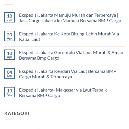
Ekspedisi Jakarta Mamuju Murah dan Terpercaya |
18
Jun
Jasa Cargo Jakarta ke Mamuju Bersama BMP Cargo
Tak
ada
Ekspedisi Jakarta Ke Kota Bitung Lebih Murah Via
20
komentar
pada
Apr
Kapal Laut
Ekspedisi
Jakarta
Tak
Mamuju
ada
Ekspedisi Jakarta Gorontalo Via Laut Murah & Aman
10
Murah
komentar
dan
pada
Apr
Bersama Bmp Cargo
Terpercaya
Ekspedisi
|
Jakarta
Tak
Jasa
Ke
ada
Ekspedisi Jakarta Kendari Via Laut Bersama BMP
04
Cargo
Kota
komentar
Jakarta
Bitung
pada
Des
Cargo Murah & Terpercaya
ke
Lebih
Ekspedisi
Mamuju
Murah
Jakarta
Tak
Bersama
Via
Gorontalo
ada
Ekspedisi Jakarta- Makassar via Laut Terbaik
13
BMP
Kapal
Via
komentar
Cargo
Laut
Laut
pada
Agu
Bersama BMP Cargo
Murah
Ekspedisi
&
Jakarta
Tak
Aman
Kendari
ada
Bersama
Via
komentar
KATEGORI
Bmp
Laut
pada
Cargo
Bersama
Ekspedisi
BMP
Jakarta-
Cargo
Makassar
Murah
via