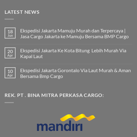
LATEST NEWS
Ekspedisi Jakarta Mamuju Murah dan Terpercaya |
18
Jun
Jasa Cargo Jakarta ke Mamuju Bersama BMP Cargo
Tak
ada
Ekspedisi Jakarta Ke Kota Bitung Lebih Murah Via
20
komentar
pada
Apr
Kapal Laut
Ekspedisi
Jakarta
Tak
Mamuju
ada
Ekspedisi Jakarta Gorontalo Via Laut Murah & Aman
10
Murah
komentar
dan
pada
Apr
Bersama Bmp Cargo
Terpercaya
Ekspedisi
|
Jakarta
Tak
Jasa
Ke
ada
Cargo
Kota
komentar
REK. PT . BINA MITRA PERKASA CARGO:
Jakarta
Bitung
pada
ke
Lebih
Ekspedisi
Mamuju
Murah
Jakarta
Bersama
Via
Gorontalo
BMP
Kapal
Via
Cargo
Laut
Laut
Murah
&
Aman
Bersama
Bmp