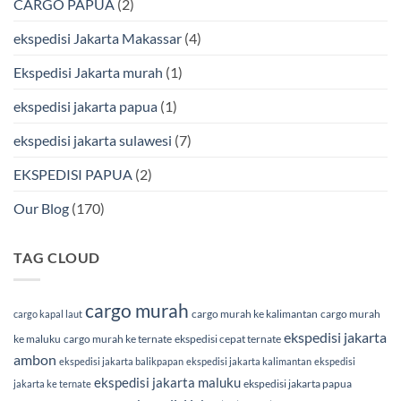
CARGO PAPUA
(2)
&
Laut
Terpercaya
Terbaik
Bersama
ekspedisi Jakarta Makassar
(4)
BMP
Cargo
Ekspedisi Jakarta murah
(1)
ekspedisi jakarta papua
(1)
ekspedisi jakarta sulawesi
(7)
EKSPEDISI PAPUA
(2)
Our Blog
(170)
TAG CLOUD
cargo murah
cargo murah ke kalimantan
cargo murah
cargo kapal laut
ekspedisi jakarta
ke maluku
cargo murah ke ternate
ekspedisi cepat ternate
ambon
ekspedisi jakarta balikpapan
ekspedisi jakarta kalimantan
ekspedisi
ekspedisi jakarta maluku
ekspedisi jakarta papua
jakarta ke ternate