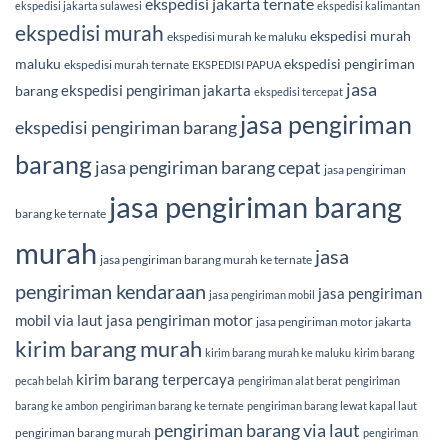
ekspedisi jakarta ternate
ekspedisi jakarta sulawesi
ekspedisi kalimantan
ekspedisi murah
ekspedisi murah
ekspedisi murah ke maluku
maluku
ekspedisi pengiriman
ekspedisi murah ternate
EKSPEDISI PAPUA
jasa
ekspedisi pengiriman jakarta
barang
ekspedisi tercepat
jasa pengiriman
ekspedisi pengiriman barang
barang
jasa pengiriman barang cepat
jasa pengiriman
jasa pengiriman barang
barang ke ternate
murah
jasa
jasa pengiriman barang murah ke ternate
pengiriman kendaraan
jasa pengiriman
jasa pengiriman mobil
mobil via laut
jasa pengiriman motor
jasa pengiriman motor jakarta
kirim barang murah
kirim barang murah ke maluku
kirim barang
kirim barang terpercaya
pecah belah
pengiriman alat berat
pengiriman
barang ke ambon
pengiriman barang ke ternate
pengiriman barang lewat kapal laut
pengiriman barang via laut
pengiriman barang murah
pengiriman