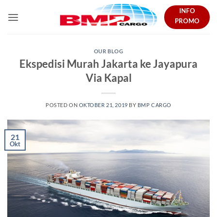
Skip
INFO
to
PROMO
content
OUR BLOG
Ekspedisi Murah Jakarta ke Jayapura
Via Kapal
POSTED ON
OKTOBER 21, 2019
BY
BMP CARGO
21
Okt