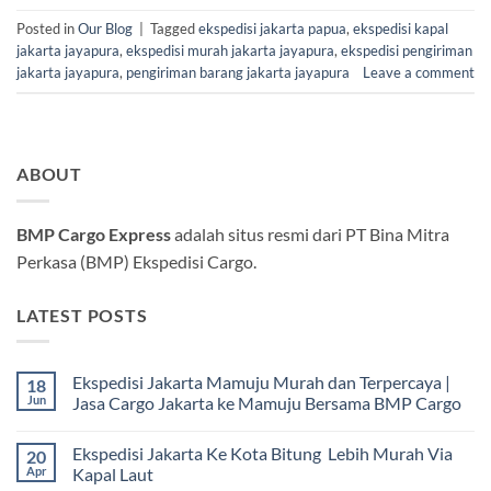
Posted in
Our Blog
|
Tagged
ekspedisi jakarta papua
,
ekspedisi kapal
jakarta jayapura
,
ekspedisi murah jakarta jayapura
,
ekspedisi pengiriman
jakarta jayapura
,
pengiriman barang jakarta jayapura
Leave a comment
ABOUT
BMP Cargo Express
adalah situs resmi dari PT Bina Mitra
Perkasa (BMP) Ekspedisi Cargo.
LATEST POSTS
Ekspedisi Jakarta Mamuju Murah dan Terpercaya |
18
Jun
Jasa Cargo Jakarta ke Mamuju Bersama BMP Cargo
Tak
ada
Ekspedisi Jakarta Ke Kota Bitung Lebih Murah Via
20
komentar
pada
Apr
Kapal Laut
Ekspedisi