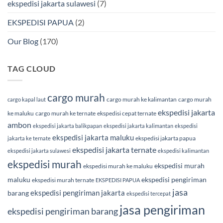
ekspedisi jakarta sulawesi
(7)
EKSPEDISI PAPUA
(2)
Our Blog
(170)
TAG CLOUD
cargo murah
cargo murah ke kalimantan
cargo murah
cargo kapal laut
ekspedisi jakarta
ke maluku
cargo murah ke ternate
ekspedisi cepat ternate
ambon
ekspedisi jakarta balikpapan
ekspedisi jakarta kalimantan
ekspedisi
ekspedisi jakarta maluku
ekspedisi jakarta papua
jakarta ke ternate
ekspedisi jakarta ternate
ekspedisi jakarta sulawesi
ekspedisi kalimantan
ekspedisi murah
ekspedisi murah
ekspedisi murah ke maluku
maluku
ekspedisi pengiriman
ekspedisi murah ternate
EKSPEDISI PAPUA
jasa
ekspedisi pengiriman jakarta
barang
ekspedisi tercepat
jasa pengiriman
ekspedisi pengiriman barang