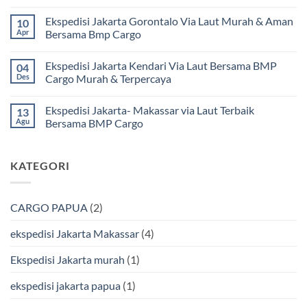
Jakarta
Tak
Mamuju
ada
Ekspedisi Jakarta Gorontalo Via Laut Murah & Aman
10
Murah
komentar
dan
pada
Apr
Bersama Bmp Cargo
Terpercaya
Ekspedisi
|
Jakarta
Tak
Jasa
Ke
ada
Ekspedisi Jakarta Kendari Via Laut Bersama BMP
04
Cargo
Kota
komentar
Jakarta
Bitung
pada
Des
Cargo Murah & Terpercaya
ke
Lebih
Ekspedisi
Mamuju
Murah
Jakarta
Tak
Bersama
Via
Gorontalo
ada
Ekspedisi Jakarta- Makassar via Laut Terbaik
13
BMP
Kapal
Via
komentar
Cargo
Laut
Laut
pada
Agu
Bersama BMP Cargo
Murah
Ekspedisi
&
Jakarta
Tak
Aman
Kendari
ada
Bersama
Via
komentar
KATEGORI
Bmp
Laut
pada
Cargo
Bersama
Ekspedisi
BMP
Jakarta-
Cargo
Makassar
Murah
via
CARGO PAPUA
(2)
&
Laut
Terpercaya
Terbaik
Bersama
ekspedisi Jakarta Makassar
(4)
BMP
Cargo
Ekspedisi Jakarta murah
(1)
ekspedisi jakarta papua
(1)