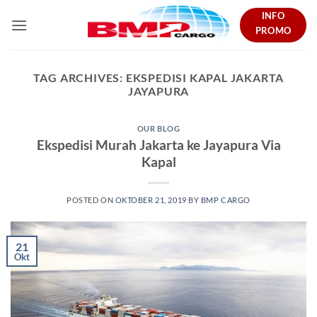
Skip
INFO
to
PROMO
content
TAG ARCHIVES:
EKSPEDISI KAPAL JAKARTA
JAYAPURA
OUR BLOG
Ekspedisi Murah Jakarta ke Jayapura Via
Kapal
POSTED ON
OKTOBER 21, 2019
BY
BMP CARGO
21
Okt