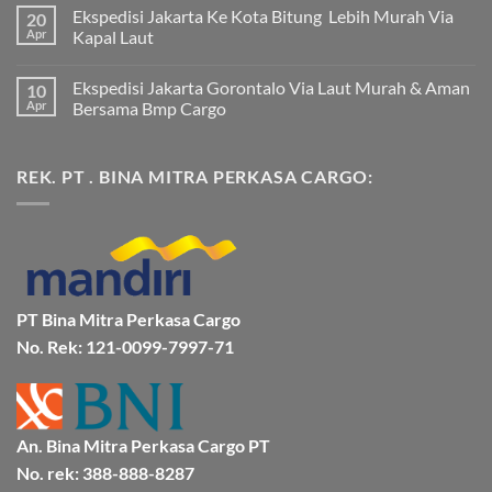
ada
Ekspedisi Jakarta Ke Kota Bitung Lebih Murah Via
20
komentar
pada
Apr
Kapal Laut
Ekspedisi
Jakarta
Tak
Mamuju
ada
Ekspedisi Jakarta Gorontalo Via Laut Murah & Aman
10
Murah
komentar
dan
pada
Apr
Bersama Bmp Cargo
Terpercaya
Ekspedisi
|
Jakarta
Tak
Jasa
Ke
ada
Cargo
Kota
komentar
REK. PT . BINA MITRA PERKASA CARGO:
Jakarta
Bitung
pada
ke
Lebih
Ekspedisi
Mamuju
Murah
Jakarta
Bersama
Via
Gorontalo
BMP
Kapal
Via
Cargo
Laut
Laut
Murah
&
Aman
Bersama
Bmp
PT Bina Mitra Perkasa Cargo
Cargo
No. Rek: 121-0099-7997-71
An. Bina Mitra Perkasa Cargo PT
No. rek: 388-888-8287