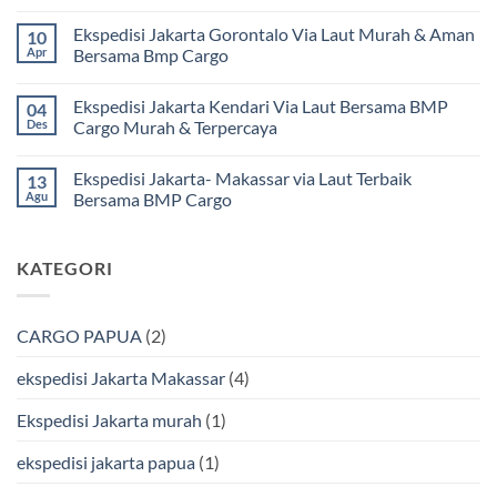
Jakarta
Tak
Mamuju
ada
Ekspedisi Jakarta Gorontalo Via Laut Murah & Aman
10
Murah
komentar
dan
pada
Apr
Bersama Bmp Cargo
Terpercaya
Ekspedisi
|
Jakarta
Tak
Jasa
Ke
ada
Ekspedisi Jakarta Kendari Via Laut Bersama BMP
04
Cargo
Kota
komentar
Jakarta
Bitung
pada
Des
Cargo Murah & Terpercaya
ke
Lebih
Ekspedisi
Mamuju
Murah
Jakarta
Tak
Bersama
Via
Gorontalo
ada
Ekspedisi Jakarta- Makassar via Laut Terbaik
13
BMP
Kapal
Via
komentar
Cargo
Laut
Laut
pada
Agu
Bersama BMP Cargo
Murah
Ekspedisi
&
Jakarta
Tak
Aman
Kendari
ada
Bersama
Via
komentar
KATEGORI
Bmp
Laut
pada
Cargo
Bersama
Ekspedisi
BMP
Jakarta-
Cargo
Makassar
Murah
via
CARGO PAPUA
(2)
&
Laut
Terpercaya
Terbaik
Bersama
ekspedisi Jakarta Makassar
(4)
BMP
Cargo
Ekspedisi Jakarta murah
(1)
ekspedisi jakarta papua
(1)