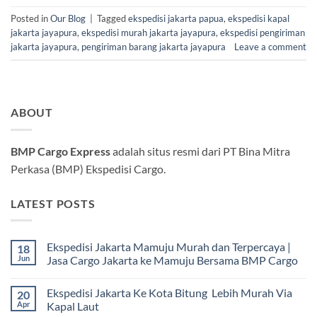
Posted in
Our Blog
|
Tagged
ekspedisi jakarta papua
,
ekspedisi kapal
jakarta jayapura
,
ekspedisi murah jakarta jayapura
,
ekspedisi pengiriman
jakarta jayapura
,
pengiriman barang jakarta jayapura
Leave a comment
ABOUT
BMP Cargo Express
adalah situs resmi dari PT Bina Mitra
Perkasa (BMP) Ekspedisi Cargo.
LATEST POSTS
Ekspedisi Jakarta Mamuju Murah dan Terpercaya |
18
Jun
Jasa Cargo Jakarta ke Mamuju Bersama BMP Cargo
Tak
ada
Ekspedisi Jakarta Ke Kota Bitung Lebih Murah Via
20
komentar
pada
Apr
Kapal Laut
Ekspedisi