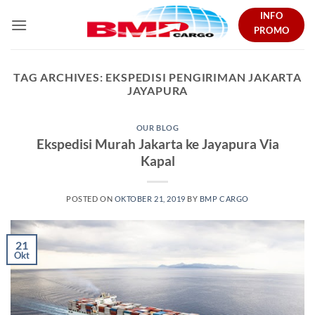
Skip
INFO
to
PROMO
content
TAG ARCHIVES:
EKSPEDISI PENGIRIMAN JAKARTA
JAYAPURA
OUR BLOG
Ekspedisi Murah Jakarta ke Jayapura Via
Kapal
POSTED ON
OKTOBER 21, 2019
BY
BMP CARGO
21
Okt