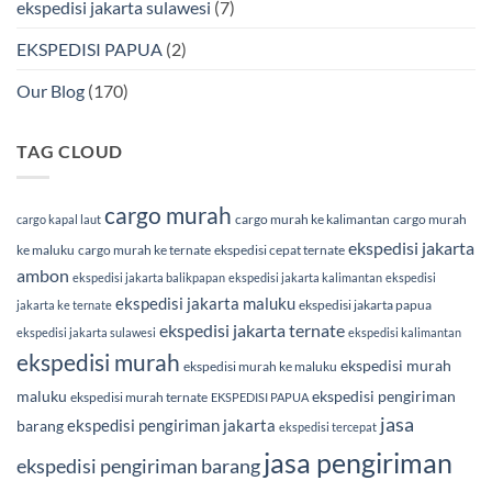
ekspedisi jakarta sulawesi
(7)
EKSPEDISI PAPUA
(2)
Our Blog
(170)
TAG CLOUD
cargo murah
cargo murah ke kalimantan
cargo murah
cargo kapal laut
ekspedisi jakarta
ke maluku
cargo murah ke ternate
ekspedisi cepat ternate
ambon
ekspedisi jakarta balikpapan
ekspedisi jakarta kalimantan
ekspedisi
ekspedisi jakarta maluku
ekspedisi jakarta papua
jakarta ke ternate
ekspedisi jakarta ternate
ekspedisi jakarta sulawesi
ekspedisi kalimantan
ekspedisi murah
ekspedisi murah
ekspedisi murah ke maluku
maluku
ekspedisi pengiriman
ekspedisi murah ternate
EKSPEDISI PAPUA
jasa
ekspedisi pengiriman jakarta
barang
ekspedisi tercepat
jasa pengiriman
ekspedisi pengiriman barang