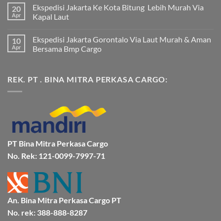
ada
Ekspedisi Jakarta Ke Kota Bitung Lebih Murah Via
20
komentar
pada
Apr
Kapal Laut
Ekspedisi
Jakarta
Tak
Mamuju
ada
Ekspedisi Jakarta Gorontalo Via Laut Murah & Aman
10
Murah
komentar
dan
pada
Apr
Bersama Bmp Cargo
Terpercaya
Ekspedisi
|
Jakarta
Tak
Jasa
Ke
ada
Cargo
Kota
komentar
REK. PT . BINA MITRA PERKASA CARGO:
Jakarta
Bitung
pada
ke
Lebih
Ekspedisi
Mamuju
Murah
Jakarta
Bersama
Via
Gorontalo
BMP
Kapal
Via
Cargo
Laut
Laut
Murah
&
Aman
Bersama
Bmp
PT Bina Mitra Perkasa Cargo
Cargo
No. Rek: 121-0099-7997-71
An. Bina Mitra Perkasa Cargo PT
No. rek: 388-888-8287