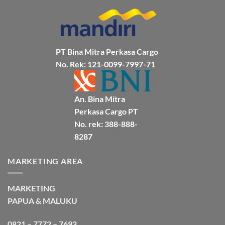
BMP
Kapal
Via
Cargo
Laut
Laut
Murah
&
Aman
Bersama
Bmp
Cargo
PT Bina Mitra Perkasa Cargo
No. Rek: 121-0099-7997-71
An. Bina Mitra
Perkasa Cargo PT
No. rek: 388-888-
8287
MARKETING AREA
MARKETING
PAPUA & MALUKU
0821 – 7772 – 7693