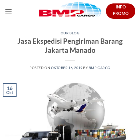
Skip
INFO
to
PROMO
content
OUR BLOG
Jasa Ekspedisi Pengiriman Barang
Jakarta Manado
POSTED ON
OKTOBER 16, 2019
BY
BMP CARGO
16
Okt