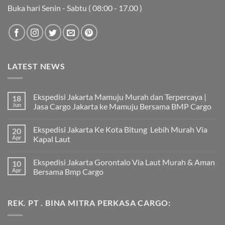
Buka hari Senin - Sabtu ( 08:00 - 17.00 )
LATEST NEWS
Ekspedisi Jakarta Mamuju Murah dan Terpercaya |
18
Jun
Jasa Cargo Jakarta ke Mamuju Bersama BMP Cargo
Tak
ada
Ekspedisi Jakarta Ke Kota Bitung Lebih Murah Via
20
komentar
pada
Apr
Kapal Laut
Ekspedisi
Jakarta
Tak
Mamuju
ada
Ekspedisi Jakarta Gorontalo Via Laut Murah & Aman
10
Murah
komentar
dan
pada
Apr
Bersama Bmp Cargo
Terpercaya
Ekspedisi
|
Jakarta
Tak
Jasa
Ke
ada
Cargo
Kota
komentar
REK. PT . BINA MITRA PERKASA CARGO:
Jakarta
Bitung
pada
ke
Lebih
Ekspedisi
Mamuju
Murah
Jakarta
Bersama
Via
Gorontalo