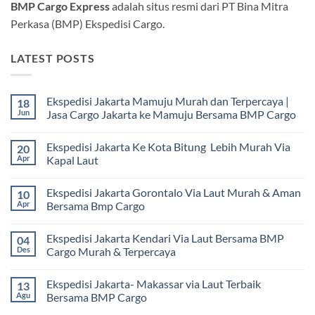
BMP Cargo Express
adalah situs resmi dari PT Bina Mitra
Perkasa (BMP) Ekspedisi Cargo.
LATEST POSTS
Ekspedisi Jakarta Mamuju Murah dan Terpercaya |
18
Jun
Jasa Cargo Jakarta ke Mamuju Bersama BMP Cargo
Tak
ada
Ekspedisi Jakarta Ke Kota Bitung Lebih Murah Via
20
komentar
pada
Apr
Kapal Laut
Ekspedisi
Jakarta
Tak
Mamuju
ada
Ekspedisi Jakarta Gorontalo Via Laut Murah & Aman
10
Murah
komentar
dan
pada
Apr
Bersama Bmp Cargo
Terpercaya
Ekspedisi
|
Jakarta
Tak
Jasa
Ke
ada
Ekspedisi Jakarta Kendari Via Laut Bersama BMP
04
Cargo
Kota
komentar
Jakarta
Bitung
pada
Des
Cargo Murah & Terpercaya
ke
Lebih
Ekspedisi
Mamuju
Murah
Jakarta
Tak
Bersama
Via
Gorontalo
ada
Ekspedisi Jakarta- Makassar via Laut Terbaik
13
BMP
Kapal
Via
komentar
Cargo
Laut
Laut
pada
Agu
Bersama BMP Cargo
Murah
Ekspedisi
&
Jakarta
Tak