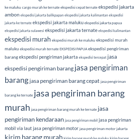
ekspedisi jakarta
ke maluku
cargo murah ke ternate
ekspedisi cepat ternate
ambon
ekspedisi jakarta balikpapan
ekspedisi jakarta kalimantan
ekspedisi
ekspedisi jakarta maluku
ekspedisi jakarta papua
jakarta ke ternate
ekspedisi jakarta ternate
ekspedisi jakarta sulawesi
ekspedisi kalimantan
ekspedisi murah
ekspedisi murah
ekspedisi murah ke maluku
maluku
ekspedisi pengiriman
ekspedisi murah ternate
EKSPEDISI PAPUA
jasa
ekspedisi pengiriman jakarta
barang
ekspedisi tercepat
jasa pengiriman
ekspedisi pengiriman barang
barang
jasa pengiriman barang cepat
jasa pengiriman
jasa pengiriman barang
barang ke ternate
murah
jasa
jasa pengiriman barang murah ke ternate
pengiriman kendaraan
jasa pengiriman
jasa pengiriman mobil
mobil via laut
jasa pengiriman motor
jasa pengiriman motor jakarta
kirim barang murah
kirim barang murah ke maluku
kirim barang