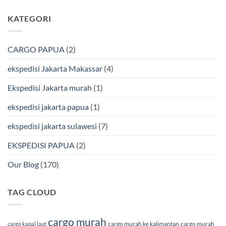
Aman
Kendari
ada
Bersama
Via
komentar
KATEGORI
Bmp
Laut
pada
Cargo
Bersama
Ekspedisi
BMP
Jakarta-
Cargo
Makassar
Murah
via
CARGO PAPUA
(2)
&
Laut
Terpercaya
Terbaik
Bersama
ekspedisi Jakarta Makassar
(4)
BMP
Cargo
Ekspedisi Jakarta murah
(1)
ekspedisi jakarta papua
(1)
ekspedisi jakarta sulawesi
(7)
EKSPEDISI PAPUA
(2)
Our Blog
(170)
TAG CLOUD
cargo murah
cargo murah ke kalimantan
cargo murah
cargo kapal laut