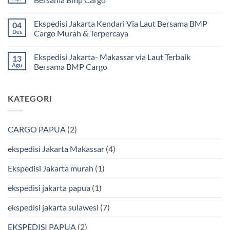
Terpercaya
Ekspedisi
|
Jakarta
Tak
Jasa
Ke
ada
Ekspedisi Jakarta Kendari Via Laut Bersama BMP
04
Cargo
Kota
komentar
Jakarta
Bitung
pada
Des
Cargo Murah & Terpercaya
ke
Lebih
Ekspedisi
Mamuju
Murah
Jakarta
Tak
Bersama
Via
Gorontalo
ada
Ekspedisi Jakarta- Makassar via Laut Terbaik
13
BMP
Kapal
Via
komentar
Cargo
Laut
Laut
pada
Agu
Bersama BMP Cargo
Murah
Ekspedisi
&
Jakarta
Tak
Aman
Kendari
ada
Bersama
Via
komentar
KATEGORI
Bmp
Laut
pada
Cargo
Bersama
Ekspedisi
BMP
Jakarta-
Cargo
Makassar
Murah
via
CARGO PAPUA
(2)
&
Laut
Terpercaya
Terbaik
Bersama
ekspedisi Jakarta Makassar
(4)
BMP
Cargo
Ekspedisi Jakarta murah
(1)
ekspedisi jakarta papua
(1)
ekspedisi jakarta sulawesi
(7)
EKSPEDISI PAPUA
(2)