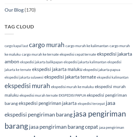
Our Blog
(170)
TAG CLOUD
cargo murah
cargo murah ke kalimantan
cargo murah
cargo kapal laut
ekspedisi jakarta
ke maluku
cargo murah ke ternate
ekspedisi cepat ternate
ambon
ekspedisi jakarta balikpapan
ekspedisi jakarta kalimantan
ekspedisi
ekspedisi jakarta maluku
ekspedisi jakarta papua
jakarta ke ternate
ekspedisi jakarta ternate
ekspedisi jakarta sulawesi
ekspedisi kalimantan
ekspedisi murah
ekspedisi murah
ekspedisi murah ke maluku
maluku
ekspedisi pengiriman
ekspedisi murah ternate
EKSPEDISI PAPUA
jasa
ekspedisi pengiriman jakarta
barang
ekspedisi tercepat
jasa pengiriman
ekspedisi pengiriman barang
barang
jasa pengiriman barang cepat
jasa pengiriman