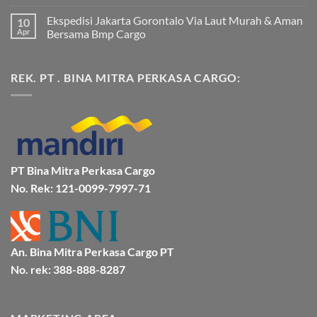
Jakarta
Tak
Mamuju
ada
Ekspedisi Jakarta Gorontalo Via Laut Murah & Aman
10
Murah
komentar
dan
pada
Apr
Bersama Bmp Cargo
Terpercaya
Ekspedisi
|
Jakarta
Tak
Jasa
Ke
ada
Cargo
Kota
komentar
REK. PT . BINA MITRA PERKASA CARGO:
Jakarta
Bitung
pada
ke
Lebih
Ekspedisi
Mamuju
Murah
Jakarta
Bersama
Via
Gorontalo
BMP
Kapal
Via
Cargo
Laut
Laut
Murah
&
Aman
Bersama
Bmp
PT Bina Mitra Perkasa Cargo
Cargo
No. Rek: 121-0099-7997-71
An. Bina Mitra Perkasa Cargo PT
No. rek: 388-888-8287