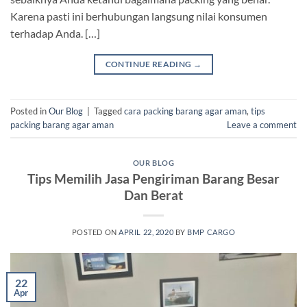
Karena pasti ini berhubungan langsung nilai konsumen
terhadap Anda. […]
CONTINUE READING
→
Posted in
Our Blog
|
Tagged
cara packing barang agar aman
,
tips
packing barang agar aman
Leave a comment
OUR BLOG
Tips Memilih Jasa Pengiriman Barang Besar
Dan Berat
POSTED ON
APRIL 22, 2020
BY
BMP CARGO
22
Apr