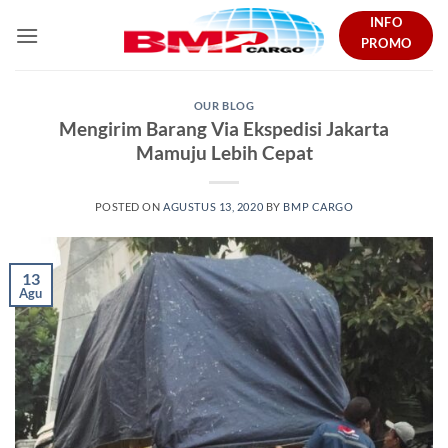
Skip
INFO
to
PROMO
content
OUR BLOG
Mengirim Barang Via Ekspedisi Jakarta
Mamuju Lebih Cepat
POSTED ON
AGUSTUS 13, 2020
BY
BMP CARGO
13
Agu