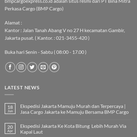
bmpcargoexpress.co.id adalah situs resmi dari PT Bina Mitra
Perkasa Cargo (BMP Cargo)
Alamat :
Kantor : Jalan Tanah Abang V no 27 H kecamatan Gambir,
Jakarta pusat. ( Kantor. : 021-3455-420 )
Buka hari Senin - Sabtu ( 08:00 - 17.00 )
LATEST NEWS
Ekspedisi Jakarta Mamuju Murah dan Terpercaya |
18
Jun
Jasa Cargo Jakarta ke Mamuju Bersama BMP Cargo
Tak
ada
Ekspedisi Jakarta Ke Kota Bitung Lebih Murah Via
20
komentar
pada
Apr
Kapal Laut
Ekspedisi