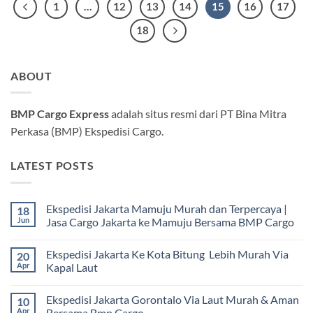
1
…
12
13
14
15
16
17
18
ABOUT
BMP Cargo Express
adalah situs resmi dari PT Bina Mitra
Perkasa (BMP) Ekspedisi Cargo.
LATEST POSTS
Ekspedisi Jakarta Mamuju Murah dan Terpercaya |
18
Jun
Jasa Cargo Jakarta ke Mamuju Bersama BMP Cargo
Tak
ada
Ekspedisi Jakarta Ke Kota Bitung Lebih Murah Via
20
komentar
pada
Apr
Kapal Laut
Ekspedisi
Jakarta
Tak
Mamuju
ada
Ekspedisi Jakarta Gorontalo Via Laut Murah & Aman
10
Murah
komentar
dan
pada
Apr
Bersama Bmp Cargo