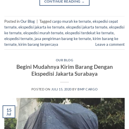
CONTINUE READING
→
Posted in
Our Blog
|
Tagged
cargo murah ke ternate
,
ekspedisi cepat
ternate
,
ekspedisi jakarta ke ternate
,
ekspedisi jakarta ternate
,
ekspedisi
ke ternate
,
ekspedisi murah ternate
,
ekspedisi terdekat ke ternate
,
ekspedisi ternate
,
jasa pengiriman barang ke ternate
,
kirim barang ke
ternate
,
kirim barang terpercaya
Leave a comment
OUR BLOG
Begini Mudahnya Kirim Barang Dengan
Ekspedisi Jakarta Surabaya
POSTED ON
JULI 15, 2020
BY
BMP CARGO
15
Jul