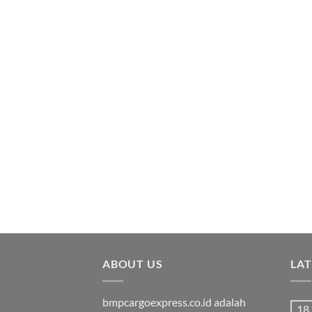
ABOUT US
LA
bmpcargoexpress.co.id adalah
18