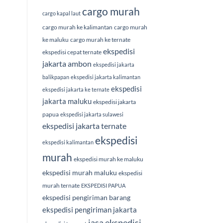
cargo murah
cargo kapal laut
cargo murah ke kalimantan
cargo murah
ke maluku
cargo murah ke ternate
ekspedisi
ekspedisi cepat ternate
jakarta ambon
ekspedisi jakarta
balikpapan
ekspedisi jakarta kalimantan
ekspedisi
ekspedisi jakarta ke ternate
jakarta maluku
ekspedisi jakarta
papua
ekspedisi jakarta sulawesi
ekspedisi jakarta ternate
ekspedisi
ekspedisi kalimantan
murah
ekspedisi murah ke maluku
ekspedisi murah maluku
ekspedisi
murah ternate
EKSPEDISI PAPUA
ekspedisi pengiriman barang
ekspedisi pengiriman jakarta
jasa ekspedisi