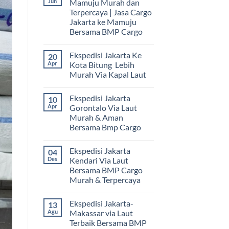
Jun
Mamuju Murah dan
Terpercaya | Jasa Cargo
Jakarta ke Mamuju
Bersama BMP Cargo
Tak
ada
Ekspedisi Jakarta Ke
20
komentar
pada
Apr
Kota Bitung Lebih
Ekspedisi
Murah Via Kapal Laut
Jakarta
Mamuju
Tak
Murah
ada
dan
Ekspedisi Jakarta
10
komentar
Terpercaya
pada
Apr
Gorontalo Via Laut
|
Ekspedisi
Jasa
Murah & Aman
Jakarta
Cargo
Ke
Bersama Bmp Cargo
Jakarta
Kota
ke
Bitung
Tak
Mamuju
Lebih
ada
Bersama
Ekspedisi Jakarta
04
Murah
komentar
BMP
pada
Via
Des
Kendari Via Laut
Cargo
Ekspedisi
Kapal
Bersama BMP Cargo
Jakarta
Laut
Gorontalo
Murah & Terpercaya
Via
Laut
Tak
Murah
ada
Ekspedisi Jakarta-
13
&
komentar
pada
Aman
Agu
Makassar via Laut
Ekspedisi
Bersama
Terbaik Bersama BMP
Jakarta
Bmp