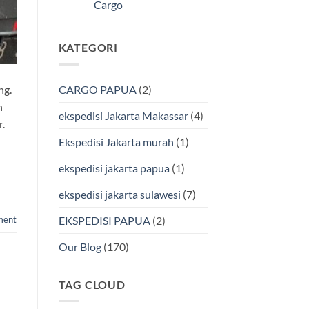
Kendari
Cargo
Cargo
Via
Laut
Tak
Bersama
ada
BMP
komentar
KATEGORI
pada
Cargo
Ekspedisi
Murah
Jakarta-
&
Makassar
Terpercaya
via
ng.
CARGO PAPUA
(2)
Laut
Terbaik
n
Bersama
ekspedisi Jakarta Makassar
(4)
BMP
.
Cargo
Ekspedisi Jakarta murah
(1)
ekspedisi jakarta papua
(1)
ekspedisi jakarta sulawesi
(7)
EKSPEDISI PAPUA
(2)
ment
Our Blog
(170)
TAG CLOUD