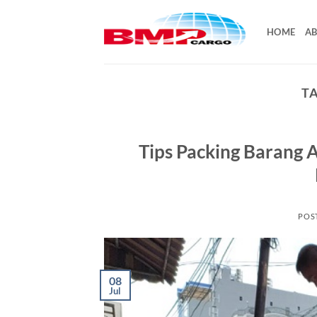
Skip
to
HOME
AB
content
T
Tips Packing Barang 
POS
08
Jul