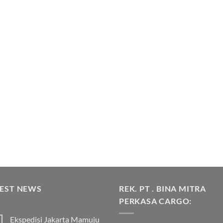
TEST NEWS
REK. PT . BINA MITRA
PERKASA CARGO:
Ekspedisi Jakarta Mamuju