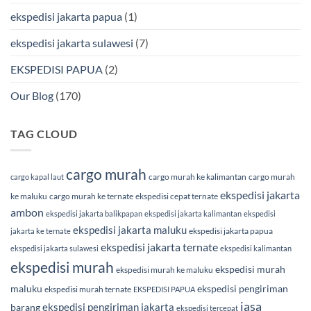
ekspedisi jakarta papua
(1)
ekspedisi jakarta sulawesi
(7)
EKSPEDISI PAPUA
(2)
Our Blog
(170)
TAG CLOUD
cargo murah
cargo murah ke kalimantan
cargo murah
cargo kapal laut
ekspedisi jakarta
ke maluku
cargo murah ke ternate
ekspedisi cepat ternate
ambon
ekspedisi jakarta balikpapan
ekspedisi jakarta kalimantan
ekspedisi
ekspedisi jakarta maluku
ekspedisi jakarta papua
jakarta ke ternate
ekspedisi jakarta ternate
ekspedisi jakarta sulawesi
ekspedisi kalimantan
ekspedisi murah
ekspedisi murah
ekspedisi murah ke maluku
maluku
ekspedisi pengiriman
ekspedisi murah ternate
EKSPEDISI PAPUA
jasa
ekspedisi pengiriman jakarta
barang
ekspedisi tercepat