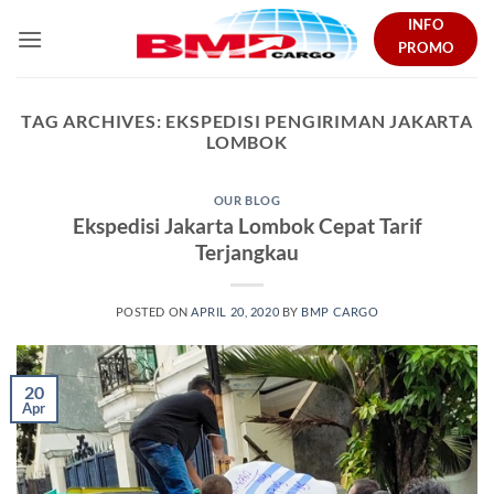
Skip
INFO
to
PROMO
content
TAG ARCHIVES:
EKSPEDISI PENGIRIMAN JAKARTA
LOMBOK
OUR BLOG
Ekspedisi Jakarta Lombok Cepat Tarif
Terjangkau
POSTED ON
APRIL 20, 2020
BY
BMP CARGO
20
Apr