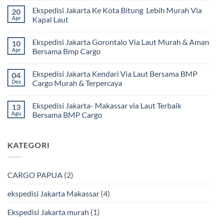
ada
Ekspedisi Jakarta Ke Kota Bitung Lebih Murah Via
20
komentar
pada
Apr
Kapal Laut
Ekspedisi
Jakarta
Tak
Mamuju
ada
Ekspedisi Jakarta Gorontalo Via Laut Murah & Aman
10
Murah
komentar
dan
pada
Apr
Bersama Bmp Cargo
Terpercaya
Ekspedisi
|
Jakarta
Tak
Jasa
Ke
ada
Ekspedisi Jakarta Kendari Via Laut Bersama BMP
04
Cargo
Kota
komentar
Jakarta
Bitung
pada
Des
Cargo Murah & Terpercaya
ke
Lebih
Ekspedisi
Mamuju
Murah
Jakarta
Tak
Bersama
Via
Gorontalo
ada
Ekspedisi Jakarta- Makassar via Laut Terbaik
13
BMP
Kapal
Via
komentar
Cargo
Laut
Laut
pada
Agu
Bersama BMP Cargo
Murah
Ekspedisi
&
Jakarta
Tak
Aman
Kendari
ada
Bersama
Via
komentar
KATEGORI
Bmp
Laut
pada
Cargo
Bersama
Ekspedisi
BMP
Jakarta-
Cargo
Makassar
Murah
via
CARGO PAPUA
(2)
&
Laut
Terpercaya
Terbaik
Bersama
ekspedisi Jakarta Makassar
(4)
BMP
Cargo
Ekspedisi Jakarta murah
(1)