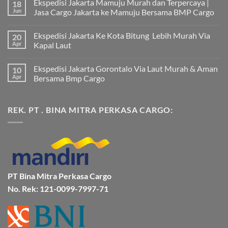
Ekspedisi Jakarta Mamuju Murah dan Terpercaya |
18
Jun
Jasa Cargo Jakarta ke Mamuju Bersama BMP Cargo
Tak
ada
Ekspedisi Jakarta Ke Kota Bitung Lebih Murah Via
20
komentar
pada
Apr
Kapal Laut
Ekspedisi
Jakarta
Tak
Mamuju
ada
Ekspedisi Jakarta Gorontalo Via Laut Murah & Aman
10
Murah
komentar
dan
pada
Apr
Bersama Bmp Cargo
Terpercaya
Ekspedisi
|
Jakarta
Tak
Jasa
Ke
ada
Cargo
Kota
komentar
REK. PT . BINA MITRA PERKASA CARGO:
Jakarta
Bitung
pada
ke
Lebih
Ekspedisi
Mamuju
Murah
Jakarta
Bersama
Via
Gorontalo
BMP
Kapal
Via
Cargo
Laut
Laut
Murah
&
Aman
Bersama
Bmp
PT Bina Mitra Perkasa Cargo
Cargo
No. Rek: 121-0099-7997-71