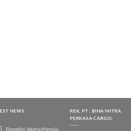
TEST NEWS
REK. PT . BINA MITRA
PERKASA CARGO:
Ekspedisi Jakarta Mamuju