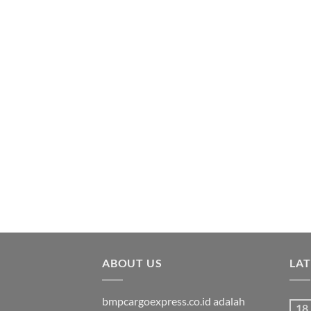
ABOUT US
LA
bmpcargoexpress.co.id adalah
18