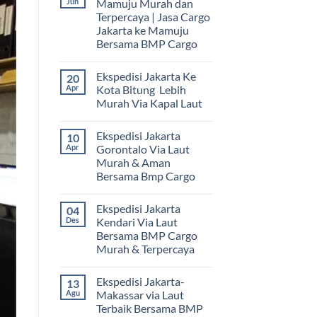
Jun
Mamuju Murah dan
Terpercaya | Jasa Cargo
Jakarta ke Mamuju
Bersama BMP Cargo
Tak
ada
Ekspedisi Jakarta Ke
20
komentar
pada
Apr
Kota Bitung Lebih
Ekspedisi
Murah Via Kapal Laut
Jakarta
Mamuju
Tak
Murah
ada
dan
Ekspedisi Jakarta
10
komentar
Terpercaya
pada
Apr
Gorontalo Via Laut
|
Ekspedisi
Jasa
Murah & Aman
Jakarta
Cargo
Ke
Bersama Bmp Cargo
Jakarta
Kota
ke
Bitung
Tak
Mamuju
Lebih
ada
Bersama
Ekspedisi Jakarta
04
Murah
komentar
BMP
pada
Via
Des
Kendari Via Laut
Cargo
Ekspedisi
Kapal
Bersama BMP Cargo
Jakarta
Laut
Gorontalo
Murah & Terpercaya
Via
Laut
Tak
Murah
ada
Ekspedisi Jakarta-
13
&
komentar
pada
Aman
Agu
Makassar via Laut
Ekspedisi
Bersama
Terbaik Bersama BMP
Jakarta
Bmp