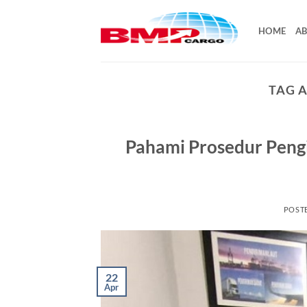
Skip
to
HOME
AB
content
TAG 
Pahami Prosedur Peng
POST
22
Apr