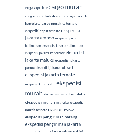
cargo murah
cargo kapal laut
cargo murah ke kalimantan
cargo murah
ke maluku
cargo murah ke ternate
ekspedisi
ekspedisi cepat ternate
jakarta ambon
ekspedisi jakarta
balikpapan
ekspedisi jakarta kalimantan
ekspedisi
ekspedisi jakarta ke ternate
jakarta maluku
ekspedisi jakarta
papua
ekspedisi jakarta sulawesi
ekspedisi jakarta ternate
ekspedisi
ekspedisi kalimantan
murah
ekspedisi murah ke maluku
ekspedisi murah maluku
ekspedisi
murah ternate
EKSPEDISI PAPUA
ekspedisi pengiriman barang
ekspedisi pengiriman jakarta
jasa ekspedisi