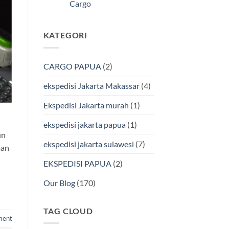
Kendari
Cargo
Cargo
Via
Laut
Tak
Bersama
ada
BMP
komentar
KATEGORI
pada
Cargo
Ekspedisi
Murah
Jakarta-
&
Makassar
Terpercaya
via
CARGO PAPUA
(2)
Laut
Terbaik
Bersama
ekspedisi Jakarta Makassar
(4)
BMP
Cargo
Ekspedisi Jakarta murah
(1)
ekspedisi jakarta papua
(1)
un
ekspedisi jakarta sulawesi
(7)
man
EKSPEDISI PAPUA
(2)
Our Blog
(170)
TAG CLOUD
ment