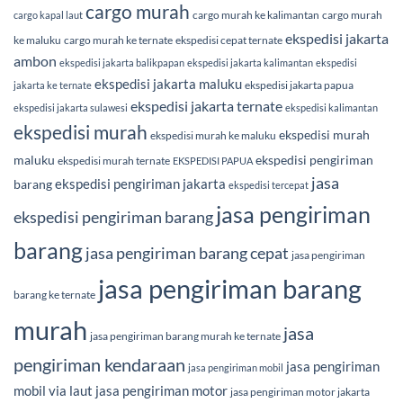
cargo murah
cargo murah ke kalimantan
cargo murah
cargo kapal laut
ekspedisi jakarta
ke maluku
cargo murah ke ternate
ekspedisi cepat ternate
ambon
ekspedisi jakarta balikpapan
ekspedisi jakarta kalimantan
ekspedisi
ekspedisi jakarta maluku
ekspedisi jakarta papua
jakarta ke ternate
ekspedisi jakarta ternate
ekspedisi jakarta sulawesi
ekspedisi kalimantan
ekspedisi murah
ekspedisi murah
ekspedisi murah ke maluku
maluku
ekspedisi pengiriman
ekspedisi murah ternate
EKSPEDISI PAPUA
jasa
ekspedisi pengiriman jakarta
barang
ekspedisi tercepat
jasa pengiriman
ekspedisi pengiriman barang
barang
jasa pengiriman barang cepat
jasa pengiriman
jasa pengiriman barang
barang ke ternate
murah
jasa
jasa pengiriman barang murah ke ternate
pengiriman kendaraan
jasa pengiriman
jasa pengiriman mobil
mobil via laut
jasa pengiriman motor
jasa pengiriman motor jakarta