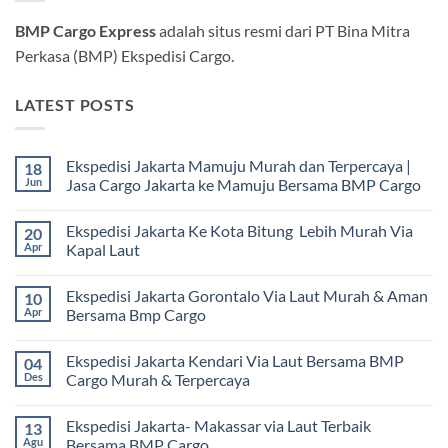
BMP Cargo Express
adalah situs resmi dari PT Bina Mitra
Perkasa (BMP) Ekspedisi Cargo.
LATEST POSTS
Ekspedisi Jakarta Mamuju Murah dan Terpercaya |
18
Jun
Jasa Cargo Jakarta ke Mamuju Bersama BMP Cargo
Tak
ada
Ekspedisi Jakarta Ke Kota Bitung Lebih Murah Via
20
komentar
pada
Apr
Kapal Laut
Ekspedisi
Jakarta
Tak
Mamuju
ada
Ekspedisi Jakarta Gorontalo Via Laut Murah & Aman
10
Murah
komentar
dan
pada
Apr
Bersama Bmp Cargo
Terpercaya
Ekspedisi
|
Jakarta
Tak
Jasa
Ke
ada
Ekspedisi Jakarta Kendari Via Laut Bersama BMP
04
Cargo
Kota
komentar
Jakarta
Bitung
pada
Des
Cargo Murah & Terpercaya
ke
Lebih
Ekspedisi
Mamuju
Murah
Jakarta
Tak
Bersama
Via
Gorontalo
ada
Ekspedisi Jakarta- Makassar via Laut Terbaik
13
BMP
Kapal
Via
komentar
Cargo
Laut
Laut
pada
Agu
Bersama BMP Cargo