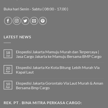
Buka hari Senin - Sabtu ( 08:00 - 17.00 )
LATEST NEWS
Ekspedisi Jakarta Mamuju Murah dan Terpercaya |
18
Jun
Jasa Cargo Jakarta ke Mamuju Bersama BMP Cargo
Tak
ada
Ekspedisi Jakarta Ke Kota Bitung Lebih Murah Via
20
komentar
pada
Apr
Kapal Laut
Ekspedisi
Jakarta
Tak
Mamuju
ada
Ekspedisi Jakarta Gorontalo Via Laut Murah & Aman
10
Murah
komentar
dan
pada
Apr
Bersama Bmp Cargo
Terpercaya
Ekspedisi
|
Jakarta
Tak
Jasa
Ke
ada
Cargo
Kota
komentar
REK. PT . BINA MITRA PERKASA CARGO:
Jakarta
Bitung
pada
ke
Lebih
Ekspedisi