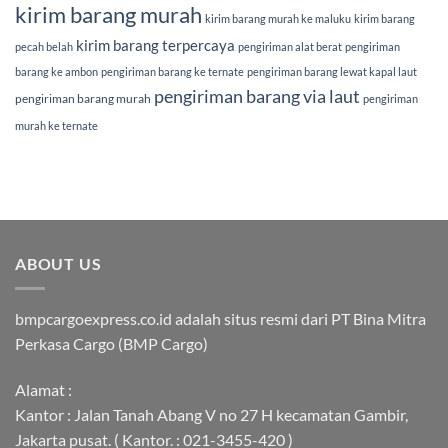
kirim barang murah
kirim barang murah ke maluku
kirim barang
kirim barang terpercaya
pecah belah
pengiriman alat berat
pengiriman
barang ke ambon
pengiriman barang ke ternate
pengiriman barang lewat kapal laut
pengiriman barang via laut
pengiriman barang murah
pengiriman
murah ke ternate
ABOUT US
bmpcargoexpress.co.id adalah situs resmi dari PT Bina Mitra
Perkasa Cargo (BMP Cargo)
Alamat :
Kantor : Jalan Tanah Abang V no 27 H kecamatan Gambir,
Jakarta pusat. ( Kantor. : 021-3455-420 )