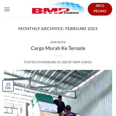
Skip
INFO
to
PROMO
content
MONTHLY ARCHIVES:
FEBRUARI 2023
OUR BLOG
Cargo Murah Ke Ternate
POSTED ON
FEBRUARI 15, 2023
BY
BMP CARGO
15
Feb