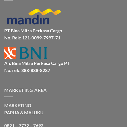
Mamuju
Murah
Jakarta
Bersama
Via
Gorontalo
BMP
Kapal
Via
Cargo
Laut
Laut
Murah
&
Aman
Bersama
Bmp
PT Bina Mitra Perkasa Cargo
Cargo
No. Rek: 121-0099-7997-71
An. Bina Mitra Perkasa Cargo PT
No. rek: 388-888-8287
MARKETING AREA
MARKETING
PAPUA & MALUKU
0821 – 7772 – 7693