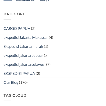
Murah
Ekspedisi
&
Jakarta
Tak
Aman
Kendari
ada
Bersama
Via
komentar
KATEGORI
Bmp
Laut
pada
Cargo
Bersama
Ekspedisi
BMP
Jakarta-
Cargo
Makassar
Murah
via
CARGO PAPUA
(2)
&
Laut
Terpercaya
Terbaik
Bersama
ekspedisi Jakarta Makassar
(4)
BMP
Cargo
Ekspedisi Jakarta murah
(1)
ekspedisi jakarta papua
(1)
ekspedisi jakarta sulawesi
(7)
EKSPEDISI PAPUA
(2)
Our Blog
(170)
TAG CLOUD