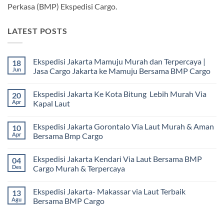
Perkasa (BMP) Ekspedisi Cargo.
LATEST POSTS
Ekspedisi Jakarta Mamuju Murah dan Terpercaya |
18
Jun
Jasa Cargo Jakarta ke Mamuju Bersama BMP Cargo
Tak
ada
Ekspedisi Jakarta Ke Kota Bitung Lebih Murah Via
20
komentar
pada
Apr
Kapal Laut
Ekspedisi
Jakarta
Tak
Mamuju
ada
Ekspedisi Jakarta Gorontalo Via Laut Murah & Aman
10
Murah
komentar
dan
pada
Apr
Bersama Bmp Cargo
Terpercaya
Ekspedisi
|
Jakarta
Tak
Jasa
Ke
ada
Ekspedisi Jakarta Kendari Via Laut Bersama BMP
04
Cargo
Kota
komentar
Jakarta
Bitung
pada
Des
Cargo Murah & Terpercaya
ke
Lebih
Ekspedisi
Mamuju
Murah
Jakarta
Tak
Bersama
Via
Gorontalo
ada
Ekspedisi Jakarta- Makassar via Laut Terbaik
13
BMP
Kapal
Via
komentar
Cargo
Laut
Laut
pada
Agu
Bersama BMP Cargo
Murah
Ekspedisi
&
Jakarta
Tak
Aman
Kendari
ada
Bersama
Via