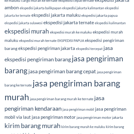
ke maluku
cargo murah ke ternate
ekspedisi cepat ternate
ambon
ekspedisi jakarta balikpapan
ekspedisi jakarta kalimantan
ekspedisi
ekspedisi jakarta maluku
ekspedisi jakarta papua
jakarta ke ternate
ekspedisi jakarta ternate
ekspedisi jakarta sulawesi
ekspedisi kalimantan
ekspedisi murah
ekspedisi murah
ekspedisi murah ke maluku
maluku
ekspedisi pengiriman
ekspedisi murah ternate
EKSPEDISI PAPUA
jasa
ekspedisi pengiriman jakarta
barang
ekspedisi tercepat
jasa pengiriman
ekspedisi pengiriman barang
barang
jasa pengiriman barang cepat
jasa pengiriman
jasa pengiriman barang
barang ke ternate
murah
jasa
jasa pengiriman barang murah ke ternate
pengiriman kendaraan
jasa pengiriman
jasa pengiriman mobil
mobil via laut
jasa pengiriman motor
jasa pengiriman motor jakarta
kirim barang murah
kirim barang murah ke maluku
kirim barang