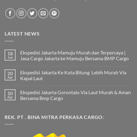
LATEST NEWS
Ekspedisi Jakarta Mamuju Murah dan Terpercaya |
18
Jun
Jasa Cargo Jakarta ke Mamuju Bersama BMP Cargo
Tak
ada
Ekspedisi Jakarta Ke Kota Bitung Lebih Murah Via
20
komentar
pada
Apr
Kapal Laut
Ekspedisi
Jakarta
Tak
Mamuju
ada
Ekspedisi Jakarta Gorontalo Via Laut Murah & Aman
10
Murah
komentar
dan
pada
Apr
Bersama Bmp Cargo
Terpercaya
Ekspedisi
|
Jakarta
Tak
Jasa
Ke
ada
Cargo
Kota
komentar
REK. PT . BINA MITRA PERKASA CARGO:
Jakarta
Bitung
pada
ke
Lebih
Ekspedisi
Mamuju
Murah
Jakarta
Bersama
Via
Gorontalo
BMP
Kapal
Via
Cargo
Laut
Laut