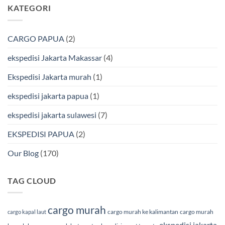
komentar
KATEGORI
Bmp
Laut
pada
Cargo
Bersama
Ekspedisi
BMP
Jakarta-
Cargo
Makassar
Murah
via
CARGO PAPUA
(2)
&
Laut
Terpercaya
Terbaik
Bersama
ekspedisi Jakarta Makassar
(4)
BMP
Cargo
Ekspedisi Jakarta murah
(1)
ekspedisi jakarta papua
(1)
ekspedisi jakarta sulawesi
(7)
EKSPEDISI PAPUA
(2)
Our Blog
(170)
TAG CLOUD
cargo murah
cargo murah ke kalimantan
cargo murah
cargo kapal laut
ekspedisi jakarta