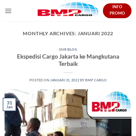
Skip
INFO
to
PROMO
content
MONTHLY ARCHIVES:
JANUARI 2022
OUR BLOG
Ekspedisi Cargo Jakarta ke Mangkutana
Terbaik
POSTED ON
JANUARI 31, 2022
BY
BMP CARGO
31
Jan