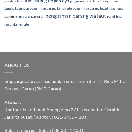
kirim barang terpercaya
pecah belah
pengiriman alat berat
pengiriman
barang ke ambon
pengiriman barang ke ternate
pengiriman barang lewat kapal laut
pengiriman barang via laut
pengiriman barang murah
pengiriman
murah ke ternate
ABOUT US
bmpcargoexpress.co.id adalah situs resmi dari PT Bina Mitra
Perkasa Cargo (BMP Cargo)
Alamat :
Kantor : Jalan Tanah Abang V no 27 H kecamatan Gambir,
Jakarta pusat. ( Kantor. : 021-3455-420 )
Buka hari Senin - Sabtu ( 08:00 - 17.00 )