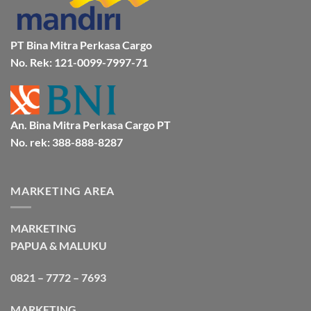
Murah
&
Aman
Bersama
Bmp
PT Bina Mitra Perkasa Cargo
Cargo
No. Rek: 121-0099-7997-71
An. Bina Mitra Perkasa Cargo PT
No. rek: 388-888-8287
MARKETING AREA
MARKETING
PAPUA & MALUKU
0821 – 7772 – 7693
MARKETING