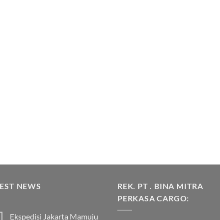
TEST NEWS
REK. PT . BINA MITRA
PERKASA CARGO:
Ekspedisi Jakarta Mamuju