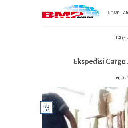
Skip
to
HOME
AB
content
TAG
Ekspedisi Cargo
POSTE
31
Jan