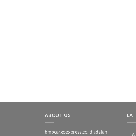
ABOUT US
LA
bmpcargoexpress.co.id adalah
18