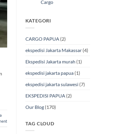
Kendari
Cargo
Cargo
Via
Laut
Tak
Bersama
ada
BMP
komentar
KATEGORI
pada
Cargo
Ekspedisi
Murah
Jakarta-
&
Makassar
Terpercaya
via
CARGO PAPUA
(2)
Laut
Terbaik
Bersama
ekspedisi Jakarta Makassar
(4)
BMP
Cargo
Ekspedisi Jakarta murah
(1)
ekspedisi jakarta papua
(1)
un
ekspedisi jakarta sulawesi
(7)
EKSPEDISI PAPUA
(2)
Our Blog
(170)
a
ment
TAG CLOUD