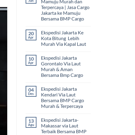
Jun
Mamuju Murah dan
Terpercaya | Jasa Cargo
Jakarta ke Mamuju
Bersama BMP Cargo
Tak
ada
Ekspedisi Jakarta Ke
20
komentar
pada
Apr
Kota Bitung Lebih
Ekspedisi
Murah Via Kapal Laut
Jakarta
Mamuju
Tak
Murah
ada
dan
Ekspedisi Jakarta
10
komentar
Terpercaya
pada
Apr
Gorontalo Via Laut
|
Ekspedisi
Jasa
Murah & Aman
Jakarta
Cargo
Ke
Bersama Bmp Cargo
Jakarta
Kota
ke
Bitung
Tak
Mamuju
Lebih
ada
Bersama
Ekspedisi Jakarta
04
Murah
komentar
BMP
pada
Via
Des
Kendari Via Laut
Cargo
Ekspedisi
Kapal
Bersama BMP Cargo
Jakarta
Laut
Gorontalo
Murah & Terpercaya
Via
Laut
Tak
Murah
ada
Ekspedisi Jakarta-
13
&
komentar
pada
Aman
Agu
Makassar via Laut
Ekspedisi
Bersama
Terbaik Bersama BMP
Jakarta
Bmp