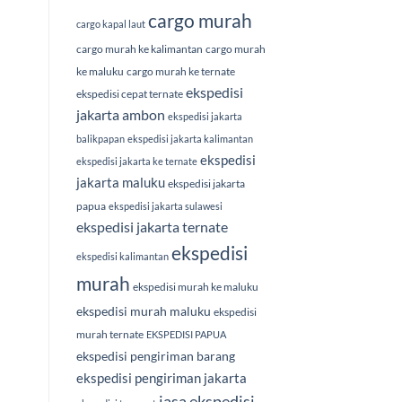
cargo murah
cargo kapal laut
cargo murah ke kalimantan
cargo murah
ke maluku
cargo murah ke ternate
ekspedisi
ekspedisi cepat ternate
jakarta ambon
ekspedisi jakarta
balikpapan
ekspedisi jakarta kalimantan
ekspedisi
ekspedisi jakarta ke ternate
jakarta maluku
ekspedisi jakarta
papua
ekspedisi jakarta sulawesi
ekspedisi jakarta ternate
ekspedisi
ekspedisi kalimantan
murah
ekspedisi murah ke maluku
ekspedisi murah maluku
ekspedisi
murah ternate
EKSPEDISI PAPUA
ekspedisi pengiriman barang
ekspedisi pengiriman jakarta
jasa ekspedisi