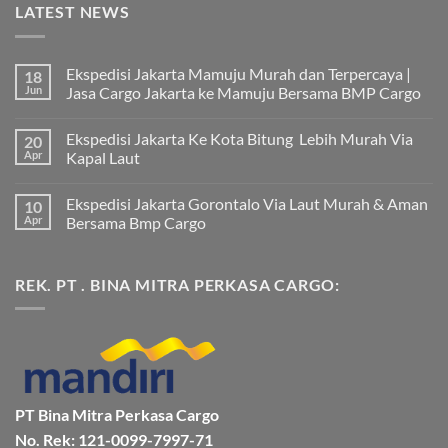
LATEST NEWS
Ekspedisi Jakarta Mamuju Murah dan Terpercaya |
18
Jun
Jasa Cargo Jakarta ke Mamuju Bersama BMP Cargo
Tak
ada
Ekspedisi Jakarta Ke Kota Bitung Lebih Murah Via
20
komentar
pada
Apr
Kapal Laut
Ekspedisi
Jakarta
Tak
Mamuju
ada
Ekspedisi Jakarta Gorontalo Via Laut Murah & Aman
10
Murah
komentar
dan
pada
Apr
Bersama Bmp Cargo
Terpercaya
Ekspedisi
|
Jakarta
Tak
Jasa
Ke
ada
Cargo
Kota
komentar
REK. PT . BINA MITRA PERKASA CARGO:
Jakarta
Bitung
pada
ke
Lebih
Ekspedisi
Mamuju
Murah
Jakarta
Bersama
Via
Gorontalo
BMP
Kapal
Via
Cargo
Laut
Laut
Murah
&
Aman
Bersama
Bmp
PT Bina Mitra Perkasa Cargo
Cargo
No. Rek: 121-0099-7997-71