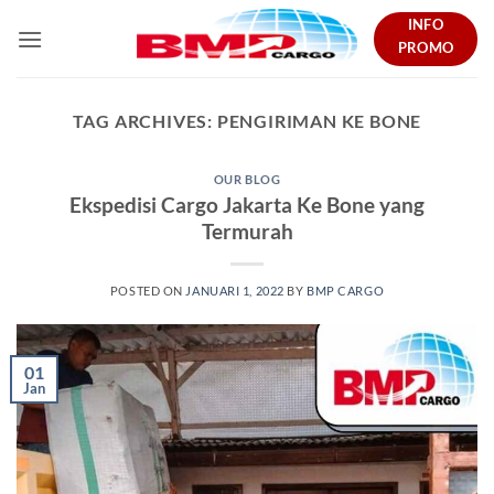
Skip
INFO
to
PROMO
content
TAG ARCHIVES:
PENGIRIMAN KE BONE
OUR BLOG
Ekspedisi Cargo Jakarta Ke Bone yang
Termurah
POSTED ON
JANUARI 1, 2022
BY
BMP CARGO
01
Jan