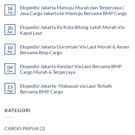
Ekspedisi Jakarta Mamuju Murah dan Terpercaya |
18
Jun
Jasa Cargo Jakarta ke Mamuju Bersama BMP Cargo
Tak
ada
Ekspedisi Jakarta Ke Kota Bitung Lebih Murah Via
20
komentar
pada
Apr
Kapal Laut
Ekspedisi
Jakarta
Tak
Mamuju
ada
Ekspedisi Jakarta Gorontalo Via Laut Murah & Aman
10
Murah
komentar
dan
pada
Apr
Bersama Bmp Cargo
Terpercaya
Ekspedisi
|
Jakarta
Tak
Jasa
Ke
ada
Ekspedisi Jakarta Kendari Via Laut Bersama BMP
04
Cargo
Kota
komentar
Jakarta
Bitung
pada
Des
Cargo Murah & Terpercaya
ke
Lebih
Ekspedisi
Mamuju
Murah
Jakarta
Tak
Bersama
Via
Gorontalo
ada
Ekspedisi Jakarta- Makassar via Laut Terbaik
13
BMP
Kapal
Via
komentar
Cargo
Laut
Laut
pada
Agu
Bersama BMP Cargo
Murah
Ekspedisi
&
Jakarta
Tak
Aman
Kendari
ada
Bersama
Via
komentar
KATEGORI
Bmp
Laut
pada
Cargo
Bersama
Ekspedisi
BMP
Jakarta-
Cargo
Makassar
Murah
via
CARGO PAPUA
(2)
&
Laut
Terpercaya
Terbaik