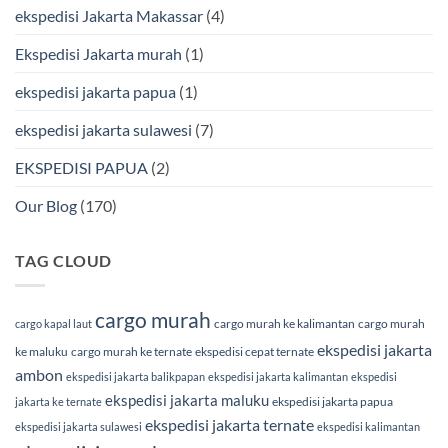
Bersama
ekspedisi Jakarta Makassar
(4)
BMP
Cargo
Ekspedisi Jakarta murah
(1)
ekspedisi jakarta papua
(1)
ekspedisi jakarta sulawesi
(7)
EKSPEDISI PAPUA
(2)
Our Blog
(170)
TAG CLOUD
cargo murah
cargo murah ke kalimantan
cargo murah
cargo kapal laut
ekspedisi jakarta
ke maluku
cargo murah ke ternate
ekspedisi cepat ternate
ambon
ekspedisi jakarta balikpapan
ekspedisi jakarta kalimantan
ekspedisi
ekspedisi jakarta maluku
ekspedisi jakarta papua
jakarta ke ternate
ekspedisi jakarta ternate
ekspedisi jakarta sulawesi
ekspedisi kalimantan