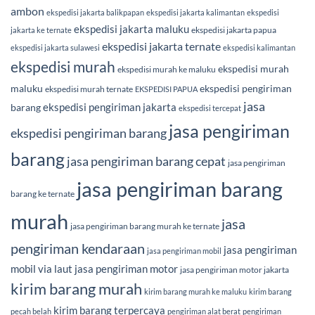
ambon
ekspedisi jakarta balikpapan
ekspedisi jakarta kalimantan
ekspedisi
ekspedisi jakarta maluku
ekspedisi jakarta papua
jakarta ke ternate
ekspedisi jakarta ternate
ekspedisi jakarta sulawesi
ekspedisi kalimantan
ekspedisi murah
ekspedisi murah
ekspedisi murah ke maluku
maluku
ekspedisi pengiriman
ekspedisi murah ternate
EKSPEDISI PAPUA
jasa
ekspedisi pengiriman jakarta
barang
ekspedisi tercepat
jasa pengiriman
ekspedisi pengiriman barang
barang
jasa pengiriman barang cepat
jasa pengiriman
jasa pengiriman barang
barang ke ternate
murah
jasa
jasa pengiriman barang murah ke ternate
pengiriman kendaraan
jasa pengiriman
jasa pengiriman mobil
mobil via laut
jasa pengiriman motor
jasa pengiriman motor jakarta
kirim barang murah
kirim barang murah ke maluku
kirim barang
kirim barang terpercaya
pecah belah
pengiriman alat berat
pengiriman