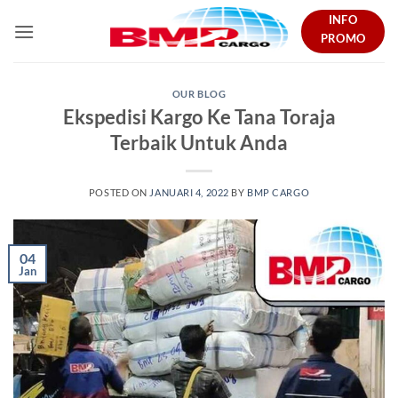
Skip
INFO
to
PROMO
content
OUR BLOG
Ekspedisi Kargo Ke Tana Toraja
Terbaik Untuk Anda
POSTED ON
JANUARI 4, 2022
BY
BMP CARGO
04
Jan