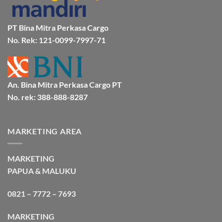
&
Aman
Bersama
Bmp
PT Bina Mitra Perkasa Cargo
Cargo
No. Rek: 121-0099-7997-71
An. Bina Mitra Perkasa Cargo PT
No. rek: 388-888-8287
MARKETING AREA
MARKETING
PAPUA & MALUKU
0821 – 7772 – 7693
MARKETING