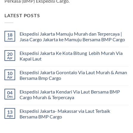
Perkasa (BMP) Ekspedisi Cargo.
LATEST POSTS
Ekspedisi Jakarta Mamuju Murah dan Terpercaya |
18
Jun
Jasa Cargo Jakarta ke Mamuju Bersama BMP Cargo
Tak
ada
Ekspedisi Jakarta Ke Kota Bitung Lebih Murah Via
20
komentar
pada
Apr
Kapal Laut
Ekspedisi
Jakarta
Tak
Mamuju
ada
Ekspedisi Jakarta Gorontalo Via Laut Murah & Aman
10
Murah
komentar
dan
pada
Apr
Bersama Bmp Cargo
Terpercaya
Ekspedisi
|
Jakarta
Tak
Jasa
Ke
ada
Ekspedisi Jakarta Kendari Via Laut Bersama BMP
04
Cargo
Kota
komentar
Jakarta
Bitung
pada
Des
Cargo Murah & Terpercaya
ke
Lebih
Ekspedisi
Mamuju
Murah
Jakarta
Tak
Bersama
Via
Gorontalo
ada
Ekspedisi Jakarta- Makassar via Laut Terbaik
13
BMP
Kapal
Via
komentar
Cargo
Laut
Laut
pada
Agu
Bersama BMP Cargo
Murah
Ekspedisi
&
Jakarta
Tak
Aman
Kendari
ada
Bersama
Via
komentar