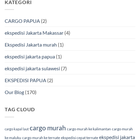
KATEGORI
Bmp
Laut
pada
Cargo
Bersama
Ekspedisi
BMP
Jakarta-
Cargo
Makassar
Murah
via
CARGO PAPUA
(2)
&
Laut
Terpercaya
Terbaik
Bersama
ekspedisi Jakarta Makassar
(4)
BMP
Cargo
Ekspedisi Jakarta murah
(1)
ekspedisi jakarta papua
(1)
ekspedisi jakarta sulawesi
(7)
EKSPEDISI PAPUA
(2)
Our Blog
(170)
TAG CLOUD
cargo murah
cargo murah ke kalimantan
cargo murah
cargo kapal laut
ekspedisi jakarta
ke maluku
cargo murah ke ternate
ekspedisi cepat ternate