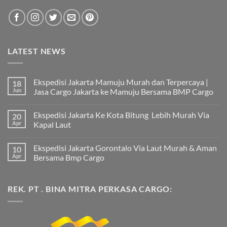
LATEST NEWS
Ekspedisi Jakarta Mamuju Murah dan Terpercaya |
18
Jun
Jasa Cargo Jakarta ke Mamuju Bersama BMP Cargo
Tak
ada
Ekspedisi Jakarta Ke Kota Bitung Lebih Murah Via
20
komentar
pada
Apr
Kapal Laut
Ekspedisi
Jakarta
Tak
Mamuju
ada
Ekspedisi Jakarta Gorontalo Via Laut Murah & Aman
10
Murah
komentar
dan
pada
Apr
Bersama Bmp Cargo
Terpercaya
Ekspedisi
|
Jakarta
Tak
Jasa
Ke
ada
Cargo
Kota
komentar
REK. PT . BINA MITRA PERKASA CARGO:
Jakarta
Bitung
pada
ke
Lebih
Ekspedisi
Mamuju
Murah
Jakarta
Bersama
Via
Gorontalo
BMP
Kapal
Via
Cargo
Laut
Laut
Murah