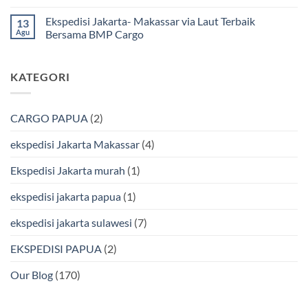
Mamuju
Murah
Jakarta
Tak
Bersama
Via
Gorontalo
ada
Ekspedisi Jakarta- Makassar via Laut Terbaik
13
BMP
Kapal
Via
komentar
Cargo
Laut
Laut
pada
Agu
Bersama BMP Cargo
Murah
Ekspedisi
&
Jakarta
Tak
Aman
Kendari
ada
Bersama
Via
komentar
KATEGORI
Bmp
Laut
pada
Cargo
Bersama
Ekspedisi
BMP
Jakarta-
Cargo
Makassar
Murah
via
CARGO PAPUA
(2)
&
Laut
Terpercaya
Terbaik
Bersama
ekspedisi Jakarta Makassar
(4)
BMP
Cargo
Ekspedisi Jakarta murah
(1)
ekspedisi jakarta papua
(1)
ekspedisi jakarta sulawesi
(7)
EKSPEDISI PAPUA
(2)
Our Blog
(170)