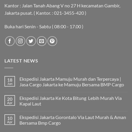
Kantor : Jalan Tanah Abang V no 27 H kecamatan Gambir,
Jakarta pusat. ( Kantor. : 021-3455-420 )
Buka hari Senin - Sabtu ( 08:00 - 17.00 )
LATEST NEWS
Ekspedisi Jakarta Mamuju Murah dan Terpercaya |
18
Jun
Jasa Cargo Jakarta ke Mamuju Bersama BMP Cargo
Tak
ada
Ekspedisi Jakarta Ke Kota Bitung Lebih Murah Via
20
komentar
pada
Apr
Kapal Laut
Ekspedisi
Jakarta
Tak
Mamuju
ada
Ekspedisi Jakarta Gorontalo Via Laut Murah & Aman
10
Murah
komentar
dan
pada
Apr
Bersama Bmp Cargo
Terpercaya
Ekspedisi
|
Jakarta
Tak