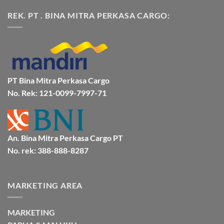
Jasa
Ke
ada
Cargo
Kota
komentar
REK. PT . BINA MITRA PERKASA CARGO:
Jakarta
Bitung
pada
ke
Lebih
Ekspedisi
Mamuju
Murah
Jakarta
Bersama
Via
Gorontalo
BMP
Kapal
Via
Cargo
Laut
Laut
Murah
&
Aman
Bersama
Bmp
PT Bina Mitra Perkasa Cargo
Cargo
No. Rek: 121-0099-7997-71
An. Bina Mitra Perkasa Cargo PT
No. rek: 388-888-8287
MARKETING AREA
MARKETING