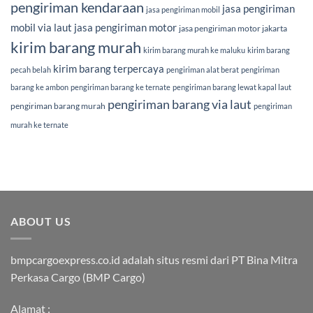
pengiriman kendaraan
jasa pengiriman
jasa pengiriman mobil
mobil via laut
jasa pengiriman motor
jasa pengiriman motor jakarta
kirim barang murah
kirim barang murah ke maluku
kirim barang
kirim barang terpercaya
pecah belah
pengiriman alat berat
pengiriman
barang ke ambon
pengiriman barang ke ternate
pengiriman barang lewat kapal laut
pengiriman barang via laut
pengiriman barang murah
pengiriman
murah ke ternate
ABOUT US
bmpcargoexpress.co.id adalah situs resmi dari PT Bina Mitra
Perkasa Cargo (BMP Cargo)
Alamat :