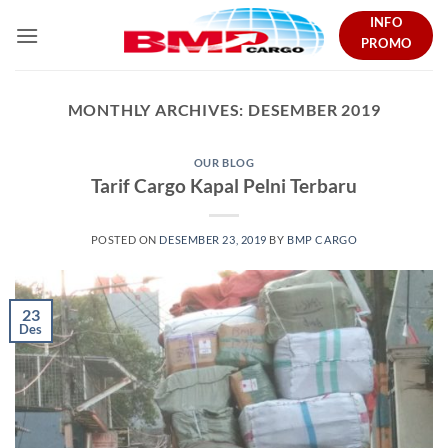
Skip
INFO
to
PROMO
content
MONTHLY ARCHIVES:
DESEMBER 2019
OUR BLOG
Tarif Cargo Kapal Pelni Terbaru
POSTED ON
DESEMBER 23, 2019
BY
BMP CARGO
23
Des