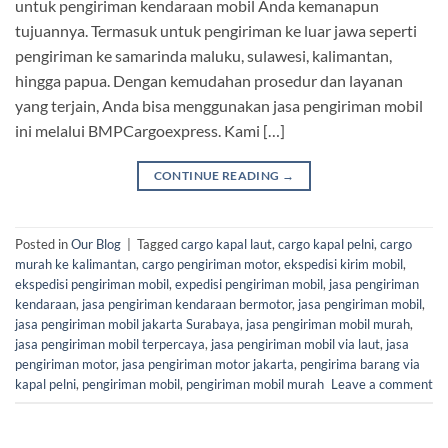
untuk pengiriman kendaraan mobil Anda kemanapun
tujuannya. Termasuk untuk pengiriman ke luar jawa seperti
pengiriman ke samarinda maluku, sulawesi, kalimantan,
hingga papua. Dengan kemudahan prosedur dan layanan
yang terjain, Anda bisa menggunakan jasa pengiriman mobil
ini melalui BMPCargoexpress. Kami […]
CONTINUE READING
→
Posted in
Our Blog
|
Tagged
cargo kapal laut
,
cargo kapal pelni
,
cargo
murah ke kalimantan
,
cargo pengiriman motor
,
ekspedisi kirim mobil
,
ekspedisi pengiriman mobil
,
expedisi pengiriman mobil
,
jasa pengiriman
kendaraan
,
jasa pengiriman kendaraan bermotor
,
jasa pengiriman mobil
,
jasa pengiriman mobil jakarta Surabaya
,
jasa pengiriman mobil murah
,
jasa pengiriman mobil terpercaya
,
jasa pengiriman mobil via laut
,
jasa
pengiriman motor
,
jasa pengiriman motor jakarta
,
pengirima barang via
kapal pelni
,
pengiriman mobil
,
pengiriman mobil murah
Leave a comment