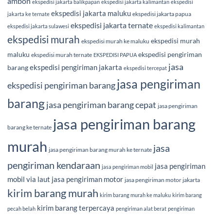
ambon
ekspedisi jakarta balikpapan
ekspedisi jakarta kalimantan
ekspedisi
ekspedisi jakarta maluku
ekspedisi jakarta papua
jakarta ke ternate
ekspedisi jakarta ternate
ekspedisi jakarta sulawesi
ekspedisi kalimantan
ekspedisi murah
ekspedisi murah
ekspedisi murah ke maluku
maluku
ekspedisi pengiriman
ekspedisi murah ternate
EKSPEDISI PAPUA
jasa
ekspedisi pengiriman jakarta
barang
ekspedisi tercepat
jasa pengiriman
ekspedisi pengiriman barang
barang
jasa pengiriman barang cepat
jasa pengiriman
jasa pengiriman barang
barang ke ternate
murah
jasa
jasa pengiriman barang murah ke ternate
pengiriman kendaraan
jasa pengiriman
jasa pengiriman mobil
mobil via laut
jasa pengiriman motor
jasa pengiriman motor jakarta
kirim barang murah
kirim barang murah ke maluku
kirim barang
kirim barang terpercaya
pecah belah
pengiriman alat berat
pengiriman