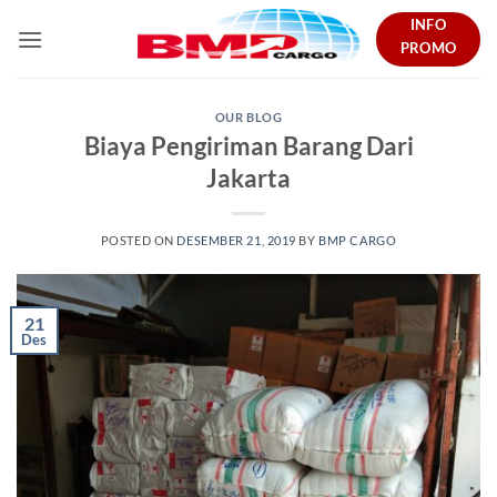
Skip
INFO
to
PROMO
content
OUR BLOG
Biaya Pengiriman Barang Dari
Jakarta
POSTED ON
DESEMBER 21, 2019
BY
BMP CARGO
21
Des