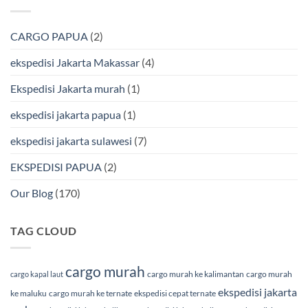
Cargo
Bersama
Ekspedisi
BMP
Jakarta-
Cargo
Makassar
Murah
via
CARGO PAPUA
(2)
&
Laut
Terpercaya
Terbaik
Bersama
ekspedisi Jakarta Makassar
(4)
BMP
Cargo
Ekspedisi Jakarta murah
(1)
ekspedisi jakarta papua
(1)
ekspedisi jakarta sulawesi
(7)
EKSPEDISI PAPUA
(2)
Our Blog
(170)
TAG CLOUD
cargo murah
cargo murah ke kalimantan
cargo murah
cargo kapal laut
ekspedisi jakarta
ke maluku
cargo murah ke ternate
ekspedisi cepat ternate