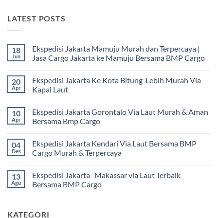
LATEST POSTS
Ekspedisi Jakarta Mamuju Murah dan Terpercaya |
18
Jun
Jasa Cargo Jakarta ke Mamuju Bersama BMP Cargo
Tak
ada
Ekspedisi Jakarta Ke Kota Bitung Lebih Murah Via
20
komentar
pada
Apr
Kapal Laut
Ekspedisi
Jakarta
Tak
Mamuju
ada
Ekspedisi Jakarta Gorontalo Via Laut Murah & Aman
10
Murah
komentar
dan
pada
Apr
Bersama Bmp Cargo
Terpercaya
Ekspedisi
|
Jakarta
Tak
Jasa
Ke
ada
Ekspedisi Jakarta Kendari Via Laut Bersama BMP
04
Cargo
Kota
komentar
Jakarta
Bitung
pada
Des
Cargo Murah & Terpercaya
ke
Lebih
Ekspedisi
Mamuju
Murah
Jakarta
Tak
Bersama
Via
Gorontalo
ada
Ekspedisi Jakarta- Makassar via Laut Terbaik
13
BMP
Kapal
Via
komentar
Cargo
Laut
Laut
pada
Agu
Bersama BMP Cargo
Murah
Ekspedisi
&
Jakarta
Tak
Aman
Kendari
ada
Bersama
Via
komentar
KATEGORI
Bmp
Laut
pada