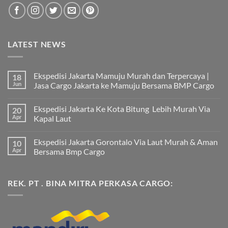
LATEST NEWS
Ekspedisi Jakarta Mamuju Murah dan Terpercaya |
18
Jun
Jasa Cargo Jakarta ke Mamuju Bersama BMP Cargo
Tak
ada
Ekspedisi Jakarta Ke Kota Bitung Lebih Murah Via
20
komentar
pada
Apr
Kapal Laut
Ekspedisi
Jakarta
Tak
Mamuju
ada
Ekspedisi Jakarta Gorontalo Via Laut Murah & Aman
10
Murah
komentar
dan
pada
Apr
Bersama Bmp Cargo
Terpercaya
Ekspedisi
|
Jakarta
Tak
Jasa
Ke
ada
Cargo
Kota
komentar
REK. PT . BINA MITRA PERKASA CARGO:
Jakarta
Bitung
pada
ke
Lebih
Ekspedisi
Mamuju
Murah
Jakarta
Bersama
Via
Gorontalo
BMP
Kapal
Via
Cargo
Laut
Laut
Murah
&