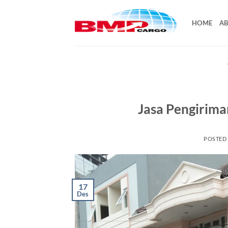
Skip
to
HOME
AB
content
Jasa Pengirima
POSTED
17
Des