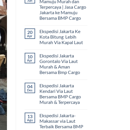
Jun
Mamuju Murah dan
Terpercaya | Jasa Cargo
Jakarta ke Mamuju
Bersama BMP Cargo
Tak
ada
Ekspedisi Jakarta Ke
20
komentar
pada
Apr
Kota Bitung Lebih
Ekspedisi
Murah Via Kapal Laut
Jakarta
Mamuju
Tak
Murah
ada
dan
Ekspedisi Jakarta
10
komentar
Terpercaya
pada
Apr
Gorontalo Via Laut
|
Ekspedisi
Jasa
Murah & Aman
Jakarta
Cargo
Ke
Bersama Bmp Cargo
Jakarta
Kota
ke
Bitung
Tak
Mamuju
Lebih
ada
Bersama
Ekspedisi Jakarta
04
Murah
komentar
BMP
pada
Via
Des
Kendari Via Laut
Cargo
Ekspedisi
Kapal
Bersama BMP Cargo
Jakarta
Laut
Gorontalo
Murah & Terpercaya
Via
Laut
Tak
Murah
ada
Ekspedisi Jakarta-
13
&
komentar
pada
Aman
Agu
Makassar via Laut
Ekspedisi
Bersama
Terbaik Bersama BMP
Jakarta
Bmp