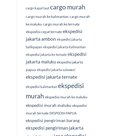
cargo murah
cargo kapal laut
cargo murah ke kalimantan
cargo murah
ke maluku
cargo murah ke ternate
ekspedisi
ekspedisi cepat ternate
jakarta ambon
ekspedisi jakarta
balikpapan
ekspedisi jakarta kalimantan
ekspedisi
ekspedisi jakarta ke ternate
jakarta maluku
ekspedisi jakarta
papua
ekspedisi jakarta sulawesi
ekspedisi jakarta ternate
ekspedisi
ekspedisi kalimantan
murah
ekspedisi murah ke maluku
ekspedisi murah maluku
ekspedisi
murah ternate
EKSPEDISI PAPUA
ekspedisi pengiriman barang
ekspedisi pengiriman jakarta
jasa ekspedisi