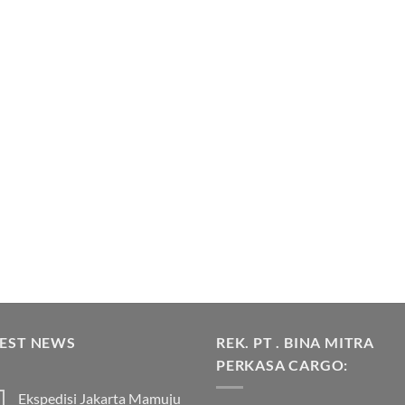
TEST NEWS
REK. PT . BINA MITRA
PERKASA CARGO:
Ekspedisi Jakarta Mamuju