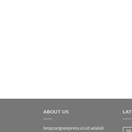
ABOUT US
LA
bmpcargoexpress.co.id adalah
18