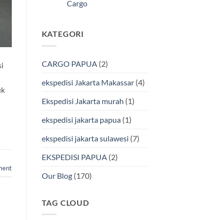
Kendari
Cargo
Cargo
Via
Laut
Tak
Bersama
ada
BMP
komentar
KATEGORI
pada
Cargo
Ekspedisi
Murah
Jakarta-
&
Makassar
Terpercaya
via
CARGO PAPUA
(2)
i
Laut
Terbaik
Bersama
ekspedisi Jakarta Makassar
(4)
BMP
uk
Cargo
Ekspedisi Jakarta murah
(1)
ekspedisi jakarta papua
(1)
ekspedisi jakarta sulawesi
(7)
EKSPEDISI PAPUA
(2)
ment
Our Blog
(170)
TAG CLOUD