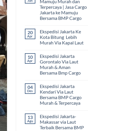
Jun
Mamuju Murah dan
Terpercaya | Jasa Cargo
Jakarta ke Mamuju
Bersama BMP Cargo
Tak
ada
Ekspedisi Jakarta Ke
20
komentar
pada
Apr
Kota Bitung Lebih
Ekspedisi
Murah Via Kapal Laut
Jakarta
Mamuju
Tak
Murah
ada
dan
Ekspedisi Jakarta
10
komentar
Terpercaya
pada
Apr
Gorontalo Via Laut
|
Ekspedisi
Jasa
Murah & Aman
Jakarta
Cargo
Ke
Bersama Bmp Cargo
Jakarta
Kota
ke
Bitung
Tak
Mamuju
Lebih
ada
Bersama
Ekspedisi Jakarta
04
Murah
komentar
BMP
pada
Via
Des
Kendari Via Laut
Cargo
Ekspedisi
Kapal
Bersama BMP Cargo
Jakarta
Laut
Gorontalo
Murah & Terpercaya
Via
Laut
Tak
Murah
ada
Ekspedisi Jakarta-
13
&
komentar
pada
Aman
Agu
Makassar via Laut
Ekspedisi
Bersama
Terbaik Bersama BMP
Jakarta
Bmp