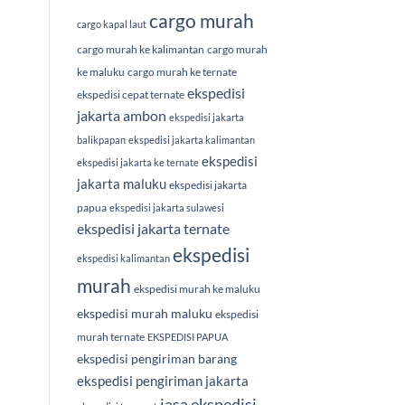
cargo murah
cargo kapal laut
cargo murah ke kalimantan
cargo murah
ke maluku
cargo murah ke ternate
ekspedisi
ekspedisi cepat ternate
jakarta ambon
ekspedisi jakarta
balikpapan
ekspedisi jakarta kalimantan
ekspedisi
ekspedisi jakarta ke ternate
jakarta maluku
ekspedisi jakarta
papua
ekspedisi jakarta sulawesi
ekspedisi jakarta ternate
ekspedisi
ekspedisi kalimantan
murah
ekspedisi murah ke maluku
ekspedisi murah maluku
ekspedisi
murah ternate
EKSPEDISI PAPUA
ekspedisi pengiriman barang
ekspedisi pengiriman jakarta
jasa ekspedisi