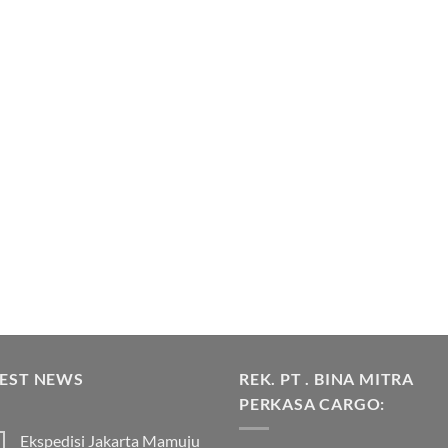
TEST NEWS
REK. PT . BINA MITRA
PERKASA CARGO:
Ekspedisi Jakarta Mamuju