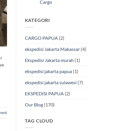
Kendari
Cargo
Cargo
Via
Laut
Tak
Bersama
ada
BMP
komentar
KATEGORI
pada
Cargo
Ekspedisi
Murah
Jakarta-
&
Makassar
Terpercaya
via
CARGO PAPUA
(2)
Laut
Terbaik
Bersama
ekspedisi Jakarta Makassar
(4)
BMP
Cargo
u
Ekspedisi Jakarta murah
(1)
wa
ekspedisi jakarta papua
(1)
ekspedisi jakarta sulawesi
(7)
EKSPEDISI PAPUA
(2)
Our Blog
(170)
ment
TAG CLOUD