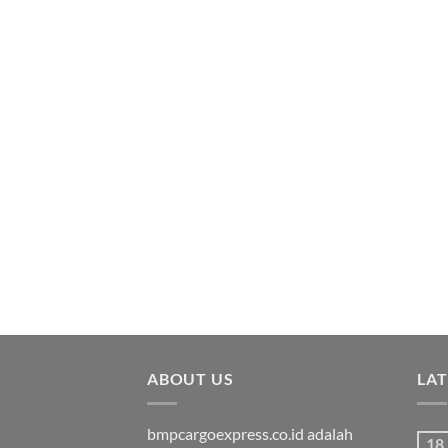
ABOUT US
LA
bmpcargoexpress.co.id adalah
18