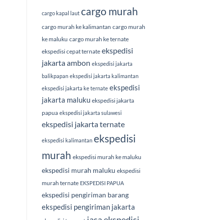
cargo murah
cargo kapal laut
cargo murah ke kalimantan
cargo murah
ke maluku
cargo murah ke ternate
ekspedisi
ekspedisi cepat ternate
jakarta ambon
ekspedisi jakarta
balikpapan
ekspedisi jakarta kalimantan
ekspedisi
ekspedisi jakarta ke ternate
jakarta maluku
ekspedisi jakarta
papua
ekspedisi jakarta sulawesi
ekspedisi jakarta ternate
ekspedisi
ekspedisi kalimantan
murah
ekspedisi murah ke maluku
ekspedisi murah maluku
ekspedisi
murah ternate
EKSPEDISI PAPUA
ekspedisi pengiriman barang
ekspedisi pengiriman jakarta
jasa ekspedisi