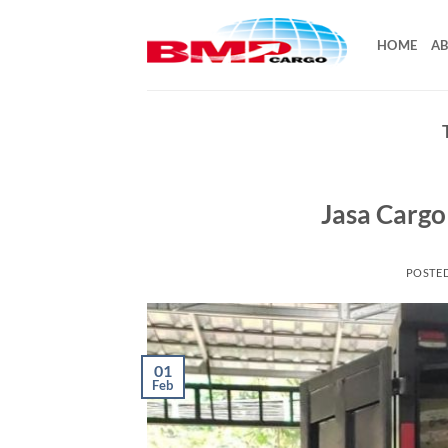
Skip
to
HOME
AB
content
Jasa Cargo 
POSTE
01
Feb