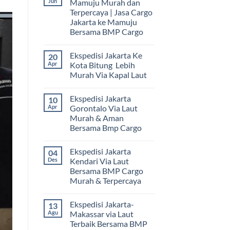
Jun
Mamuju Murah dan
Terpercaya | Jasa Cargo
Jakarta ke Mamuju
Bersama BMP Cargo
Tak
ada
Ekspedisi Jakarta Ke
20
komentar
pada
Apr
Kota Bitung Lebih
Ekspedisi
Murah Via Kapal Laut
Jakarta
Mamuju
Tak
Murah
ada
dan
Ekspedisi Jakarta
10
komentar
Terpercaya
pada
Apr
Gorontalo Via Laut
|
Ekspedisi
Jasa
Murah & Aman
Jakarta
Cargo
Ke
Bersama Bmp Cargo
Jakarta
Kota
ke
Bitung
Tak
Mamuju
Lebih
ada
Bersama
Ekspedisi Jakarta
04
Murah
komentar
BMP
pada
Via
Des
Kendari Via Laut
Cargo
Ekspedisi
Kapal
Bersama BMP Cargo
Jakarta
Laut
Gorontalo
Murah & Terpercaya
Via
Laut
Tak
Murah
ada
Ekspedisi Jakarta-
13
&
komentar
pada
Aman
Agu
Makassar via Laut
Ekspedisi
Bersama
Terbaik Bersama BMP
Jakarta
Bmp