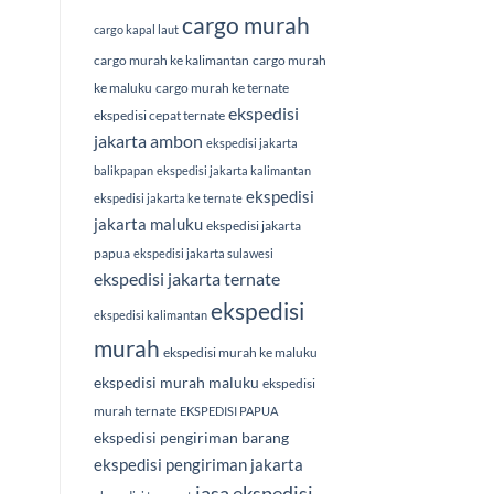
cargo murah
cargo kapal laut
cargo murah ke kalimantan
cargo murah
ke maluku
cargo murah ke ternate
ekspedisi
ekspedisi cepat ternate
jakarta ambon
ekspedisi jakarta
balikpapan
ekspedisi jakarta kalimantan
ekspedisi
ekspedisi jakarta ke ternate
jakarta maluku
ekspedisi jakarta
papua
ekspedisi jakarta sulawesi
ekspedisi jakarta ternate
ekspedisi
ekspedisi kalimantan
murah
ekspedisi murah ke maluku
ekspedisi murah maluku
ekspedisi
murah ternate
EKSPEDISI PAPUA
ekspedisi pengiriman barang
ekspedisi pengiriman jakarta
jasa ekspedisi