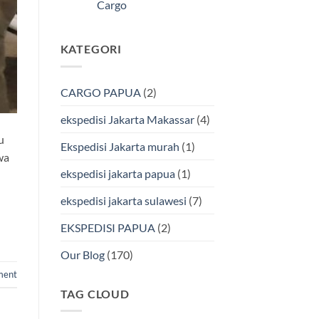
Kendari
Cargo
Cargo
Via
Laut
Tak
Bersama
ada
BMP
komentar
KATEGORI
pada
Cargo
Ekspedisi
Murah
Jakarta-
&
Makassar
Terpercaya
via
CARGO PAPUA
(2)
Laut
Terbaik
Bersama
ekspedisi Jakarta Makassar
(4)
BMP
Cargo
u
Ekspedisi Jakarta murah
(1)
wa
ekspedisi jakarta papua
(1)
ekspedisi jakarta sulawesi
(7)
EKSPEDISI PAPUA
(2)
Our Blog
(170)
ment
TAG CLOUD