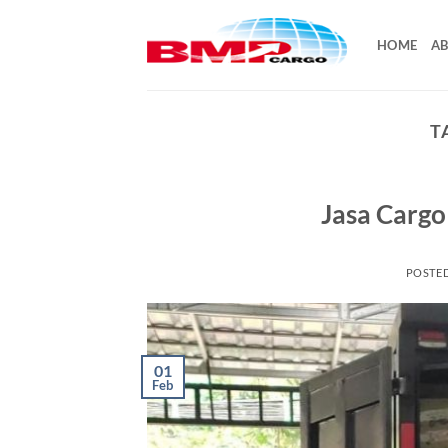
Skip
to
HOME
AB
content
T
Jasa Cargo 
POSTE
01
Feb