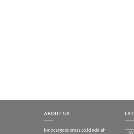
ABOUT US
LA
bmpcargoexpress.co.id adalah
18