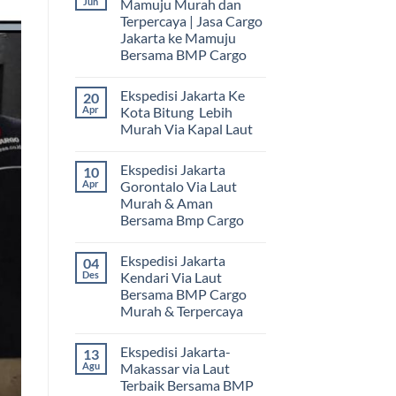
Jun
Mamuju Murah dan
Terpercaya | Jasa Cargo
Jakarta ke Mamuju
Bersama BMP Cargo
Tak
ada
Ekspedisi Jakarta Ke
20
komentar
pada
Apr
Kota Bitung Lebih
Ekspedisi
Murah Via Kapal Laut
Jakarta
Mamuju
Tak
Murah
ada
dan
Ekspedisi Jakarta
10
komentar
Terpercaya
pada
Apr
Gorontalo Via Laut
|
Ekspedisi
Jasa
Murah & Aman
Jakarta
Cargo
Ke
Bersama Bmp Cargo
Jakarta
Kota
ke
Bitung
Tak
Mamuju
Lebih
ada
Bersama
Ekspedisi Jakarta
04
Murah
komentar
BMP
pada
Via
Des
Kendari Via Laut
Cargo
Ekspedisi
Kapal
Bersama BMP Cargo
Jakarta
Laut
Gorontalo
Murah & Terpercaya
Via
Laut
Tak
Murah
ada
Ekspedisi Jakarta-
13
&
komentar
pada
Aman
Agu
Makassar via Laut
Ekspedisi
Bersama
Terbaik Bersama BMP
Jakarta
Bmp