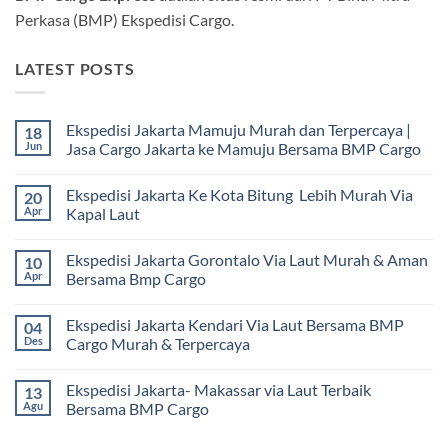
Perkasa (BMP) Ekspedisi Cargo.
LATEST POSTS
Ekspedisi Jakarta Mamuju Murah dan Terpercaya |
18
Jun
Jasa Cargo Jakarta ke Mamuju Bersama BMP Cargo
Tak
ada
Ekspedisi Jakarta Ke Kota Bitung Lebih Murah Via
20
komentar
pada
Apr
Kapal Laut
Ekspedisi
Jakarta
Tak
Mamuju
ada
Ekspedisi Jakarta Gorontalo Via Laut Murah & Aman
10
Murah
komentar
dan
pada
Apr
Bersama Bmp Cargo
Terpercaya
Ekspedisi
|
Jakarta
Tak
Jasa
Ke
ada
Ekspedisi Jakarta Kendari Via Laut Bersama BMP
04
Cargo
Kota
komentar
Jakarta
Bitung
pada
Des
Cargo Murah & Terpercaya
ke
Lebih
Ekspedisi
Mamuju
Murah
Jakarta
Tak
Bersama
Via
Gorontalo
ada
Ekspedisi Jakarta- Makassar via Laut Terbaik
13
BMP
Kapal
Via
komentar
Cargo
Laut
Laut
pada
Agu
Bersama BMP Cargo
Murah
Ekspedisi
&
Jakarta
Tak
Aman
Kendari
ada