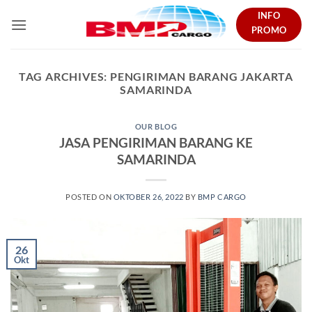
Skip
INFO
to
PROMO
content
TAG ARCHIVES:
PENGIRIMAN BARANG JAKARTA
SAMARINDA
OUR BLOG
JASA PENGIRIMAN BARANG KE
SAMARINDA
POSTED ON
OKTOBER 26, 2022
BY
BMP CARGO
26
Okt