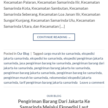
Kecamatan Palaran, Kecamatan Samarinda Ilir, Kecamatan
Samarinda Kota, Kecamatan Sambutan, Kecamatan
Samarinda Seberang, Kecamatan Loa Janan Ilir, Kecamatan
Sungai Kunjang, Kecamatan Samarinda Ulu, Kecamatan
Samarinda Utara, dan Kecamatan […]
CONTINUE READING
→
Posted in
Our Blog
|
Tagged
cargo murah ke samarinda
,
ekspedisi
jakarta samarinda
,
ekspedisi ke samarinda
,
ekspedisi pengiriman jakarta
samarinda
,
jasa pengiriman barang ke samarinda
,
pengiriman barang dari
jakarta ke samarinda
,
pengiriman barang jakarta ke samarinda
,
pengiriman barang jakarta samarinda
,
pengiriman barang ke samarinda
,
pengiriman murah ke samarinda
,
rekomendasi ekspedisi jakarta
samarinda
,
tarif pengiriman barang jakarta samarinda
Leave a comment
OUR BLOG
Pengiriman Barang Dari Jakarta Ke
Samarinda Melalui Ekspedisi Laut