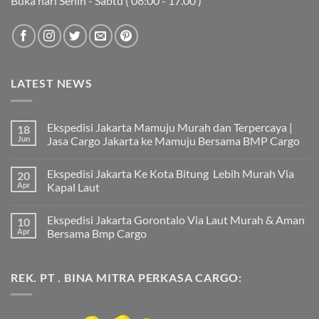
Buka hari Senin - Sabtu ( 08:00 - 17.00 )
LATEST NEWS
Ekspedisi Jakarta Mamuju Murah dan Terpercaya |
18
Jun
Jasa Cargo Jakarta ke Mamuju Bersama BMP Cargo
Tak
ada
Ekspedisi Jakarta Ke Kota Bitung Lebih Murah Via
20
komentar
pada
Apr
Kapal Laut
Ekspedisi
Jakarta
Tak
Mamuju
ada
Ekspedisi Jakarta Gorontalo Via Laut Murah & Aman
10
Murah
komentar
dan
pada
Apr
Bersama Bmp Cargo
Terpercaya
Ekspedisi
|
Jakarta
Tak
Jasa
Ke
ada
Cargo
Kota
komentar
REK. PT . BINA MITRA PERKASA CARGO:
Jakarta
Bitung
pada
ke
Lebih
Ekspedisi
Mamuju
Murah
Jakarta
Bersama
Via
Gorontalo
BMP
Kapal
Via