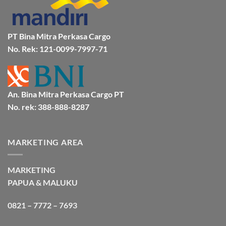
Cargo
Laut
Laut
Murah
&
Aman
Bersama
Bmp
PT Bina Mitra Perkasa Cargo
Cargo
No. Rek: 121-0099-7997-71
An. Bina Mitra Perkasa Cargo PT
No. rek: 388-888-8287
MARKETING AREA
MARKETING
PAPUA & MALUKU
0821 – 7772 – 7693