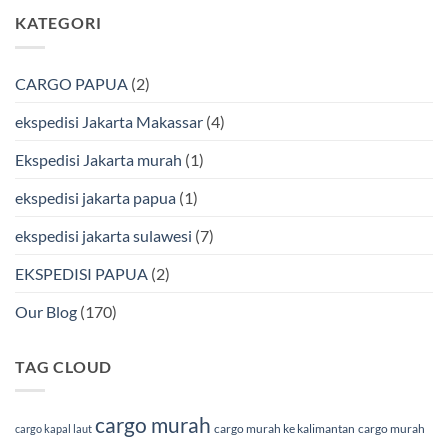
Bersama
Via
komentar
KATEGORI
Bmp
Laut
pada
Cargo
Bersama
Ekspedisi
BMP
Jakarta-
Cargo
Makassar
Murah
via
CARGO PAPUA
(2)
&
Laut
Terpercaya
Terbaik
Bersama
ekspedisi Jakarta Makassar
(4)
BMP
Cargo
Ekspedisi Jakarta murah
(1)
ekspedisi jakarta papua
(1)
ekspedisi jakarta sulawesi
(7)
EKSPEDISI PAPUA
(2)
Our Blog
(170)
TAG CLOUD
cargo murah
cargo murah ke kalimantan
cargo murah
cargo kapal laut