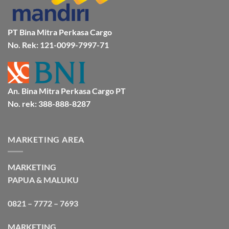
Murah
&
Aman
Bersama
Bmp
PT Bina Mitra Perkasa Cargo
Cargo
No. Rek: 121-0099-7997-71
An. Bina Mitra Perkasa Cargo PT
No. rek: 388-888-8287
MARKETING AREA
MARKETING
PAPUA & MALUKU
0821 – 7772 – 7693
MARKETING