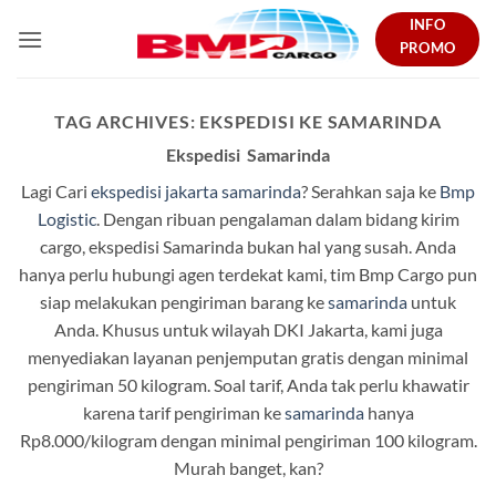
Skip
INFO
to
PROMO
content
TAG ARCHIVES:
EKSPEDISI KE SAMARINDA
Ekspedisi Samarinda
Lagi Cari
ekspedisi jakarta samarinda
? Serahkan saja ke
Bmp
Logistic
. Dengan ribuan pengalaman dalam bidang kirim
cargo, ekspedisi Samarinda bukan hal yang susah. Anda
hanya perlu hubungi agen terdekat kami, tim Bmp Cargo pun
siap melakukan pengiriman barang ke
samarinda
untuk
Anda. Khusus untuk wilayah DKI Jakarta, kami juga
menyediakan layanan penjemputan gratis dengan minimal
pengiriman 50 kilogram. Soal tarif, Anda tak perlu khawatir
karena tarif pengiriman ke
samarinda
hanya
Rp8.000/kilogram dengan minimal pengiriman 100 kilogram.
Murah banget, kan?