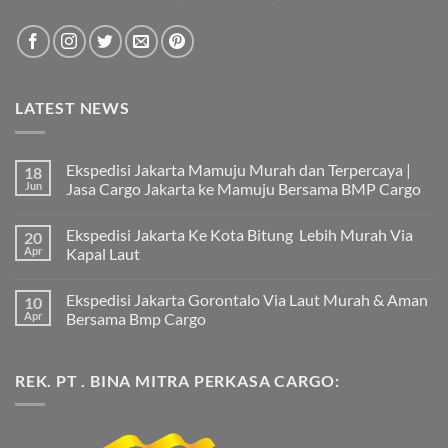
LATEST NEWS
Ekspedisi Jakarta Mamuju Murah dan Terpercaya |
18
Jun
Jasa Cargo Jakarta ke Mamuju Bersama BMP Cargo
Tak
ada
Ekspedisi Jakarta Ke Kota Bitung Lebih Murah Via
20
komentar
pada
Apr
Kapal Laut
Ekspedisi
Jakarta
Tak
Mamuju
ada
Ekspedisi Jakarta Gorontalo Via Laut Murah & Aman
10
Murah
komentar
dan
pada
Apr
Bersama Bmp Cargo
Terpercaya
Ekspedisi
|
Jakarta
Tak
Jasa
Ke
ada
Cargo
Kota
komentar
REK. PT . BINA MITRA PERKASA CARGO:
Jakarta
Bitung
pada
ke
Lebih
Ekspedisi
Mamuju
Murah
Jakarta
Bersama
Via
Gorontalo
BMP
Kapal
Via
Cargo
Laut
Laut