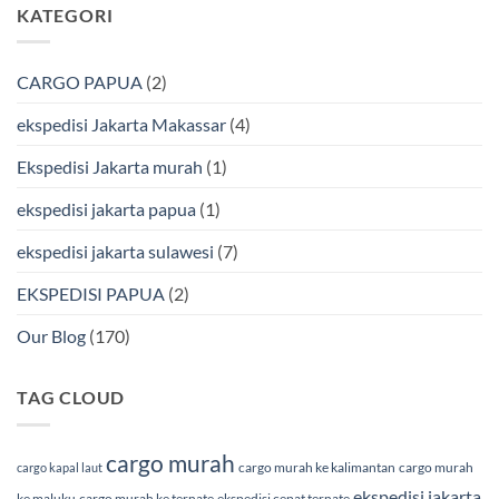
KATEGORI
Bmp
Laut
pada
Cargo
Bersama
Ekspedisi
BMP
Jakarta-
Cargo
Makassar
Murah
via
CARGO PAPUA
(2)
&
Laut
Terpercaya
Terbaik
Bersama
ekspedisi Jakarta Makassar
(4)
BMP
Cargo
Ekspedisi Jakarta murah
(1)
ekspedisi jakarta papua
(1)
ekspedisi jakarta sulawesi
(7)
EKSPEDISI PAPUA
(2)
Our Blog
(170)
TAG CLOUD
cargo murah
cargo murah ke kalimantan
cargo murah
cargo kapal laut
ekspedisi jakarta
ke maluku
cargo murah ke ternate
ekspedisi cepat ternate