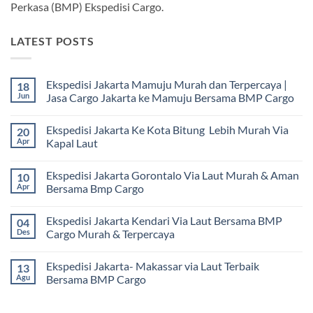
Perkasa (BMP) Ekspedisi Cargo.
LATEST POSTS
Ekspedisi Jakarta Mamuju Murah dan Terpercaya |
18
Jun
Jasa Cargo Jakarta ke Mamuju Bersama BMP Cargo
Tak
ada
Ekspedisi Jakarta Ke Kota Bitung Lebih Murah Via
20
komentar
pada
Apr
Kapal Laut
Ekspedisi
Jakarta
Tak
Mamuju
ada
Ekspedisi Jakarta Gorontalo Via Laut Murah & Aman
10
Murah
komentar
dan
pada
Apr
Bersama Bmp Cargo
Terpercaya
Ekspedisi
|
Jakarta
Tak
Jasa
Ke
ada
Ekspedisi Jakarta Kendari Via Laut Bersama BMP
04
Cargo
Kota
komentar
Jakarta
Bitung
pada
Des
Cargo Murah & Terpercaya
ke
Lebih
Ekspedisi
Mamuju
Murah
Jakarta
Tak
Bersama
Via
Gorontalo
ada
Ekspedisi Jakarta- Makassar via Laut Terbaik
13
BMP
Kapal
Via
komentar
Cargo
Laut
Laut
pada
Agu
Bersama BMP Cargo
Murah
Ekspedisi
&
Jakarta
Tak
Aman
Kendari
ada
Bersama
Via
komentar