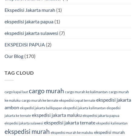
Cargo
Ekspedisi Jakarta murah
(1)
ekspedisi jakarta papua
(1)
ekspedisi jakarta sulawesi
(7)
EKSPEDISI PAPUA
(2)
Our Blog
(170)
TAG CLOUD
cargo murah
cargo murah ke kalimantan
cargo murah
cargo kapal laut
ekspedisi jakarta
ke maluku
cargo murah ke ternate
ekspedisi cepat ternate
ambon
ekspedisi jakarta balikpapan
ekspedisi jakarta kalimantan
ekspedisi
ekspedisi jakarta maluku
ekspedisi jakarta papua
jakarta ke ternate
ekspedisi jakarta ternate
ekspedisi jakarta sulawesi
ekspedisi kalimantan
ekspedisi murah
ekspedisi murah
ekspedisi murah ke maluku