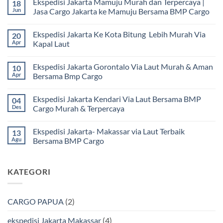
Ekspedisi Jakarta Mamuju Murah dan Terpercaya |
18
Jun
Jasa Cargo Jakarta ke Mamuju Bersama BMP Cargo
Tak
ada
Ekspedisi Jakarta Ke Kota Bitung Lebih Murah Via
20
komentar
pada
Apr
Kapal Laut
Ekspedisi
Jakarta
Tak
Mamuju
ada
Ekspedisi Jakarta Gorontalo Via Laut Murah & Aman
10
Murah
komentar
dan
pada
Apr
Bersama Bmp Cargo
Terpercaya
Ekspedisi
|
Jakarta
Tak
Jasa
Ke
ada
Ekspedisi Jakarta Kendari Via Laut Bersama BMP
04
Cargo
Kota
komentar
Jakarta
Bitung
pada
Des
Cargo Murah & Terpercaya
ke
Lebih
Ekspedisi
Mamuju
Murah
Jakarta
Tak
Bersama
Via
Gorontalo
ada
Ekspedisi Jakarta- Makassar via Laut Terbaik
13
BMP
Kapal
Via
komentar
Cargo
Laut
Laut
pada
Agu
Bersama BMP Cargo
Murah
Ekspedisi
&
Jakarta
Tak
Aman
Kendari
ada
Bersama
Via
komentar
KATEGORI
Bmp
Laut
pada
Cargo
Bersama
Ekspedisi
BMP
Jakarta-
Cargo
Makassar
Murah
via
CARGO PAPUA
(2)
&
Laut
Terpercaya
Terbaik
Bersama
ekspedisi Jakarta Makassar
(4)
BMP