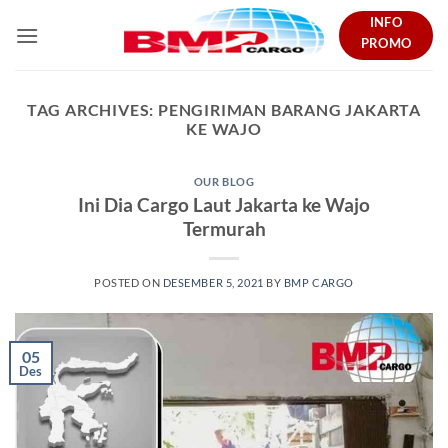
Skip
INFO
to
PROMO
content
TAG ARCHIVES:
PENGIRIMAN BARANG JAKARTA
KE WAJO
OUR BLOG
Ini Dia Cargo Laut Jakarta ke Wajo
Termurah
POSTED ON
DESEMBER 5, 2021
BY
BMP CARGO
05
Des