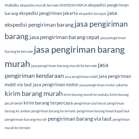
maluku
ekspedisi pengiriman
ekspedisi murah ternate
EKSPEDISI PAPUA
jasa
ekspedisi pengiriman jakarta
barang
ekspedisi tercepat
jasa pengiriman
ekspedisi pengiriman barang
barang
jasa pengiriman barang cepat
jasa pengiriman
jasa pengiriman barang
barang ke ternate
murah
jasa
jasa pengiriman barang murah ke ternate
pengiriman kendaraan
jasa pengiriman
jasa pengiriman mobil
mobil via laut
jasa pengiriman motor
jasa pengiriman motor jakarta
kirim barang murah
kirim barang murah ke maluku
kirim barang
kirim barang terpercaya
pecah belah
pengiriman alat berat
pengiriman
barang ke ambon
pengiriman barang ke ternate
pengiriman barang lewat kapal laut
pengiriman barang via laut
pengiriman barang murah
pengiriman
murah ke ternate