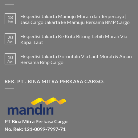
Ekspedisi Jakarta Mamuju Murah dan Terpercaya |
18
Jun
Jasa Cargo Jakarta ke Mamuju Bersama BMP Cargo
Tak
ada
Ekspedisi Jakarta Ke Kota Bitung Lebih Murah Via
20
komentar
pada
Apr
Kapal Laut
Ekspedisi
Jakarta
Tak
Mamuju
ada
Ekspedisi Jakarta Gorontalo Via Laut Murah & Aman
10
Murah
komentar
dan
pada
Apr
Bersama Bmp Cargo
Terpercaya
Ekspedisi
|
Jakarta
Tak
Jasa
Ke
ada
Cargo
Kota
komentar
REK. PT . BINA MITRA PERKASA CARGO:
Jakarta
Bitung
pada
ke
Lebih
Ekspedisi
Mamuju
Murah
Jakarta
Bersama
Via
Gorontalo
BMP
Kapal
Via
Cargo
Laut
Laut
Murah
&
Aman
Bersama
Bmp
PT Bina Mitra Perkasa Cargo
Cargo
No. Rek: 121-0099-7997-71