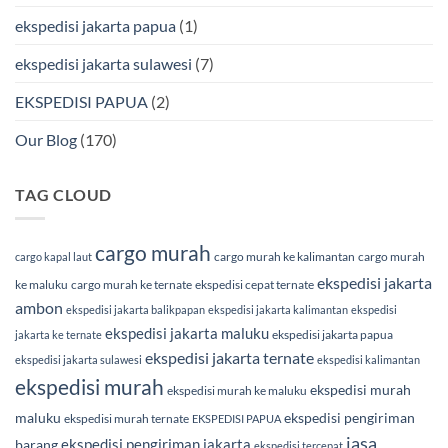
ekspedisi jakarta papua
(1)
ekspedisi jakarta sulawesi
(7)
EKSPEDISI PAPUA
(2)
Our Blog
(170)
TAG CLOUD
cargo murah
cargo murah ke kalimantan
cargo murah
cargo kapal laut
ekspedisi jakarta
ke maluku
cargo murah ke ternate
ekspedisi cepat ternate
ambon
ekspedisi jakarta balikpapan
ekspedisi jakarta kalimantan
ekspedisi
ekspedisi jakarta maluku
ekspedisi jakarta papua
jakarta ke ternate
ekspedisi jakarta ternate
ekspedisi jakarta sulawesi
ekspedisi kalimantan
ekspedisi murah
ekspedisi murah
ekspedisi murah ke maluku
maluku
ekspedisi pengiriman
ekspedisi murah ternate
EKSPEDISI PAPUA
jasa
ekspedisi pengiriman jakarta
barang
ekspedisi tercepat