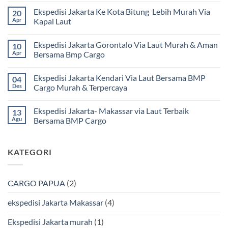
ada
Ekspedisi Jakarta Ke Kota Bitung Lebih Murah Via
20
komentar
pada
Apr
Kapal Laut
Ekspedisi
Jakarta
Tak
Mamuju
ada
Ekspedisi Jakarta Gorontalo Via Laut Murah & Aman
10
Murah
komentar
dan
pada
Apr
Bersama Bmp Cargo
Terpercaya
Ekspedisi
|
Jakarta
Tak
Jasa
Ke
ada
Ekspedisi Jakarta Kendari Via Laut Bersama BMP
04
Cargo
Kota
komentar
Jakarta
Bitung
pada
Des
Cargo Murah & Terpercaya
ke
Lebih
Ekspedisi
Mamuju
Murah
Jakarta
Tak
Bersama
Via
Gorontalo
ada
Ekspedisi Jakarta- Makassar via Laut Terbaik
13
BMP
Kapal
Via
komentar
Cargo
Laut
Laut
pada
Agu
Bersama BMP Cargo
Murah
Ekspedisi
&
Jakarta
Tak
Aman
Kendari
ada
Bersama
Via
komentar
KATEGORI
Bmp
Laut
pada
Cargo
Bersama
Ekspedisi
BMP
Jakarta-
Cargo
Makassar
Murah
via
CARGO PAPUA
(2)
&
Laut
Terpercaya
Terbaik
Bersama
ekspedisi Jakarta Makassar
(4)
BMP
Cargo
Ekspedisi Jakarta murah
(1)