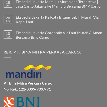
Ekspedisi Jakarta Mamuju Murah dan Terpercaya |
18
Jun
Jasa Cargo Jakarta ke Mamuju Bersama BMP Cargo
Tak
ada
Ekspedisi Jakarta Ke Kota Bitung Lebih Murah Via
20
komentar
pada
Apr
Kapal Laut
Ekspedisi
Jakarta
Tak
Mamuju
ada
Ekspedisi Jakarta Gorontalo Via Laut Murah & Aman
10
Murah
komentar
dan
pada
Apr
Bersama Bmp Cargo
Terpercaya
Ekspedisi
|
Jakarta
Tak
Jasa
Ke
ada
Cargo
Kota
komentar
REK. PT . BINA MITRA PERKASA CARGO:
Jakarta
Bitung
pada
ke
Lebih
Ekspedisi
Mamuju
Murah
Jakarta
Bersama
Via
Gorontalo
BMP
Kapal
Via
Cargo
Laut
Laut
Murah
&
Aman
Bersama
Bmp
PT Bina Mitra Perkasa Cargo
Cargo
No. Rek: 121-0099-7997-71