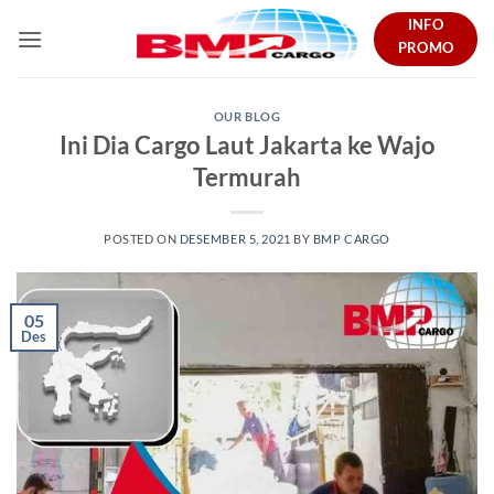
Skip
INFO
to
PROMO
content
OUR BLOG
Ini Dia Cargo Laut Jakarta ke Wajo
Termurah
POSTED ON
DESEMBER 5, 2021
BY
BMP CARGO
05
Des