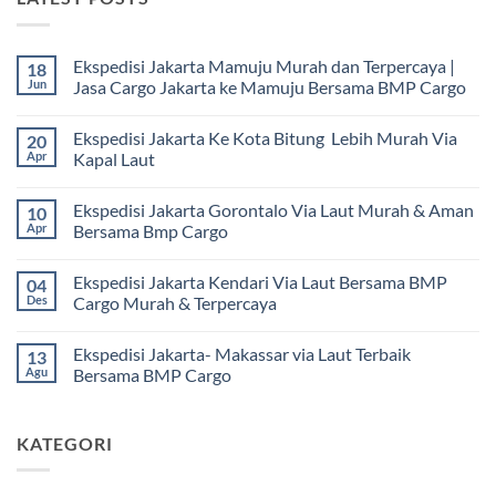
Ekspedisi Jakarta Mamuju Murah dan Terpercaya |
18
Jun
Jasa Cargo Jakarta ke Mamuju Bersama BMP Cargo
Tak
ada
Ekspedisi Jakarta Ke Kota Bitung Lebih Murah Via
20
komentar
pada
Apr
Kapal Laut
Ekspedisi
Jakarta
Tak
Mamuju
ada
Ekspedisi Jakarta Gorontalo Via Laut Murah & Aman
10
Murah
komentar
dan
pada
Apr
Bersama Bmp Cargo
Terpercaya
Ekspedisi
|
Jakarta
Tak
Jasa
Ke
ada
Ekspedisi Jakarta Kendari Via Laut Bersama BMP
04
Cargo
Kota
komentar
Jakarta
Bitung
pada
Des
Cargo Murah & Terpercaya
ke
Lebih
Ekspedisi
Mamuju
Murah
Jakarta
Tak
Bersama
Via
Gorontalo
ada
Ekspedisi Jakarta- Makassar via Laut Terbaik
13
BMP
Kapal
Via
komentar
Cargo
Laut
Laut
pada
Agu
Bersama BMP Cargo
Murah
Ekspedisi
&
Jakarta
Tak
Aman
Kendari
ada
Bersama
Via
komentar
KATEGORI
Bmp
Laut
pada
Cargo
Bersama
Ekspedisi
BMP
Jakarta-
Cargo
Makassar