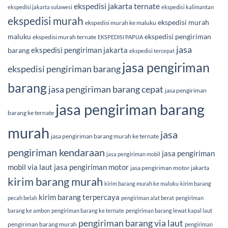
ekspedisi jakarta ternate
ekspedisi jakarta sulawesi
ekspedisi kalimantan
ekspedisi murah
ekspedisi murah
ekspedisi murah ke maluku
maluku
ekspedisi pengiriman
ekspedisi murah ternate
EKSPEDISI PAPUA
jasa
ekspedisi pengiriman jakarta
barang
ekspedisi tercepat
jasa pengiriman
ekspedisi pengiriman barang
barang
jasa pengiriman barang cepat
jasa pengiriman
jasa pengiriman barang
barang ke ternate
murah
jasa
jasa pengiriman barang murah ke ternate
pengiriman kendaraan
jasa pengiriman
jasa pengiriman mobil
mobil via laut
jasa pengiriman motor
jasa pengiriman motor jakarta
kirim barang murah
kirim barang murah ke maluku
kirim barang
kirim barang terpercaya
pecah belah
pengiriman alat berat
pengiriman
barang ke ambon
pengiriman barang ke ternate
pengiriman barang lewat kapal laut
pengiriman barang via laut
pengiriman barang murah
pengiriman