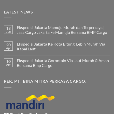
LATEST NEWS
Ekspedisi Jakarta Mamuju Murah dan Terpercaya |
18
Jun
Jasa Cargo Jakarta ke Mamuju Bersama BMP Cargo
Tak
ada
Ekspedisi Jakarta Ke Kota Bitung Lebih Murah Via
20
komentar
pada
Apr
Kapal Laut
Ekspedisi
Jakarta
Tak
Mamuju
ada
Ekspedisi Jakarta Gorontalo Via Laut Murah & Aman
10
Murah
komentar
dan
pada
Apr
Bersama Bmp Cargo
Terpercaya
Ekspedisi
|
Jakarta
Tak
Jasa
Ke
ada
Cargo
Kota
komentar
REK. PT . BINA MITRA PERKASA CARGO:
Jakarta
Bitung
pada
ke
Lebih
Ekspedisi
Mamuju
Murah
Jakarta
Bersama
Via
Gorontalo
BMP
Kapal
Via
Cargo
Laut
Laut
Murah
&
Aman
Bersama
Bmp