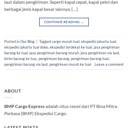
laut dalam pengiriman. Seperti kapal cepat, kapal pelni dan
berbagai jenis kapal besar lainnya. […]
CONTINUE READING
→
Posted in
Our Blog
|
Tagged
cargo murah tual
,
ekspedisi jakarta tual
,
ekspedisi jakarta tual dobo
,
ekspedisi terdekat ke tual
,
jasa pengiriman
barang ke tual
,
jasa pengiriman barang murah
,
jasa pengiriman via laut
,
kirim barang ke tua;
,
pengiriman barang
,
pengiriman barang tual
,
pengiriman barang via laut
,
pengiriman murah ke tual
Leave a comment
ABOUT
BMP Cargo Express
adalah situs resmi dari PT Bina Mitra
Perkasa (BMP) Ekspedisi Cargo.
LATEST POSTS