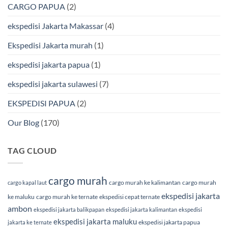
Murah
via
CARGO PAPUA
(2)
&
Laut
Terpercaya
Terbaik
Bersama
ekspedisi Jakarta Makassar
(4)
BMP
Cargo
Ekspedisi Jakarta murah
(1)
ekspedisi jakarta papua
(1)
ekspedisi jakarta sulawesi
(7)
EKSPEDISI PAPUA
(2)
Our Blog
(170)
TAG CLOUD
cargo murah
cargo murah ke kalimantan
cargo murah
cargo kapal laut
ekspedisi jakarta
ke maluku
cargo murah ke ternate
ekspedisi cepat ternate
ambon
ekspedisi jakarta balikpapan
ekspedisi jakarta kalimantan
ekspedisi
ekspedisi jakarta maluku
ekspedisi jakarta papua
jakarta ke ternate