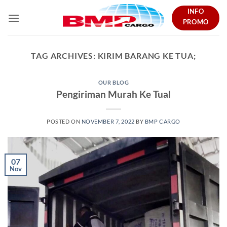
Skip
INFO
to
PROMO
content
TAG ARCHIVES:
KIRIM BARANG KE TUA;
OUR BLOG
Pengiriman Murah Ke Tual
POSTED ON
NOVEMBER 7, 2022
BY
BMP CARGO
07
Nov