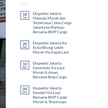
Ekspedisi Jakarta
18
Jun
Mamuju Murah dan
Terpercaya | Jasa Cargo
Jakarta ke Mamuju
Bersama BMP Cargo
Tak
ada
Ekspedisi Jakarta Ke
20
komentar
pada
Apr
Kota Bitung Lebih
Ekspedisi
Murah Via Kapal Laut
Jakarta
Mamuju
Tak
Murah
ada
dan
Ekspedisi Jakarta
10
komentar
Terpercaya
pada
Apr
Gorontalo Via Laut
|
Ekspedisi
Jasa
Murah & Aman
Jakarta
Cargo
Ke
Bersama Bmp Cargo
Jakarta
Kota
ke
Bitung
Tak
Mamuju
Lebih
ada
Bersama
Ekspedisi Jakarta
04
Murah
komentar
BMP
pada
Via
Des
Kendari Via Laut
Cargo
Ekspedisi
Kapal
Bersama BMP Cargo
Jakarta
Laut
Gorontalo
Murah & Terpercaya
Via
Laut
Tak