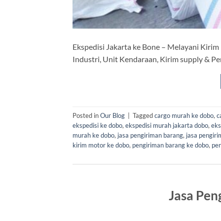
Ekspedisi Jakarta ke Bone – Melayani Kirim
Industri, Unit Kendaraan, Kirim supply & P
Posted in
Our Blog
|
Tagged
cargo murah ke dobo
,
c
ekspedisi ke dobo
,
ekspedisi murah jakarta dobo
,
eks
murah ke dobo
,
jasa pengiriman barang
,
jasa pengir
kirim motor ke dobo
,
pengiriman barang ke dobo
,
pen
Jasa Pen