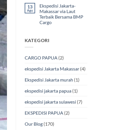
Murah
ada
Ekspedisi Jakarta-
13
&
komentar
pada
Aman
Agu
Makassar via Laut
Ekspedisi
Bersama
Terbaik Bersama BMP
Jakarta
Bmp
Kendari
Cargo
Cargo
Via
Laut
Tak
Bersama
ada
BMP
komentar
KATEGORI
pada
Cargo
Ekspedisi
Murah
Jakarta-
&
Makassar
Terpercaya
via
CARGO PAPUA
(2)
Laut
Terbaik
Bersama
ekspedisi Jakarta Makassar
(4)
BMP
Cargo
Ekspedisi Jakarta murah
(1)
ekspedisi jakarta papua
(1)
ekspedisi jakarta sulawesi
(7)
EKSPEDISI PAPUA
(2)
Our Blog
(170)