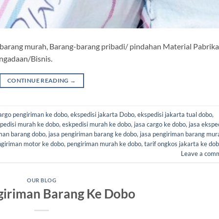
 barang murah, Barang-barang pribadi/ pindahan Material Pabrika
engadaan/Bisnis.
CONTINUE READING
→
argo pengiriman ke dobo
,
ekspedisi jakarta Dobo
,
ekspedisi jakarta tual dobo
,
pedisi murah ke dobo
,
eskpedisi murah ke dobo
,
jasa cargo ke dobo
,
jasa ekspe
iman barang dobo
,
jasa pengiriman barang ke dobo
,
jasa pengiriman barang mur
giriman motor ke dobo
,
pengiriman murah ke dobo
,
tarif ongkos jakarta ke do
Leave a com
OUR BLOG
giriman Barang Ke Dobo