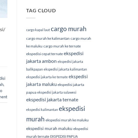
TAG CLOUD
cargo murah
si/
cargo kapal laut
cargo murah ke kalimantan
cargo murah
ke maluku
cargo murah ke ternate
ekspedisi
ekspedisi cepat ternate
jakarta ambon
ekspedisi jakarta
balikpapan
ekspedisi jakarta kalimantan
ekspedisi
ekspedisi jakarta ke ternate
disi
jakarta maluku
ah
,
ekspedisi jakarta
bo
papua
ekspedisi jakarta sulawesi
ment
ekspedisi jakarta ternate
ekspedisi
ekspedisi kalimantan
murah
ekspedisi murah ke maluku
ekspedisi murah maluku
ekspedisi
murah ternate
EKSPEDISI PAPUA