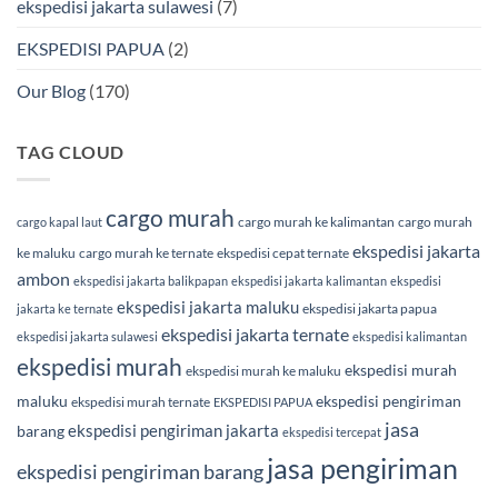
ekspedisi jakarta sulawesi
(7)
EKSPEDISI PAPUA
(2)
Our Blog
(170)
TAG CLOUD
cargo murah
cargo murah ke kalimantan
cargo murah
cargo kapal laut
ekspedisi jakarta
ke maluku
cargo murah ke ternate
ekspedisi cepat ternate
ambon
ekspedisi jakarta balikpapan
ekspedisi jakarta kalimantan
ekspedisi
ekspedisi jakarta maluku
ekspedisi jakarta papua
jakarta ke ternate
ekspedisi jakarta ternate
ekspedisi jakarta sulawesi
ekspedisi kalimantan
ekspedisi murah
ekspedisi murah
ekspedisi murah ke maluku
maluku
ekspedisi pengiriman
ekspedisi murah ternate
EKSPEDISI PAPUA
jasa
ekspedisi pengiriman jakarta
barang
ekspedisi tercepat
jasa pengiriman
ekspedisi pengiriman barang