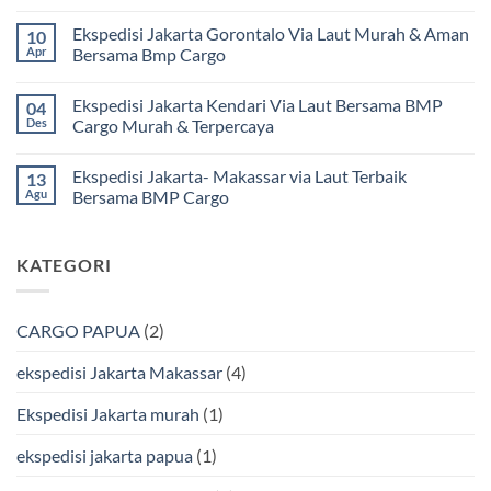
Jakarta
Tak
Mamuju
ada
Ekspedisi Jakarta Gorontalo Via Laut Murah & Aman
10
Murah
komentar
dan
pada
Apr
Bersama Bmp Cargo
Terpercaya
Ekspedisi
|
Jakarta
Tak
Jasa
Ke
ada
Ekspedisi Jakarta Kendari Via Laut Bersama BMP
04
Cargo
Kota
komentar
Jakarta
Bitung
pada
Des
Cargo Murah & Terpercaya
ke
Lebih
Ekspedisi
Mamuju
Murah
Jakarta
Tak
Bersama
Via
Gorontalo
ada
Ekspedisi Jakarta- Makassar via Laut Terbaik
13
BMP
Kapal
Via
komentar
Cargo
Laut
Laut
pada
Agu
Bersama BMP Cargo
Murah
Ekspedisi
&
Jakarta
Tak
Aman
Kendari
ada
Bersama
Via
komentar
KATEGORI
Bmp
Laut
pada
Cargo
Bersama
Ekspedisi
BMP
Jakarta-
Cargo
Makassar
Murah
via
CARGO PAPUA
(2)
&
Laut
Terpercaya
Terbaik
Bersama
ekspedisi Jakarta Makassar
(4)
BMP
Cargo
Ekspedisi Jakarta murah
(1)
ekspedisi jakarta papua
(1)