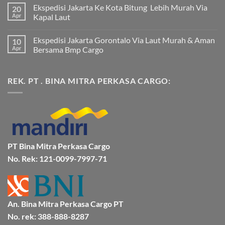
ada
Ekspedisi Jakarta Ke Kota Bitung Lebih Murah Via
20
komentar
pada
Apr
Kapal Laut
Ekspedisi
Jakarta
Tak
Mamuju
ada
Ekspedisi Jakarta Gorontalo Via Laut Murah & Aman
10
Murah
komentar
dan
pada
Apr
Bersama Bmp Cargo
Terpercaya
Ekspedisi
|
Jakarta
Tak
Jasa
Ke
ada
Cargo
Kota
komentar
REK. PT . BINA MITRA PERKASA CARGO:
Jakarta
Bitung
pada
ke
Lebih
Ekspedisi
Mamuju
Murah
Jakarta
Bersama
Via
Gorontalo
BMP
Kapal
Via
Cargo
Laut
Laut
Murah
&
Aman
Bersama
Bmp
PT Bina Mitra Perkasa Cargo
Cargo
No. Rek: 121-0099-7997-71
An. Bina Mitra Perkasa Cargo PT
No. rek: 388-888-8287