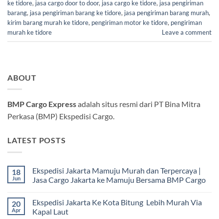
ke tidore
,
jasa cargo door to door
,
jasa cargo ke tidore
,
jasa pengiriman
barang
,
jasa pengiriman barang ke tidore
,
jasa pengiriman barang murah
,
kirim barang murah ke tidore
,
pengiriman motor ke tidore
,
pengiriman
murah ke tidore
Leave a comment
ABOUT
BMP Cargo Express
adalah situs resmi dari PT Bina Mitra
Perkasa (BMP) Ekspedisi Cargo.
LATEST POSTS
Ekspedisi Jakarta Mamuju Murah dan Terpercaya |
18
Jun
Jasa Cargo Jakarta ke Mamuju Bersama BMP Cargo
Tak
ada
Ekspedisi Jakarta Ke Kota Bitung Lebih Murah Via
20
komentar
pada
Apr
Kapal Laut
Ekspedisi