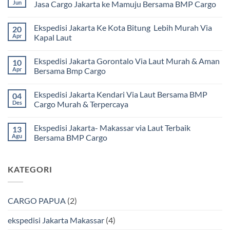
Jun
Jasa Cargo Jakarta ke Mamuju Bersama BMP Cargo
Tak
ada
Ekspedisi Jakarta Ke Kota Bitung Lebih Murah Via
20
komentar
pada
Apr
Kapal Laut
Ekspedisi
Jakarta
Tak
Mamuju
ada
Ekspedisi Jakarta Gorontalo Via Laut Murah & Aman
10
Murah
komentar
dan
pada
Apr
Bersama Bmp Cargo
Terpercaya
Ekspedisi
|
Jakarta
Tak
Jasa
Ke
ada
Ekspedisi Jakarta Kendari Via Laut Bersama BMP
04
Cargo
Kota
komentar
Jakarta
Bitung
pada
Des
Cargo Murah & Terpercaya
ke
Lebih
Ekspedisi
Mamuju
Murah
Jakarta
Tak
Bersama
Via
Gorontalo
ada
Ekspedisi Jakarta- Makassar via Laut Terbaik
13
BMP
Kapal
Via
komentar
Cargo
Laut
Laut
pada
Agu
Bersama BMP Cargo
Murah
Ekspedisi
&
Jakarta
Tak
Aman
Kendari
ada
Bersama
Via
komentar
KATEGORI
Bmp
Laut
pada
Cargo
Bersama
Ekspedisi
BMP
Jakarta-
Cargo
Makassar
Murah
via
CARGO PAPUA
(2)
&
Laut
Terpercaya
Terbaik
Bersama
ekspedisi Jakarta Makassar
(4)
BMP
Cargo