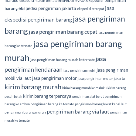
maluku
ekspedisi pengiriman
ekspedisi murah ternate
EKSPEDISI PAPUA
jasa
ekspedisi pengiriman jakarta
barang
ekspedisi tercepat
jasa pengiriman
ekspedisi pengiriman barang
barang
jasa pengiriman barang cepat
jasa pengiriman
jasa pengiriman barang
barang ke ternate
murah
jasa
jasa pengiriman barang murah ke ternate
pengiriman kendaraan
jasa pengiriman
jasa pengiriman mobil
mobil via laut
jasa pengiriman motor
jasa pengiriman motor jakarta
kirim barang murah
kirim barang murah ke maluku
kirim barang
kirim barang terpercaya
pecah belah
pengiriman alat berat
pengiriman
barang ke ambon
pengiriman barang ke ternate
pengiriman barang lewat kapal laut
pengiriman barang via laut
pengiriman barang murah
pengiriman
murah ke ternate