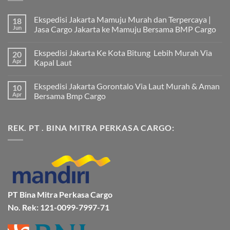
Ekspedisi Jakarta Mamuju Murah dan Terpercaya |
18
Jun
Jasa Cargo Jakarta ke Mamuju Bersama BMP Cargo
Tak
ada
Ekspedisi Jakarta Ke Kota Bitung Lebih Murah Via
20
komentar
pada
Apr
Kapal Laut
Ekspedisi
Jakarta
Tak
Mamuju
ada
Ekspedisi Jakarta Gorontalo Via Laut Murah & Aman
10
Murah
komentar
dan
pada
Apr
Bersama Bmp Cargo
Terpercaya
Ekspedisi
|
Jakarta
Tak
Jasa
Ke
ada
Cargo
Kota
komentar
REK. PT . BINA MITRA PERKASA CARGO:
Jakarta
Bitung
pada
ke
Lebih
Ekspedisi
Mamuju
Murah
Jakarta
Bersama
Via
Gorontalo
BMP
Kapal
Via
Cargo
Laut
Laut
Murah
&
Aman
Bersama
Bmp
PT Bina Mitra Perkasa Cargo
Cargo
No. Rek: 121-0099-7997-71