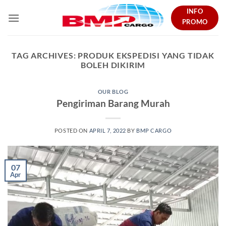
Skip
INFO
to
PROMO
content
TAG ARCHIVES:
PRODUK EKSPEDISI YANG TIDAK
BOLEH DIKIRIM
OUR BLOG
Pengiriman Barang Murah
POSTED ON
APRIL 7, 2022
BY
BMP CARGO
07
Apr