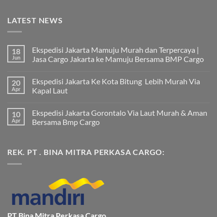
LATEST NEWS
Ekspedisi Jakarta Mamuju Murah dan Terpercaya |
18
Jun
Jasa Cargo Jakarta ke Mamuju Bersama BMP Cargo
Tak
ada
Ekspedisi Jakarta Ke Kota Bitung Lebih Murah Via
20
komentar
pada
Apr
Kapal Laut
Ekspedisi
Jakarta
Tak
Mamuju
ada
Ekspedisi Jakarta Gorontalo Via Laut Murah & Aman
10
Murah
komentar
dan
pada
Apr
Bersama Bmp Cargo
Terpercaya
Ekspedisi
|
Jakarta
Tak
Jasa
Ke
ada
Cargo
Kota
komentar
REK. PT . BINA MITRA PERKASA CARGO:
Jakarta
Bitung
pada
ke
Lebih
Ekspedisi
Mamuju
Murah
Jakarta
Bersama
Via
Gorontalo
BMP
Kapal
Via
Cargo
Laut
Laut
Murah
&
Aman
Bersama
Bmp
PT Bina Mitra Perkasa Cargo