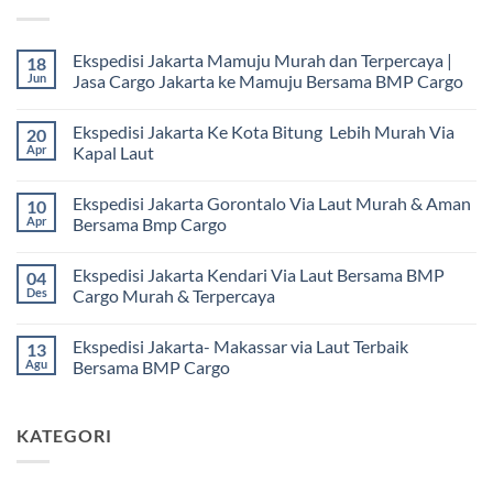
Ekspedisi Jakarta Mamuju Murah dan Terpercaya |
18
Jun
Jasa Cargo Jakarta ke Mamuju Bersama BMP Cargo
Tak
ada
Ekspedisi Jakarta Ke Kota Bitung Lebih Murah Via
20
komentar
pada
Apr
Kapal Laut
Ekspedisi
Jakarta
Tak
Mamuju
ada
Ekspedisi Jakarta Gorontalo Via Laut Murah & Aman
10
Murah
komentar
dan
pada
Apr
Bersama Bmp Cargo
Terpercaya
Ekspedisi
|
Jakarta
Tak
Jasa
Ke
ada
Ekspedisi Jakarta Kendari Via Laut Bersama BMP
04
Cargo
Kota
komentar
Jakarta
Bitung
pada
Des
Cargo Murah & Terpercaya
ke
Lebih
Ekspedisi
Mamuju
Murah
Jakarta
Tak
Bersama
Via
Gorontalo
ada
Ekspedisi Jakarta- Makassar via Laut Terbaik
13
BMP
Kapal
Via
komentar
Cargo
Laut
Laut
pada
Agu
Bersama BMP Cargo
Murah
Ekspedisi
&
Jakarta
Tak
Aman
Kendari
ada
Bersama
Via
komentar
KATEGORI
Bmp
Laut
pada
Cargo
Bersama
Ekspedisi
BMP
Jakarta-
Cargo
Makassar
Murah
via