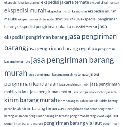
ekspedisi jakarta ternate
ekspedisi jakarta sulawesi
ekspedisi kalimantan
ekspedisi murah
ekspedisi murah
ekspedisi murah ke maluku
maluku
ekspedisi pengiriman
ekspedisi murah ternate
EKSPEDISI PAPUA
jasa
ekspedisi pengiriman jakarta
barang
ekspedisi tercepat
jasa pengiriman
ekspedisi pengiriman barang
barang
jasa pengiriman barang cepat
jasa pengiriman
jasa pengiriman barang
barang ke ternate
murah
jasa
jasa pengiriman barang murah ke ternate
pengiriman kendaraan
jasa pengiriman
jasa pengiriman mobil
mobil via laut
jasa pengiriman motor
jasa pengiriman motor jakarta
kirim barang murah
kirim barang murah ke maluku
kirim barang
kirim barang terpercaya
pecah belah
pengiriman alat berat
pengiriman
barang ke ambon
pengiriman barang ke ternate
pengiriman barang lewat kapal laut
pengiriman barang via laut
pengiriman barang murah
pengiriman