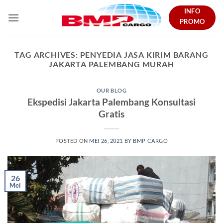
Skip
INFO
to
PROMO
content
TAG ARCHIVES:
PENYEDIA JASA KIRIM BARANG
JAKARTA PALEMBANG MURAH
OUR BLOG
Ekspedisi Jakarta Palembang Konsultasi
Gratis
POSTED ON
MEI 26, 2021
BY
BMP CARGO
26
Mei