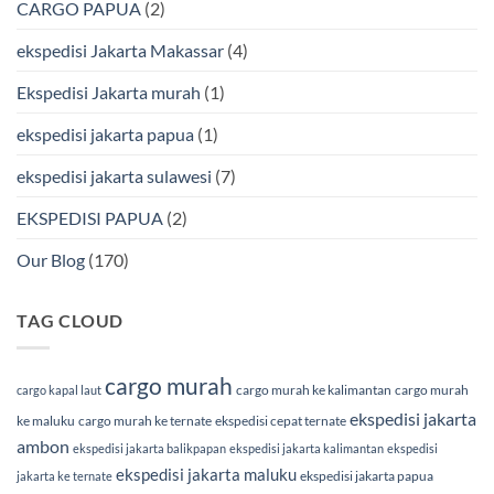
CARGO PAPUA
(2)
&
Laut
Terpercaya
Terbaik
Bersama
ekspedisi Jakarta Makassar
(4)
BMP
Cargo
Ekspedisi Jakarta murah
(1)
ekspedisi jakarta papua
(1)
ekspedisi jakarta sulawesi
(7)
EKSPEDISI PAPUA
(2)
Our Blog
(170)
TAG CLOUD
cargo murah
cargo murah ke kalimantan
cargo murah
cargo kapal laut
ekspedisi jakarta
ke maluku
cargo murah ke ternate
ekspedisi cepat ternate
ambon
ekspedisi jakarta balikpapan
ekspedisi jakarta kalimantan
ekspedisi
ekspedisi jakarta maluku
ekspedisi jakarta papua
jakarta ke ternate