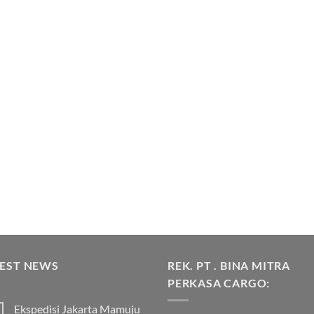
TEST NEWS
REK. PT . BINA MITRA
PERKASA CARGO:
Ekspedisi Jakarta Mamuju