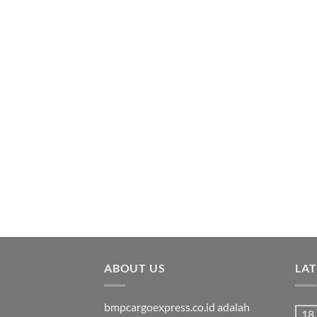
ABOUT US
LA
bmpcargoexpress.co.id adalah
18