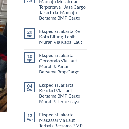
Jun
Mamuju Murah dan
Terpercaya | Jasa Cargo
Jakarta ke Mamuju
Bersama BMP Cargo
Tak
ada
Ekspedisi Jakarta Ke
20
komentar
pada
Apr
Kota Bitung Lebih
Ekspedisi
Murah Via Kapal Laut
Jakarta
Mamuju
Tak
Murah
ada
dan
Ekspedisi Jakarta
10
komentar
Terpercaya
pada
Apr
Gorontalo Via Laut
|
Ekspedisi
Jasa
Murah & Aman
Jakarta
Cargo
Ke
Bersama Bmp Cargo
Jakarta
Kota
ke
Bitung
Tak
Mamuju
Lebih
ada
Bersama
Ekspedisi Jakarta
04
Murah
komentar
BMP
pada
Via
Des
Kendari Via Laut
Cargo
Ekspedisi
Kapal
Bersama BMP Cargo
Jakarta
Laut
Gorontalo
Murah & Terpercaya
Via
Laut
Tak
Murah
ada
Ekspedisi Jakarta-
13
&
komentar
pada
Aman
Agu
Makassar via Laut
Ekspedisi
Bersama
Terbaik Bersama BMP
Jakarta
Bmp