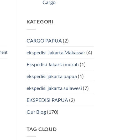
Kendari
Cargo
Cargo
Via
Laut
Tak
Bersama
ada
BMP
komentar
KATEGORI
pada
Cargo
Ekspedisi
Murah
Jakarta-
&
Makassar
Terpercaya
via
CARGO PAPUA
(2)
Laut
Terbaik
Bersama
ekspedisi Jakarta Makassar
(4)
ment
BMP
Cargo
Ekspedisi Jakarta murah
(1)
ekspedisi jakarta papua
(1)
ekspedisi jakarta sulawesi
(7)
EKSPEDISI PAPUA
(2)
Our Blog
(170)
TAG CLOUD