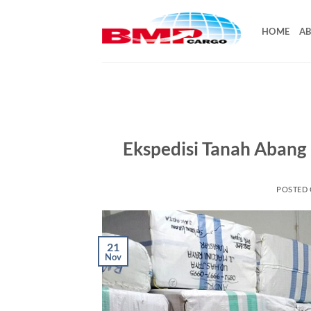
Skip
to
HOME
AB
content
Ekspedisi Tanah Abang 
POSTED
21
Nov