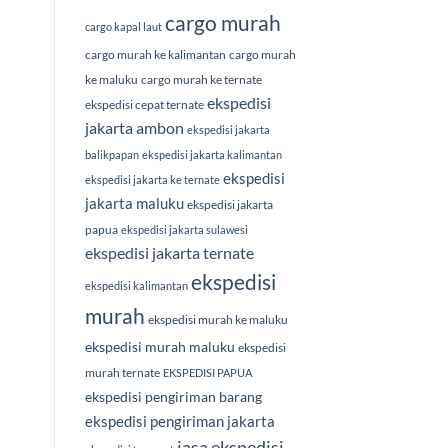
cargo murah
cargo kapal laut
cargo murah ke kalimantan
cargo murah
ke maluku
cargo murah ke ternate
ekspedisi
ekspedisi cepat ternate
jakarta ambon
ekspedisi jakarta
balikpapan
ekspedisi jakarta kalimantan
ekspedisi
ekspedisi jakarta ke ternate
jakarta maluku
ekspedisi jakarta
papua
ekspedisi jakarta sulawesi
ekspedisi jakarta ternate
ekspedisi
ekspedisi kalimantan
murah
ekspedisi murah ke maluku
ekspedisi murah maluku
ekspedisi
murah ternate
EKSPEDISI PAPUA
ekspedisi pengiriman barang
ekspedisi pengiriman jakarta
jasa ekspedisi