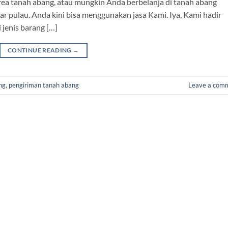
area tanah abang, atau mungkin Anda berbelanja di tanah abang
ar pulau. Anda kini bisa menggunakan jasa Kami. Iya, Kami hadir
jenis barang […]
CONTINUE READING
→
ng
,
pengiriman tanah abang
Leave a com