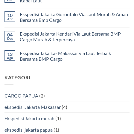
Kapal Laut
Ekspedisi
Jakarta
Tak
Mamuju
ada
Ekspedisi Jakarta Gorontalo Via Laut Murah & Aman
10
Murah
komentar
dan
pada
Apr
Bersama Bmp Cargo
Terpercaya
Ekspedisi
|
Jakarta
Tak
Jasa
Ke
ada
Ekspedisi Jakarta Kendari Via Laut Bersama BMP
04
Cargo
Kota
komentar
Jakarta
Bitung
pada
Des
Cargo Murah & Terpercaya
ke
Lebih
Ekspedisi
Mamuju
Murah
Jakarta
Tak
Bersama
Via
Gorontalo
ada
Ekspedisi Jakarta- Makassar via Laut Terbaik
13
BMP
Kapal
Via
komentar
Cargo
Laut
Laut
pada
Agu
Bersama BMP Cargo
Murah
Ekspedisi
&
Jakarta
Tak
Aman
Kendari
ada
Bersama
Via
komentar
KATEGORI
Bmp
Laut
pada
Cargo
Bersama
Ekspedisi
BMP
Jakarta-
Cargo
Makassar
Murah
via
CARGO PAPUA
(2)
&
Laut
Terpercaya
Terbaik
Bersama
ekspedisi Jakarta Makassar
(4)
BMP
Cargo
Ekspedisi Jakarta murah
(1)
ekspedisi jakarta papua
(1)