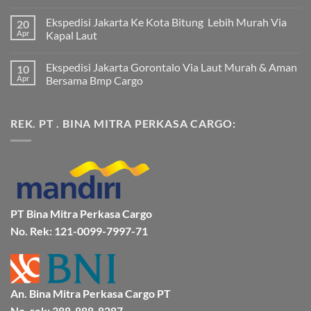
Tak
ada
Ekspedisi Jakarta Ke Kota Bitung Lebih Murah Via
20
komentar
pada
Apr
Kapal Laut
Ekspedisi
Jakarta
Tak
Mamuju
ada
Ekspedisi Jakarta Gorontalo Via Laut Murah & Aman
10
Murah
komentar
dan
pada
Apr
Bersama Bmp Cargo
Terpercaya
Ekspedisi
|
Jakarta
Tak
Jasa
Ke
ada
Cargo
Kota
komentar
REK. PT . BINA MITRA PERKASA CARGO:
Jakarta
Bitung
pada
ke
Lebih
Ekspedisi
Mamuju
Murah
Jakarta
Bersama
Via
Gorontalo
BMP
Kapal
Via
Cargo
Laut
Laut
Murah
&
Aman
Bersama
Bmp
PT Bina Mitra Perkasa Cargo
Cargo
No. Rek: 121-0099-7997-71
An. Bina Mitra Perkasa Cargo PT
No. rek: 388-888-8287