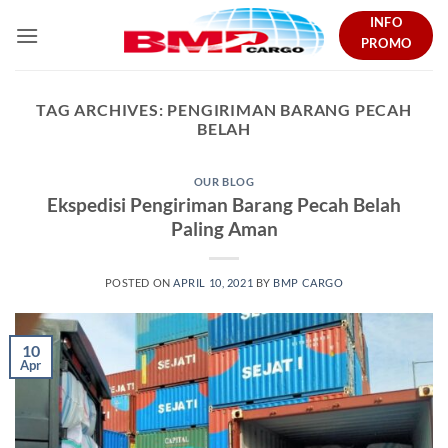
Skip
INFO
to
PROMO
content
TAG ARCHIVES:
PENGIRIMAN BARANG PECAH
BELAH
OUR BLOG
Ekspedisi Pengiriman Barang Pecah Belah
Paling Aman
POSTED ON
APRIL 10, 2021
BY
BMP CARGO
10
Apr