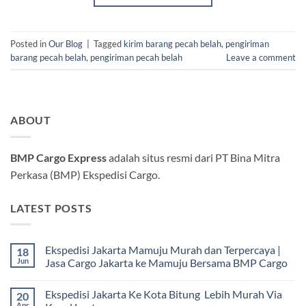
Posted in
Our Blog
|
Tagged
kirim barang pecah belah
,
pengiriman
barang pecah belah
,
pengiriman pecah belah
Leave a comment
ABOUT
BMP Cargo Express
adalah situs resmi dari PT Bina Mitra
Perkasa (BMP) Ekspedisi Cargo.
LATEST POSTS
Ekspedisi Jakarta Mamuju Murah dan Terpercaya |
18
Jun
Jasa Cargo Jakarta ke Mamuju Bersama BMP Cargo
Tak
ada
Ekspedisi Jakarta Ke Kota Bitung Lebih Murah Via
20
komentar
pada
Apr