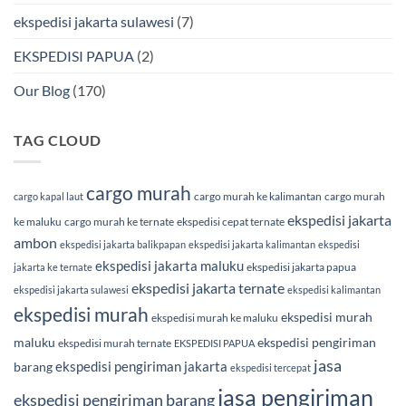
ekspedisi jakarta sulawesi
(7)
EKSPEDISI PAPUA
(2)
Our Blog
(170)
TAG CLOUD
cargo murah
cargo murah ke kalimantan
cargo murah
cargo kapal laut
ekspedisi jakarta
ke maluku
cargo murah ke ternate
ekspedisi cepat ternate
ambon
ekspedisi jakarta balikpapan
ekspedisi jakarta kalimantan
ekspedisi
ekspedisi jakarta maluku
ekspedisi jakarta papua
jakarta ke ternate
ekspedisi jakarta ternate
ekspedisi jakarta sulawesi
ekspedisi kalimantan
ekspedisi murah
ekspedisi murah
ekspedisi murah ke maluku
maluku
ekspedisi pengiriman
ekspedisi murah ternate
EKSPEDISI PAPUA
jasa
ekspedisi pengiriman jakarta
barang
ekspedisi tercepat
jasa pengiriman
ekspedisi pengiriman barang