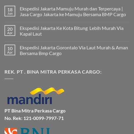
Ekspedisi Jakarta Mamuju Murah dan Terpercaya |
18
Jun
Jasa Cargo Jakarta ke Mamuju Bersama BMP Cargo
Tak
ada
Ekspedisi Jakarta Ke Kota Bitung Lebih Murah Via
20
komentar
pada
Apr
Kapal Laut
Ekspedisi
Jakarta
Tak
Mamuju
ada
Ekspedisi Jakarta Gorontalo Via Laut Murah & Aman
10
Murah
komentar
dan
pada
Apr
Bersama Bmp Cargo
Terpercaya
Ekspedisi
|
Jakarta
Tak
Jasa
Ke
ada
Cargo
Kota
komentar
REK. PT . BINA MITRA PERKASA CARGO:
Jakarta
Bitung
pada
ke
Lebih
Ekspedisi
Mamuju
Murah
Jakarta
Bersama
Via
Gorontalo
BMP
Kapal
Via
Cargo
Laut
Laut
Murah
&
Aman
Bersama
Bmp
PT Bina Mitra Perkasa Cargo
Cargo
No. Rek: 121-0099-7997-71