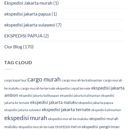
Ekspedisi Jakarta murah
(1)
ekspedisi jakarta papua
(1)
ekspedisi jakarta sulawesi
(7)
EKSPEDISI PAPUA
(2)
Our Blog
(170)
TAG CLOUD
cargo murah
cargo murah ke kalimantan
cargo murah
cargo kapal laut
ekspedisi jakarta
ke maluku
cargo murah ke ternate
ekspedisi cepat ternate
ambon
ekspedisi jakarta balikpapan
ekspedisi jakarta kalimantan
ekspedisi
ekspedisi jakarta maluku
ekspedisi jakarta papua
jakarta ke ternate
ekspedisi jakarta ternate
ekspedisi jakarta sulawesi
ekspedisi kalimantan
ekspedisi murah
ekspedisi murah
ekspedisi murah ke maluku
maluku
ekspedisi pengiriman
ekspedisi murah ternate
EKSPEDISI PAPUA