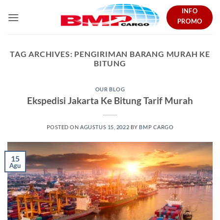
Skip
INFO
to
PROMO
content
TAG ARCHIVES:
PENGIRIMAN BARANG MURAH KE
BITUNG
OUR BLOG
Ekspedisi Jakarta Ke Bitung Tarif Murah
POSTED ON
AGUSTUS 15, 2022
BY
BMP CARGO
15
Agu