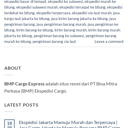
ekspedisi bayar di tempat
,
ekspedisi ke sulawesi
,
ekspedisi murah ke
bitung
,
ekspedisi sulawesi murah
,
ekspedisi tercepat ke bitung
,
ekspedisi
terdekat ke bitung
,
ekspedisi terpercaya
,
ekspedisi via laut murah
,
jasa
kargo laut jakarta ke bitung
,
jasa kirim barang jakarta ke bitung
,
jasa
pengiriman barang
,
jasa pengiriman barang murah
,
jasa pengiriman ke
bitung
,
kirim barang ke bitung
,
kirim barang murah
,
kirim barang murah
jakarta ke bitung
,
pengiriman barang ke sulawesi
,
pengiriman barang
murah ke bitung
,
pengiriman barang via laut
Leave a comment
ABOUT
BMP Cargo Express
adalah situs resmi dari PT Bina Mitra
Perkasa (BMP) Ekspedisi Cargo.
LATEST POSTS
Ekspedisi Jakarta Mamuju Murah dan Terpercaya |
18
Jun
Jasa Cargo Jakarta ke Mamuju Bersama BMP Cargo