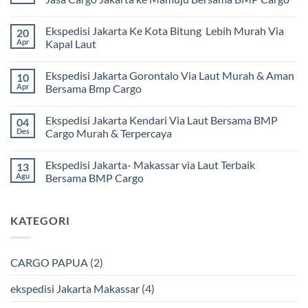
Tak
ada
Ekspedisi Jakarta Ke Kota Bitung Lebih Murah Via
20
komentar
pada
Apr
Kapal Laut
Ekspedisi
Jakarta
Tak
Mamuju
ada
Ekspedisi Jakarta Gorontalo Via Laut Murah & Aman
10
Murah
komentar
dan
pada
Apr
Bersama Bmp Cargo
Terpercaya
Ekspedisi
|
Jakarta
Tak
Jasa
Ke
ada
Ekspedisi Jakarta Kendari Via Laut Bersama BMP
04
Cargo
Kota
komentar
Jakarta
Bitung
pada
Des
Cargo Murah & Terpercaya
ke
Lebih
Ekspedisi
Mamuju
Murah
Jakarta
Tak
Bersama
Via
Gorontalo
ada
Ekspedisi Jakarta- Makassar via Laut Terbaik
13
BMP
Kapal
Via
komentar
Cargo
Laut
Laut
pada
Agu
Bersama BMP Cargo
Murah
Ekspedisi
&
Jakarta
Tak
Aman
Kendari
ada
Bersama
Via
komentar
KATEGORI
Bmp
Laut
pada
Cargo
Bersama
Ekspedisi
BMP
Jakarta-
Cargo
Makassar
Murah
via
CARGO PAPUA
(2)
&
Laut
Terpercaya
Terbaik
Bersama
ekspedisi Jakarta Makassar
(4)
BMP
Cargo