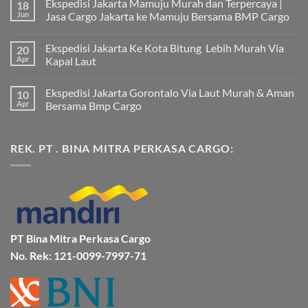
Ekspedisi Jakarta Mamuju Murah dan Terpercaya |
18
Jun
Jasa Cargo Jakarta ke Mamuju Bersama BMP Cargo
Tak
ada
Ekspedisi Jakarta Ke Kota Bitung Lebih Murah Via
20
komentar
pada
Apr
Kapal Laut
Ekspedisi
Jakarta
Tak
Mamuju
ada
Ekspedisi Jakarta Gorontalo Via Laut Murah & Aman
10
Murah
komentar
dan
pada
Apr
Bersama Bmp Cargo
Terpercaya
Ekspedisi
|
Jakarta
Tak
Jasa
Ke
ada
Cargo
Kota
komentar
REK. PT . BINA MITRA PERKASA CARGO:
Jakarta
Bitung
pada
ke
Lebih
Ekspedisi
Mamuju
Murah
Jakarta
Bersama
Via
Gorontalo
BMP
Kapal
Via
Cargo
Laut
Laut
Murah
&
Aman
Bersama
Bmp
PT Bina Mitra Perkasa Cargo
Cargo
No. Rek: 121-0099-7997-71