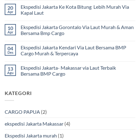
ada
Ekspedisi Jakarta Ke Kota Bitung Lebih Murah Via
20
komentar
pada
Apr
Kapal Laut
Ekspedisi
Jakarta
Tak
Mamuju
ada
Ekspedisi Jakarta Gorontalo Via Laut Murah & Aman
10
Murah
komentar
dan
pada
Apr
Bersama Bmp Cargo
Terpercaya
Ekspedisi
|
Jakarta
Tak
Jasa
Ke
ada
Ekspedisi Jakarta Kendari Via Laut Bersama BMP
04
Cargo
Kota
komentar
Jakarta
Bitung
pada
Des
Cargo Murah & Terpercaya
ke
Lebih
Ekspedisi
Mamuju
Murah
Jakarta
Tak
Bersama
Via
Gorontalo
ada
Ekspedisi Jakarta- Makassar via Laut Terbaik
13
BMP
Kapal
Via
komentar
Cargo
Laut
Laut
pada
Agu
Bersama BMP Cargo
Murah
Ekspedisi
&
Jakarta
Tak
Aman
Kendari
ada
Bersama
Via
komentar
KATEGORI
Bmp
Laut
pada
Cargo
Bersama
Ekspedisi
BMP
Jakarta-
Cargo
Makassar
Murah
via
CARGO PAPUA
(2)
&
Laut
Terpercaya
Terbaik
Bersama
ekspedisi Jakarta Makassar
(4)
BMP
Cargo
Ekspedisi Jakarta murah
(1)