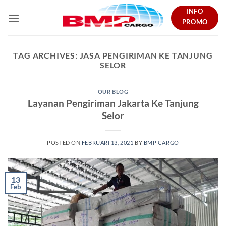
Skip
INFO
to
PROMO
content
TAG ARCHIVES:
JASA PENGIRIMAN KE TANJUNG
SELOR
OUR BLOG
Layanan Pengiriman Jakarta Ke Tanjung
Selor
POSTED ON
FEBRUARI 13, 2021
BY
BMP CARGO
13
Feb