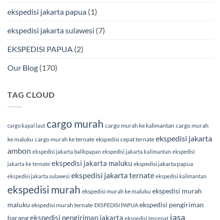
ekspedisi jakarta papua
(1)
ekspedisi jakarta sulawesi
(7)
EKSPEDISI PAPUA
(2)
Our Blog
(170)
TAG CLOUD
cargo murah
cargo murah ke kalimantan
cargo murah
cargo kapal laut
ekspedisi jakarta
ke maluku
cargo murah ke ternate
ekspedisi cepat ternate
ambon
ekspedisi jakarta balikpapan
ekspedisi jakarta kalimantan
ekspedisi
ekspedisi jakarta maluku
ekspedisi jakarta papua
jakarta ke ternate
ekspedisi jakarta ternate
ekspedisi jakarta sulawesi
ekspedisi kalimantan
ekspedisi murah
ekspedisi murah
ekspedisi murah ke maluku
maluku
ekspedisi pengiriman
ekspedisi murah ternate
EKSPEDISI PAPUA
jasa
ekspedisi pengiriman jakarta
barang
ekspedisi tercepat