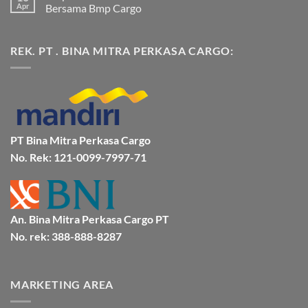
dan
pada
Apr
Bersama Bmp Cargo
Terpercaya
Ekspedisi
|
Jakarta
Tak
Jasa
Ke
ada
Cargo
Kota
komentar
REK. PT . BINA MITRA PERKASA CARGO:
Jakarta
Bitung
pada
ke
Lebih
Ekspedisi
Mamuju
Murah
Jakarta
Bersama
Via
Gorontalo
BMP
Kapal
Via
Cargo
Laut
Laut
Murah
&
Aman
Bersama
Bmp
PT Bina Mitra Perkasa Cargo
Cargo
No. Rek: 121-0099-7997-71
An. Bina Mitra Perkasa Cargo PT
No. rek: 388-888-8287
MARKETING AREA