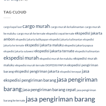
TAG CLOUD
cargo murah
cargo murah ke kalimantan
cargo murah
cargo kapal laut
ekspedisi jakarta
ke maluku
cargo murah ke ternate
ekspedisi cepat ternate
ambon
ekspedisi jakarta balikpapan
ekspedisi jakarta kalimantan
ekspedisi
ekspedisi jakarta maluku
ekspedisi jakarta papua
jakarta ke ternate
ekspedisi jakarta ternate
ekspedisi jakarta sulawesi
ekspedisi kalimantan
ekspedisi murah
ekspedisi murah
ekspedisi murah ke maluku
maluku
ekspedisi pengiriman
ekspedisi murah ternate
EKSPEDISI PAPUA
jasa
ekspedisi pengiriman jakarta
barang
ekspedisi tercepat
jasa pengiriman
ekspedisi pengiriman barang
barang
jasa pengiriman barang cepat
jasa pengiriman
jasa pengiriman barang
barang ke ternate