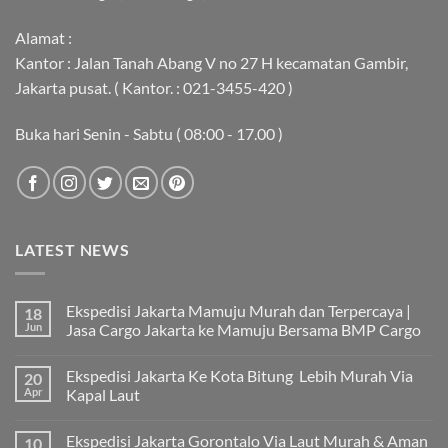
Alamat :
Kantor : Jalan Tanah Abang V no 27 H kecamatan Gambir,
Jakarta pusat. ( Kantor. : 021-3455-420 )
Buka hari Senin - Sabtu ( 08:00 - 17.00 )
LATEST NEWS
Ekspedisi Jakarta Mamuju Murah dan Terpercaya |
18
Jun
Jasa Cargo Jakarta ke Mamuju Bersama BMP Cargo
Tak
ada
Ekspedisi Jakarta Ke Kota Bitung Lebih Murah Via
20
komentar
pada
Apr
Kapal Laut
Ekspedisi
Jakarta
Tak
Mamuju
ada
Ekspedisi Jakarta Gorontalo Via Laut Murah & Aman
10
Murah
komentar