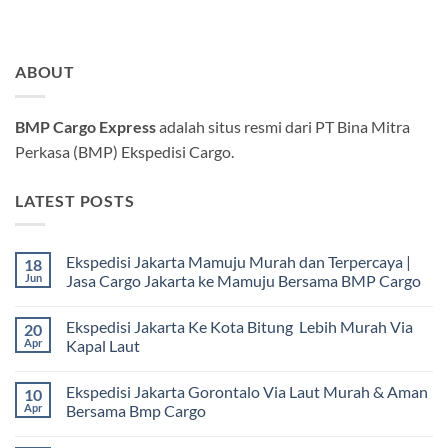
ABOUT
BMP Cargo Express
adalah situs resmi dari PT Bina Mitra
Perkasa (BMP) Ekspedisi Cargo.
LATEST POSTS
Ekspedisi Jakarta Mamuju Murah dan Terpercaya |
18
Jun
Jasa Cargo Jakarta ke Mamuju Bersama BMP Cargo
Tak
ada
Ekspedisi Jakarta Ke Kota Bitung Lebih Murah Via
20
komentar
pada
Apr
Kapal Laut
Ekspedisi
Jakarta
Tak
Mamuju
ada
Ekspedisi Jakarta Gorontalo Via Laut Murah & Aman
10
Murah
komentar
dan
pada
Apr
Bersama Bmp Cargo
Terpercaya
Ekspedisi
|
Jakarta
Tak
Jasa
Ke
ada