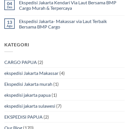
Ekspedisi Jakarta Kendari Via Laut Bersama BMP
04
Cargo
Kota
komentar
Jakarta
Bitung
pada
Des
Cargo Murah & Terpercaya
ke
Lebih
Ekspedisi
Mamuju
Murah
Jakarta
Tak
Bersama
Via
Gorontalo
ada
Ekspedisi Jakarta- Makassar via Laut Terbaik
13
BMP
Kapal
Via
komentar
Cargo
Laut
Laut
pada
Agu
Bersama BMP Cargo
Murah
Ekspedisi
&
Jakarta
Tak
Aman
Kendari
ada
Bersama
Via
komentar
KATEGORI
Bmp
Laut
pada
Cargo
Bersama
Ekspedisi
BMP
Jakarta-
Cargo
Makassar
Murah
via
CARGO PAPUA
(2)
&
Laut
Terpercaya
Terbaik
Bersama
ekspedisi Jakarta Makassar
(4)
BMP
Cargo
Ekspedisi Jakarta murah
(1)
ekspedisi jakarta papua
(1)
ekspedisi jakarta sulawesi
(7)
EKSPEDISI PAPUA
(2)
Our Blog
(170)