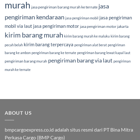
murah
jasa
jasa pengiriman barang murah ke ternate
pengiriman kendaraan
jasa pengiriman
jasa pengiriman mobil
mobil via laut
jasa pengiriman motor
jasa pengiriman motor jakarta
kirim barang murah
kirim barang murah ke maluku
kirim barang
kirim barang terpercaya
pecah belah
pengiriman alat berat
pengiriman
barang ke ambon
pengiriman barang ke ternate
pengiriman barang lewat kapal laut
pengiriman barang via laut
pengiriman barang murah
pengiriman
murah ke ternate
ABOUT US
bmpcargoexpress.co.id adalah situs resmi dari PT Bina Mitra
Perkasa Cargo (BMP Cargo)