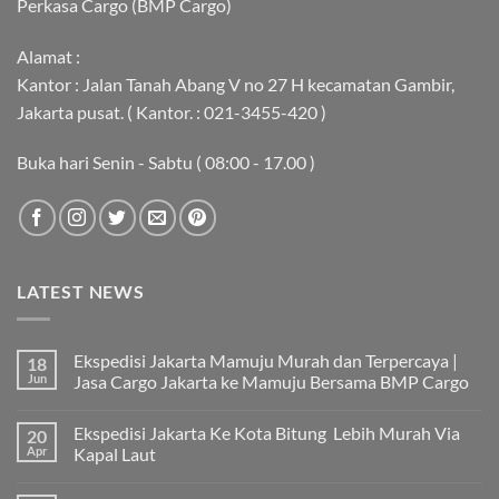
Perkasa Cargo (BMP Cargo)
Alamat :
Kantor : Jalan Tanah Abang V no 27 H kecamatan Gambir,
Jakarta pusat. ( Kantor. : 021-3455-420 )
Buka hari Senin - Sabtu ( 08:00 - 17.00 )
LATEST NEWS
Ekspedisi Jakarta Mamuju Murah dan Terpercaya |
18
Jun
Jasa Cargo Jakarta ke Mamuju Bersama BMP Cargo
Tak
ada
Ekspedisi Jakarta Ke Kota Bitung Lebih Murah Via
20
komentar
pada
Apr
Kapal Laut
Ekspedisi
Jakarta
Tak
Mamuju
ada