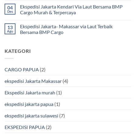
Jasa
Ke
ada
Ekspedisi Jakarta Kendari Via Laut Bersama BMP
04
Cargo
Kota
komentar
Jakarta
Bitung
pada
Des
Cargo Murah & Terpercaya
ke
Lebih
Ekspedisi
Mamuju
Murah
Jakarta
Tak
Bersama
Via
Gorontalo
ada
Ekspedisi Jakarta- Makassar via Laut Terbaik
13
BMP
Kapal
Via
komentar
Cargo
Laut
Laut
pada
Agu
Bersama BMP Cargo
Murah
Ekspedisi
&
Jakarta
Tak
Aman
Kendari
ada
Bersama
Via
komentar
KATEGORI
Bmp
Laut
pada
Cargo
Bersama
Ekspedisi
BMP
Jakarta-
Cargo
Makassar
Murah
via
CARGO PAPUA
(2)
&
Laut
Terpercaya
Terbaik
Bersama
ekspedisi Jakarta Makassar
(4)
BMP
Cargo
Ekspedisi Jakarta murah
(1)
ekspedisi jakarta papua
(1)
ekspedisi jakarta sulawesi
(7)
EKSPEDISI PAPUA
(2)