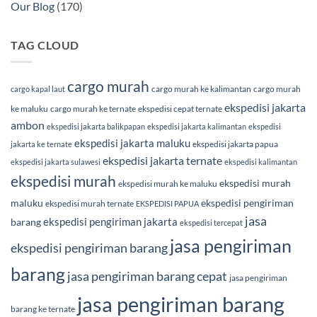
Our Blog
(170)
TAG CLOUD
cargo murah
cargo murah ke kalimantan
cargo murah
cargo kapal laut
ekspedisi jakarta
ke maluku
cargo murah ke ternate
ekspedisi cepat ternate
ambon
ekspedisi jakarta balikpapan
ekspedisi jakarta kalimantan
ekspedisi
ekspedisi jakarta maluku
ekspedisi jakarta papua
jakarta ke ternate
ekspedisi jakarta ternate
ekspedisi jakarta sulawesi
ekspedisi kalimantan
ekspedisi murah
ekspedisi murah
ekspedisi murah ke maluku
maluku
ekspedisi pengiriman
ekspedisi murah ternate
EKSPEDISI PAPUA
jasa
ekspedisi pengiriman jakarta
barang
ekspedisi tercepat
jasa pengiriman
ekspedisi pengiriman barang
barang
jasa pengiriman barang cepat
jasa pengiriman
jasa pengiriman barang
barang ke ternate