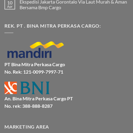
Ekspedisi Jakarta Gorontalo Via Laut Murah & Aman
10
Murah
komentar
dan
pada
Apr
Bersama Bmp Cargo
Terpercaya
Ekspedisi
|
Jakarta
Tak
Jasa
Ke
ada
Cargo
Kota
komentar
REK. PT . BINA MITRA PERKASA CARGO:
Jakarta
Bitung
pada
ke
Lebih
Ekspedisi
Mamuju
Murah
Jakarta
Bersama
Via
Gorontalo
BMP
Kapal
Via
Cargo
Laut
Laut
Murah
&
Aman
Bersama
Bmp
PT Bina Mitra Perkasa Cargo
Cargo
No. Rek: 121-0099-7997-71
An. Bina Mitra Perkasa Cargo PT
No. rek: 388-888-8287
MARKETING AREA