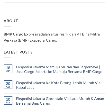
ABOUT
BMP Cargo Express
adalah situs resmi dari PT Bina Mitra
Perkasa (BMP) Ekspedisi Cargo.
LATEST POSTS
Ekspedisi Jakarta Mamuju Murah dan Terpercaya |
18
Jun
Jasa Cargo Jakarta ke Mamuju Bersama BMP Cargo
Tak
ada
Ekspedisi Jakarta Ke Kota Bitung Lebih Murah Via
20
komentar
pada
Apr
Kapal Laut
Ekspedisi
Jakarta
Tak
Mamuju
ada
Ekspedisi Jakarta Gorontalo Via Laut Murah & Aman
10
Murah
komentar
dan
pada
Apr
Bersama Bmp Cargo
Terpercaya
Ekspedisi
|
Jakarta
Tak