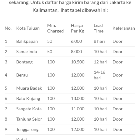
sekarang. Untuk daftar harga kirim barang dari Jakarta ke
Kalimantan, lihat tabel dibawah ini:
Min.
Harga
Lead
No.
Kota Tujuan
Keterangan
Charged
Per Kg
Time
1
Balikpapan
50
6.000
8 hari
Door
2
Samarinda
50
8.000
10 hari
Door
3
Bontang
100
10.500
12 hari
Door
14-16
4
Berau
100
12.000
Door
hari
5
Muara Badak
100
12.000
10 hari
Door
6
Batu Kujang
100
13.000
10 hari
Door
7
Sangata Kota
100
11.000
10 hari
Door
8
Tanjung Selor
100
12.000
10 hari
Door
9
Tenggarong
100
12.000
10 hari
Door
Kutai