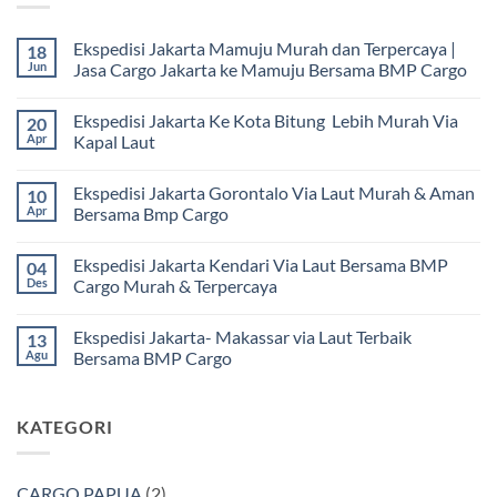
Ekspedisi Jakarta Mamuju Murah dan Terpercaya |
18
Jun
Jasa Cargo Jakarta ke Mamuju Bersama BMP Cargo
Tak
ada
Ekspedisi Jakarta Ke Kota Bitung Lebih Murah Via
20
komentar
pada
Apr
Kapal Laut
Ekspedisi
Jakarta
Tak
Mamuju
ada
Ekspedisi Jakarta Gorontalo Via Laut Murah & Aman
10
Murah
komentar
dan
pada
Apr
Bersama Bmp Cargo
Terpercaya
Ekspedisi
|
Jakarta
Tak
Jasa
Ke
ada
Ekspedisi Jakarta Kendari Via Laut Bersama BMP
04
Cargo
Kota
komentar
Jakarta
Bitung
pada
Des
Cargo Murah & Terpercaya
ke
Lebih
Ekspedisi
Mamuju
Murah
Jakarta
Tak
Bersama
Via
Gorontalo
ada
Ekspedisi Jakarta- Makassar via Laut Terbaik
13
BMP
Kapal
Via
komentar
Cargo
Laut
Laut
pada
Agu
Bersama BMP Cargo
Murah
Ekspedisi
&
Jakarta
Tak
Aman
Kendari
ada
Bersama
Via
komentar
KATEGORI
Bmp
Laut
pada
Cargo
Bersama
Ekspedisi
BMP
Jakarta-
Cargo
Makassar
Murah
via
CARGO PAPUA
(2)
&
Laut