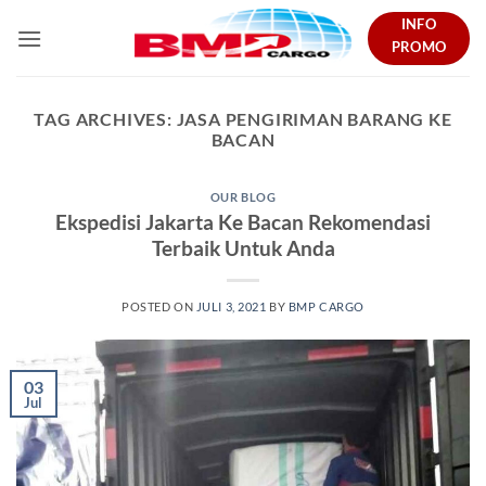
Skip
INFO
to
PROMO
content
TAG ARCHIVES:
JASA PENGIRIMAN BARANG KE
BACAN
OUR BLOG
Ekspedisi Jakarta Ke Bacan Rekomendasi
Terbaik Untuk Anda
POSTED ON
JULI 3, 2021
BY
BMP CARGO
03
Jul