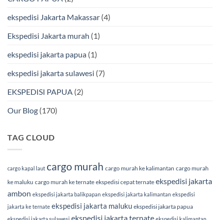
Terpercaya
Terbaik
Bersama
ekspedisi Jakarta Makassar
(4)
BMP
Cargo
Ekspedisi Jakarta murah
(1)
ekspedisi jakarta papua
(1)
ekspedisi jakarta sulawesi
(7)
EKSPEDISI PAPUA
(2)
Our Blog
(170)
TAG CLOUD
cargo murah
cargo murah ke kalimantan
cargo murah
cargo kapal laut
ekspedisi jakarta
ke maluku
cargo murah ke ternate
ekspedisi cepat ternate
ambon
ekspedisi jakarta balikpapan
ekspedisi jakarta kalimantan
ekspedisi
ekspedisi jakarta maluku
ekspedisi jakarta papua
jakarta ke ternate
ekspedisi jakarta ternate
ekspedisi jakarta sulawesi
ekspedisi kalimantan