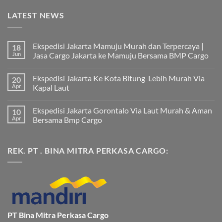
LATEST NEWS
Ekspedisi Jakarta Mamuju Murah dan Terpercaya |
18
Jun
Jasa Cargo Jakarta ke Mamuju Bersama BMP Cargo
Tak
ada
Ekspedisi Jakarta Ke Kota Bitung Lebih Murah Via
20
komentar
pada
Apr
Kapal Laut
Ekspedisi
Jakarta
Tak
Mamuju
ada
Ekspedisi Jakarta Gorontalo Via Laut Murah & Aman
10
Murah
komentar
dan
pada
Apr
Bersama Bmp Cargo
Terpercaya
Ekspedisi
|
Jakarta
Tak
Jasa
Ke
ada
Cargo
Kota
komentar
REK. PT . BINA MITRA PERKASA CARGO:
Jakarta
Bitung
pada
ke
Lebih
Ekspedisi
Mamuju
Murah
Jakarta
Bersama
Via
Gorontalo
BMP
Kapal
Via
Cargo
Laut
Laut
Murah
&
Aman
Bersama
Bmp
PT Bina Mitra Perkasa Cargo
Cargo