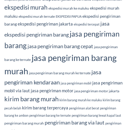
ekspedisi murah
ekspedisi murah
ekspedisi murah ke maluku
maluku
ekspedisi pengiriman
ekspedisi murah ternate
EKSPEDISI PAPUA
jasa
ekspedisi pengiriman jakarta
barang
ekspedisi tercepat
jasa pengiriman
ekspedisi pengiriman barang
barang
jasa pengiriman barang cepat
jasa pengiriman
jasa pengiriman barang
barang ke ternate
murah
jasa
jasa pengiriman barang murah ke ternate
pengiriman kendaraan
jasa pengiriman
jasa pengiriman mobil
mobil via laut
jasa pengiriman motor
jasa pengiriman motor jakarta
kirim barang murah
kirim barang murah ke maluku
kirim barang
kirim barang terpercaya
pecah belah
pengiriman alat berat
pengiriman
barang ke ambon
pengiriman barang ke ternate
pengiriman barang lewat kapal laut
pengiriman barang via laut
pengiriman barang murah
pengiriman