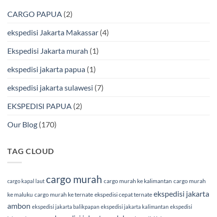
Cargo
Makassar
Murah
via
CARGO PAPUA
(2)
&
Laut
Terpercaya
Terbaik
Bersama
ekspedisi Jakarta Makassar
(4)
BMP
Cargo
Ekspedisi Jakarta murah
(1)
ekspedisi jakarta papua
(1)
ekspedisi jakarta sulawesi
(7)
EKSPEDISI PAPUA
(2)
Our Blog
(170)
TAG CLOUD
cargo murah
cargo murah ke kalimantan
cargo murah
cargo kapal laut
ekspedisi jakarta
ke maluku
cargo murah ke ternate
ekspedisi cepat ternate
ambon
ekspedisi jakarta balikpapan
ekspedisi jakarta kalimantan
ekspedisi