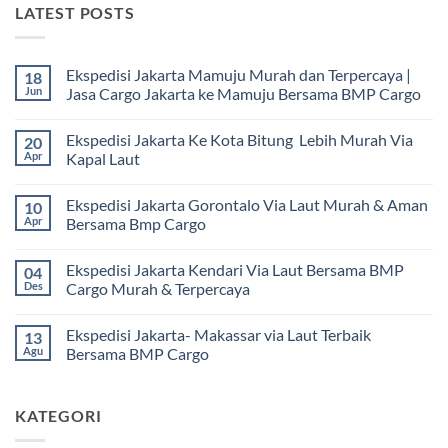
LATEST POSTS
Ekspedisi Jakarta Mamuju Murah dan Terpercaya |
18
Jun
Jasa Cargo Jakarta ke Mamuju Bersama BMP Cargo
Tak
ada
Ekspedisi Jakarta Ke Kota Bitung Lebih Murah Via
20
komentar
pada
Apr
Kapal Laut
Ekspedisi
Jakarta
Tak
Mamuju
ada
Ekspedisi Jakarta Gorontalo Via Laut Murah & Aman
10
Murah
komentar
dan
pada
Apr
Bersama Bmp Cargo
Terpercaya
Ekspedisi
|
Jakarta
Tak
Jasa
Ke
ada
Ekspedisi Jakarta Kendari Via Laut Bersama BMP
04
Cargo
Kota
komentar
Jakarta
Bitung
pada
Des
Cargo Murah & Terpercaya
ke
Lebih
Ekspedisi
Mamuju
Murah
Jakarta
Tak
Bersama
Via
Gorontalo
ada
Ekspedisi Jakarta- Makassar via Laut Terbaik
13
BMP
Kapal
Via
komentar
Cargo
Laut
Laut
pada
Agu
Bersama BMP Cargo
Murah
Ekspedisi
&
Jakarta
Tak
Aman
Kendari
ada
Bersama
Via
komentar
KATEGORI
Bmp
Laut
pada
Cargo
Bersama
Ekspedisi
BMP
Jakarta-