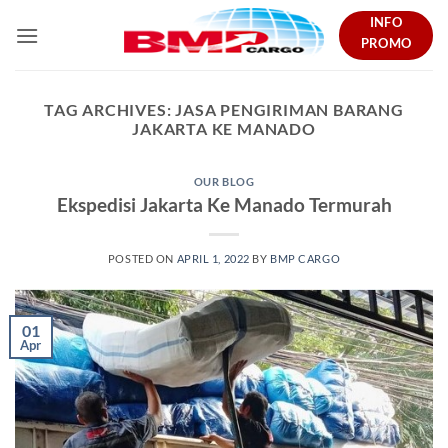
Skip
INFO
to
PROMO
content
TAG ARCHIVES:
JASA PENGIRIMAN BARANG
JAKARTA KE MANADO
OUR BLOG
Ekspedisi Jakarta Ke Manado Termurah
POSTED ON
APRIL 1, 2022
BY
BMP CARGO
01
Apr