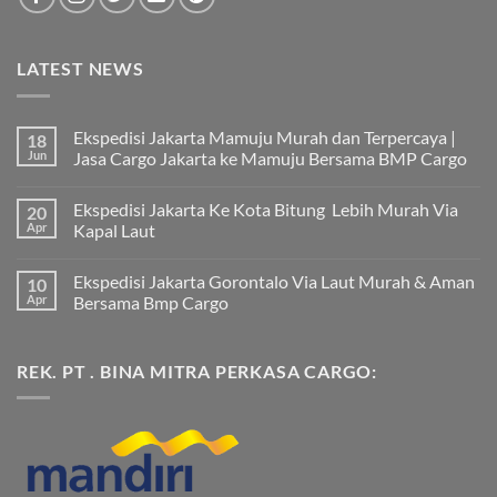
LATEST NEWS
Ekspedisi Jakarta Mamuju Murah dan Terpercaya |
18
Jun
Jasa Cargo Jakarta ke Mamuju Bersama BMP Cargo
Tak
ada
Ekspedisi Jakarta Ke Kota Bitung Lebih Murah Via
20
komentar
pada
Apr
Kapal Laut
Ekspedisi
Jakarta
Tak
Mamuju
ada
Ekspedisi Jakarta Gorontalo Via Laut Murah & Aman
10
Murah
komentar
dan
pada
Apr
Bersama Bmp Cargo
Terpercaya
Ekspedisi
|
Jakarta
Tak
Jasa
Ke
ada
Cargo
Kota
komentar
REK. PT . BINA MITRA PERKASA CARGO:
Jakarta
Bitung
pada
ke
Lebih
Ekspedisi
Mamuju
Murah
Jakarta
Bersama
Via
Gorontalo
BMP
Kapal
Via
Cargo
Laut
Laut
Murah
&
Aman