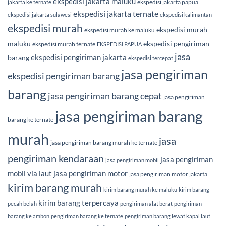
ekspedisi jakarta maluku
ekspedisi jakarta papua
jakarta ke ternate
ekspedisi jakarta ternate
ekspedisi jakarta sulawesi
ekspedisi kalimantan
ekspedisi murah
ekspedisi murah
ekspedisi murah ke maluku
maluku
ekspedisi pengiriman
ekspedisi murah ternate
EKSPEDISI PAPUA
jasa
ekspedisi pengiriman jakarta
barang
ekspedisi tercepat
jasa pengiriman
ekspedisi pengiriman barang
barang
jasa pengiriman barang cepat
jasa pengiriman
jasa pengiriman barang
barang ke ternate
murah
jasa
jasa pengiriman barang murah ke ternate
pengiriman kendaraan
jasa pengiriman
jasa pengiriman mobil
mobil via laut
jasa pengiriman motor
jasa pengiriman motor jakarta
kirim barang murah
kirim barang murah ke maluku
kirim barang
kirim barang terpercaya
pecah belah
pengiriman alat berat
pengiriman
barang ke ambon
pengiriman barang ke ternate
pengiriman barang lewat kapal laut