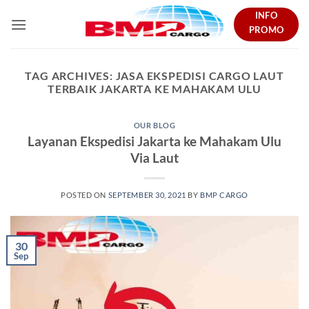
Skip
INFO
to
PROMO
content
TAG ARCHIVES:
JASA EKSPEDISI CARGO LAUT
TERBAIK JAKARTA KE MAHAKAM ULU
OUR BLOG
Layanan Ekspedisi Jakarta ke Mahakam Ulu
Via Laut
POSTED ON
SEPTEMBER 30, 2021
BY
BMP CARGO
30
Sep