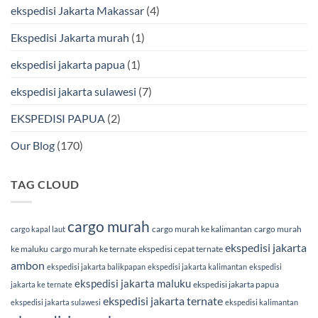
Bersama
ekspedisi Jakarta Makassar
(4)
BMP
Cargo
Ekspedisi Jakarta murah
(1)
ekspedisi jakarta papua
(1)
ekspedisi jakarta sulawesi
(7)
EKSPEDISI PAPUA
(2)
Our Blog
(170)
TAG CLOUD
cargo murah
cargo murah ke kalimantan
cargo murah
cargo kapal laut
ekspedisi jakarta
ke maluku
cargo murah ke ternate
ekspedisi cepat ternate
ambon
ekspedisi jakarta balikpapan
ekspedisi jakarta kalimantan
ekspedisi
ekspedisi jakarta maluku
ekspedisi jakarta papua
jakarta ke ternate
ekspedisi jakarta ternate
ekspedisi jakarta sulawesi
ekspedisi kalimantan