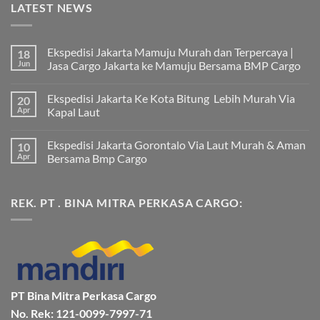
LATEST NEWS
Ekspedisi Jakarta Mamuju Murah dan Terpercaya |
18
Jun
Jasa Cargo Jakarta ke Mamuju Bersama BMP Cargo
Tak
ada
Ekspedisi Jakarta Ke Kota Bitung Lebih Murah Via
20
komentar
pada
Apr
Kapal Laut
Ekspedisi
Jakarta
Tak
Mamuju
ada
Ekspedisi Jakarta Gorontalo Via Laut Murah & Aman
10
Murah
komentar
dan
pada
Apr
Bersama Bmp Cargo
Terpercaya
Ekspedisi
|
Jakarta
Tak
Jasa
Ke
ada
Cargo
Kota
komentar
REK. PT . BINA MITRA PERKASA CARGO:
Jakarta
Bitung
pada
ke
Lebih
Ekspedisi
Mamuju
Murah
Jakarta
Bersama
Via
Gorontalo
BMP
Kapal
Via
Cargo
Laut
Laut
Murah
&
Aman
Bersama
Bmp
PT Bina Mitra Perkasa Cargo
Cargo
No. Rek: 121-0099-7997-71