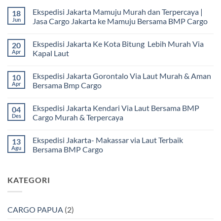
Ekspedisi Jakarta Mamuju Murah dan Terpercaya |
18
Jun
Jasa Cargo Jakarta ke Mamuju Bersama BMP Cargo
Tak
ada
Ekspedisi Jakarta Ke Kota Bitung Lebih Murah Via
20
komentar
pada
Apr
Kapal Laut
Ekspedisi
Jakarta
Tak
Mamuju
ada
Ekspedisi Jakarta Gorontalo Via Laut Murah & Aman
10
Murah
komentar
dan
pada
Apr
Bersama Bmp Cargo
Terpercaya
Ekspedisi
|
Jakarta
Tak
Jasa
Ke
ada
Ekspedisi Jakarta Kendari Via Laut Bersama BMP
04
Cargo
Kota
komentar
Jakarta
Bitung
pada
Des
Cargo Murah & Terpercaya
ke
Lebih
Ekspedisi
Mamuju
Murah
Jakarta
Tak
Bersama
Via
Gorontalo
ada
Ekspedisi Jakarta- Makassar via Laut Terbaik
13
BMP
Kapal
Via
komentar
Cargo
Laut
Laut
pada
Agu
Bersama BMP Cargo
Murah
Ekspedisi
&
Jakarta
Tak
Aman
Kendari
ada
Bersama
Via
komentar
KATEGORI
Bmp
Laut
pada
Cargo
Bersama
Ekspedisi
BMP
Jakarta-
Cargo
Makassar
Murah
via
CARGO PAPUA
(2)
&
Laut
Terpercaya
Terbaik