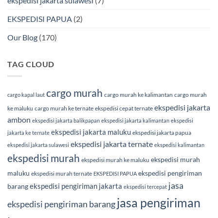
ekspedisi jakarta sulawesi
(7)
EKSPEDISI PAPUA
(2)
Our Blog
(170)
TAG CLOUD
cargo murah
cargo murah ke kalimantan
cargo murah
cargo kapal laut
ekspedisi jakarta
ke maluku
cargo murah ke ternate
ekspedisi cepat ternate
ambon
ekspedisi jakarta balikpapan
ekspedisi jakarta kalimantan
ekspedisi
ekspedisi jakarta maluku
ekspedisi jakarta papua
jakarta ke ternate
ekspedisi jakarta ternate
ekspedisi jakarta sulawesi
ekspedisi kalimantan
ekspedisi murah
ekspedisi murah
ekspedisi murah ke maluku
maluku
ekspedisi pengiriman
ekspedisi murah ternate
EKSPEDISI PAPUA
jasa
ekspedisi pengiriman jakarta
barang
ekspedisi tercepat
jasa pengiriman
ekspedisi pengiriman barang