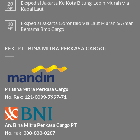
Ekspedisi Jakarta Ke Kota Bitung Lebih Murah Via
20
komentar
pada
Apr
Kapal Laut
Ekspedisi
Jakarta
Tak
Mamuju
ada
Ekspedisi Jakarta Gorontalo Via Laut Murah & Aman
10
Murah
komentar
dan
pada
Apr
Bersama Bmp Cargo
Terpercaya
Ekspedisi
|
Jakarta
Tak
Jasa
Ke
ada
Cargo
Kota
komentar
REK. PT . BINA MITRA PERKASA CARGO:
Jakarta
Bitung
pada
ke
Lebih
Ekspedisi
Mamuju
Murah
Jakarta
Bersama
Via
Gorontalo
BMP
Kapal
Via
Cargo
Laut
Laut
Murah
&
Aman
Bersama
Bmp
PT Bina Mitra Perkasa Cargo
Cargo
No. Rek: 121-0099-7997-71
An. Bina Mitra Perkasa Cargo PT
No. rek: 388-888-8287