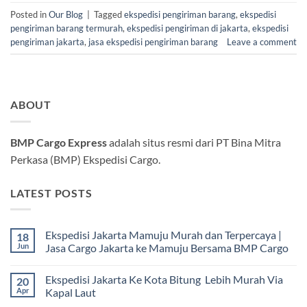
Posted in
Our Blog
|
Tagged
ekspedisi pengiriman barang
,
ekspedisi
pengiriman barang termurah
,
ekspedisi pengiriman di jakarta
,
ekspedisi
pengiriman jakarta
,
jasa ekspedisi pengiriman barang
Leave a comment
ABOUT
BMP Cargo Express
adalah situs resmi dari PT Bina Mitra
Perkasa (BMP) Ekspedisi Cargo.
LATEST POSTS
Ekspedisi Jakarta Mamuju Murah dan Terpercaya |
18
Jun
Jasa Cargo Jakarta ke Mamuju Bersama BMP Cargo
Tak
ada
Ekspedisi Jakarta Ke Kota Bitung Lebih Murah Via
20
komentar
pada
Apr
Kapal Laut
Ekspedisi
Jakarta
Tak