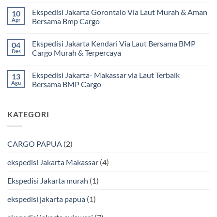
Mamuju
ada
Ekspedisi Jakarta Gorontalo Via Laut Murah & Aman
10
Murah
komentar
dan
pada
Apr
Bersama Bmp Cargo
Terpercaya
Ekspedisi
|
Jakarta
Tak
Jasa
Ke
ada
Ekspedisi Jakarta Kendari Via Laut Bersama BMP
04
Cargo
Kota
komentar
Jakarta
Bitung
pada
Des
Cargo Murah & Terpercaya
ke
Lebih
Ekspedisi
Mamuju
Murah
Jakarta
Tak
Bersama
Via
Gorontalo
ada
Ekspedisi Jakarta- Makassar via Laut Terbaik
13
BMP
Kapal
Via
komentar
Cargo
Laut
Laut
pada
Agu
Bersama BMP Cargo
Murah
Ekspedisi
&
Jakarta
Tak
Aman
Kendari
ada
Bersama
Via
komentar
KATEGORI
Bmp
Laut
pada
Cargo
Bersama
Ekspedisi
BMP
Jakarta-
Cargo
Makassar
Murah
via
CARGO PAPUA
(2)
&
Laut
Terpercaya
Terbaik
Bersama
ekspedisi Jakarta Makassar
(4)
BMP
Cargo
Ekspedisi Jakarta murah
(1)
ekspedisi jakarta papua
(1)