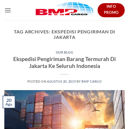
Skip
INFO
to
PROMO
content
TAG ARCHIVES:
EKSPEDISI PENGIRIMAN DI
JAKARTA
OUR BLOG
Ekspedisi Pengiriman Barang Termurah Di
Jakarta Ke Seluruh Indonesia
POSTED ON
AGUSTUS 20, 2019
BY
BMP CARGO
20
Agu