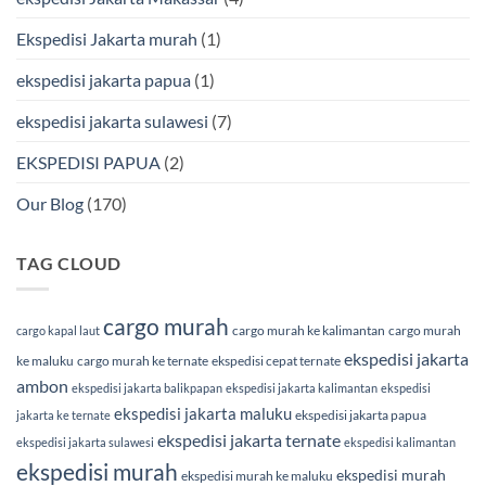
Cargo
Ekspedisi Jakarta murah
(1)
ekspedisi jakarta papua
(1)
ekspedisi jakarta sulawesi
(7)
EKSPEDISI PAPUA
(2)
Our Blog
(170)
TAG CLOUD
cargo murah
cargo murah ke kalimantan
cargo murah
cargo kapal laut
ekspedisi jakarta
ke maluku
cargo murah ke ternate
ekspedisi cepat ternate
ambon
ekspedisi jakarta balikpapan
ekspedisi jakarta kalimantan
ekspedisi
ekspedisi jakarta maluku
ekspedisi jakarta papua
jakarta ke ternate
ekspedisi jakarta ternate
ekspedisi jakarta sulawesi
ekspedisi kalimantan
ekspedisi murah
ekspedisi murah
ekspedisi murah ke maluku