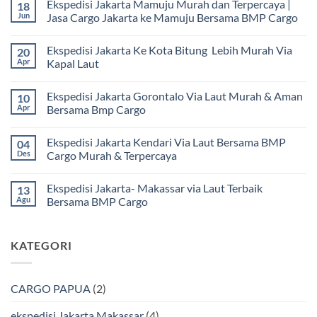
Ekspedisi Jakarta Mamuju Murah dan Terpercaya |
18
Jun
Jasa Cargo Jakarta ke Mamuju Bersama BMP Cargo
Tak
ada
Ekspedisi Jakarta Ke Kota Bitung Lebih Murah Via
20
komentar
pada
Apr
Kapal Laut
Ekspedisi
Jakarta
Tak
Mamuju
ada
Ekspedisi Jakarta Gorontalo Via Laut Murah & Aman
10
Murah
komentar
dan
pada
Apr
Bersama Bmp Cargo
Terpercaya
Ekspedisi
|
Jakarta
Tak
Jasa
Ke
ada
Ekspedisi Jakarta Kendari Via Laut Bersama BMP
04
Cargo
Kota
komentar
Jakarta
Bitung
pada
Des
Cargo Murah & Terpercaya
ke
Lebih
Ekspedisi
Mamuju
Murah
Jakarta
Tak
Bersama
Via
Gorontalo
ada
Ekspedisi Jakarta- Makassar via Laut Terbaik
13
BMP
Kapal
Via
komentar
Cargo
Laut
Laut
pada
Agu
Bersama BMP Cargo
Murah
Ekspedisi
&
Jakarta
Tak
Aman
Kendari
ada
Bersama
Via
komentar
KATEGORI
Bmp
Laut
pada
Cargo
Bersama
Ekspedisi
BMP
Jakarta-
Cargo
Makassar
Murah
via
CARGO PAPUA
(2)
&
Laut
Terpercaya
Terbaik
Bersama
ekspedisi Jakarta Makassar
(4)
BMP