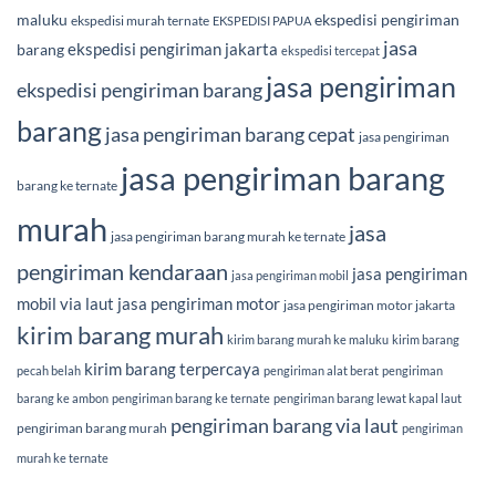
maluku
ekspedisi pengiriman
ekspedisi murah ternate
EKSPEDISI PAPUA
jasa
ekspedisi pengiriman jakarta
barang
ekspedisi tercepat
jasa pengiriman
ekspedisi pengiriman barang
barang
jasa pengiriman barang cepat
jasa pengiriman
jasa pengiriman barang
barang ke ternate
murah
jasa
jasa pengiriman barang murah ke ternate
pengiriman kendaraan
jasa pengiriman
jasa pengiriman mobil
mobil via laut
jasa pengiriman motor
jasa pengiriman motor jakarta
kirim barang murah
kirim barang murah ke maluku
kirim barang
kirim barang terpercaya
pecah belah
pengiriman alat berat
pengiriman
barang ke ambon
pengiriman barang ke ternate
pengiriman barang lewat kapal laut
pengiriman barang via laut
pengiriman barang murah
pengiriman
murah ke ternate