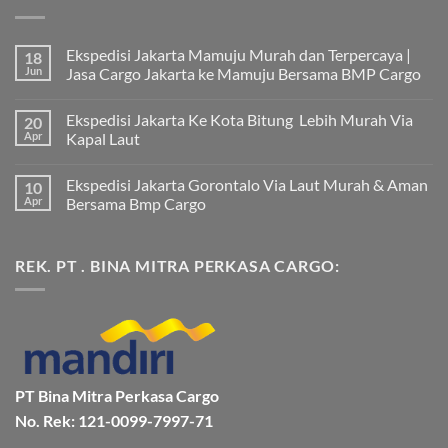
Ekspedisi Jakarta Mamuju Murah dan Terpercaya |
18
Jun
Jasa Cargo Jakarta ke Mamuju Bersama BMP Cargo
Tak
ada
Ekspedisi Jakarta Ke Kota Bitung Lebih Murah Via
20
komentar
pada
Apr
Kapal Laut
Ekspedisi
Jakarta
Tak
Mamuju
ada
Ekspedisi Jakarta Gorontalo Via Laut Murah & Aman
10
Murah
komentar
dan
pada
Apr
Bersama Bmp Cargo
Terpercaya
Ekspedisi
|
Jakarta
Tak
Jasa
Ke
ada
Cargo
Kota
komentar
REK. PT . BINA MITRA PERKASA CARGO:
Jakarta
Bitung
pada
ke
Lebih
Ekspedisi
Mamuju
Murah
Jakarta
Bersama
Via
Gorontalo
BMP
Kapal
Via
Cargo
Laut
Laut
Murah
&
Aman
Bersama
Bmp
PT Bina Mitra Perkasa Cargo
Cargo
No. Rek: 121-0099-7997-71