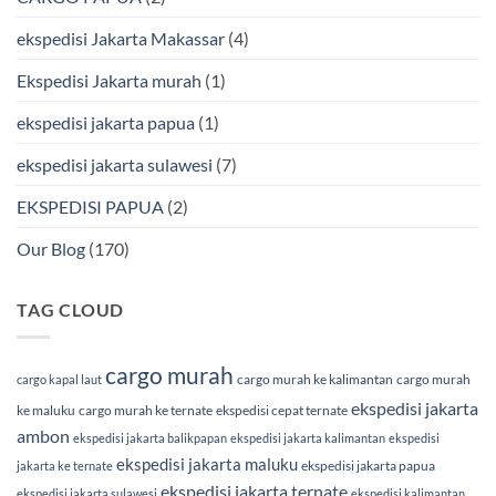
Terpercaya
Terbaik
Bersama
ekspedisi Jakarta Makassar
(4)
BMP
Cargo
Ekspedisi Jakarta murah
(1)
ekspedisi jakarta papua
(1)
ekspedisi jakarta sulawesi
(7)
EKSPEDISI PAPUA
(2)
Our Blog
(170)
TAG CLOUD
cargo murah
cargo murah ke kalimantan
cargo murah
cargo kapal laut
ekspedisi jakarta
ke maluku
cargo murah ke ternate
ekspedisi cepat ternate
ambon
ekspedisi jakarta balikpapan
ekspedisi jakarta kalimantan
ekspedisi
ekspedisi jakarta maluku
ekspedisi jakarta papua
jakarta ke ternate
ekspedisi jakarta ternate
ekspedisi jakarta sulawesi
ekspedisi kalimantan