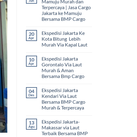
Jun
Mamuju Murah dan
Terpercaya | Jasa Cargo
Jakarta ke Mamuju
Bersama BMP Cargo
Tak
ada
Ekspedisi Jakarta Ke
20
komentar
pada
Apr
Kota Bitung Lebih
Ekspedisi
Murah Via Kapal Laut
Jakarta
Mamuju
Tak
Murah
ada
dan
Ekspedisi Jakarta
10
komentar
Terpercaya
pada
Apr
Gorontalo Via Laut
|
Ekspedisi
Jasa
Murah & Aman
Jakarta
Cargo
Ke
Bersama Bmp Cargo
Jakarta
Kota
ke
Bitung
Tak
Mamuju
Lebih
ada
Bersama
Ekspedisi Jakarta
04
Murah
komentar
BMP
pada
Via
Des
Kendari Via Laut
Cargo
Ekspedisi
Kapal
Bersama BMP Cargo
Jakarta
Laut
Gorontalo
Murah & Terpercaya
Via
Laut
Tak
Murah
ada
Ekspedisi Jakarta-
13
&
komentar
pada
Aman
Agu
Makassar via Laut
Ekspedisi
Bersama
Terbaik Bersama BMP
Jakarta
Bmp