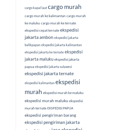
cargo murah
cargo kapal laut
cargo murah ke kalimantan
cargo murah
ke maluku
cargo murah ke ternate
ekspedisi
ekspedisi cepat ternate
jakarta ambon
ekspedisi jakarta
balikpapan
ekspedisi jakarta kalimantan
ekspedisi
ekspedisi jakarta ke ternate
jakarta maluku
ekspedisi jakarta
papua
ekspedisi jakarta sulawesi
ekspedisi jakarta ternate
ekspedisi
ekspedisi kalimantan
murah
ekspedisi murah ke maluku
ekspedisi murah maluku
ekspedisi
murah ternate
EKSPEDISI PAPUA
ekspedisi pengiriman barang
ekspedisi pengiriman jakarta
jasa ekspedisi