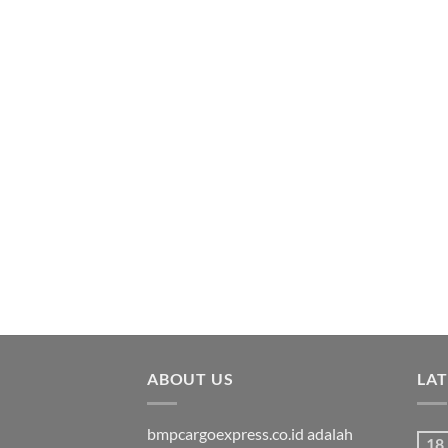
ABOUT US
LA
bmpcargoexpress.co.id adalah
18