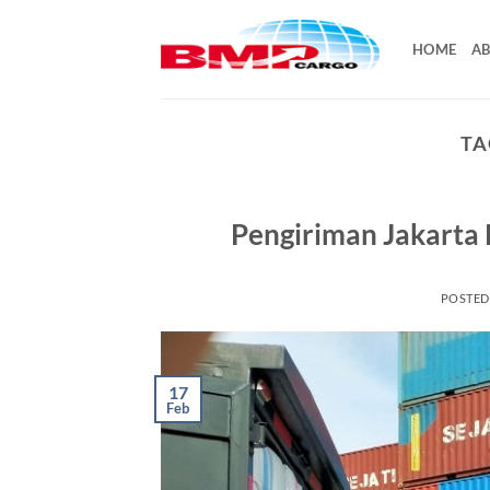
Skip
to
HOME
AB
content
TA
Pengiriman Jakarta
POSTE
17
Feb