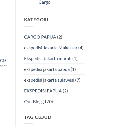
Kendari
Cargo
Cargo
Via
Laut
Tak
Bersama
ada
BMP
komentar
KATEGORI
pada
Cargo
Ekspedisi
Murah
Jakarta-
&
Makassar
Terpercaya
via
CARGO PAPUA
(2)
Laut
Terbaik
Bersama
ekspedisi Jakarta Makassar
(4)
BMP
Cargo
Ekspedisi Jakarta murah
(1)
atta
ment
ekspedisi jakarta papua
(1)
ekspedisi jakarta sulawesi
(7)
EKSPEDISI PAPUA
(2)
Our Blog
(170)
TAG CLOUD