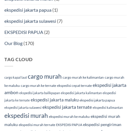
ekspedisi jakarta papua
(1)
ekspedisi jakarta sulawesi
(7)
EKSPEDISI PAPUA
(2)
Our Blog
(170)
TAG CLOUD
cargo murah
cargo murah ke kalimantan
cargo murah
cargo kapal laut
ekspedisi jakarta
ke maluku
cargo murah ke ternate
ekspedisi cepat ternate
ambon
ekspedisi jakarta balikpapan
ekspedisi jakarta kalimantan
ekspedisi
ekspedisi jakarta maluku
ekspedisi jakarta papua
jakarta ke ternate
ekspedisi jakarta ternate
ekspedisi jakarta sulawesi
ekspedisi kalimantan
ekspedisi murah
ekspedisi murah
ekspedisi murah ke maluku
maluku
ekspedisi pengiriman
ekspedisi murah ternate
EKSPEDISI PAPUA