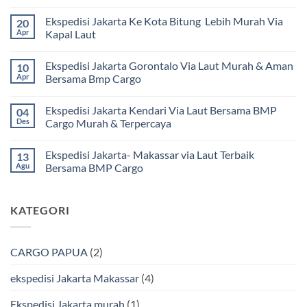
Tak
ada
Ekspedisi Jakarta Ke Kota Bitung Lebih Murah Via
20
komentar
pada
Apr
Kapal Laut
Ekspedisi
Jakarta
Tak
Mamuju
ada
Ekspedisi Jakarta Gorontalo Via Laut Murah & Aman
10
Murah
komentar
dan
pada
Apr
Bersama Bmp Cargo
Terpercaya
Ekspedisi
|
Jakarta
Tak
Jasa
Ke
ada
Ekspedisi Jakarta Kendari Via Laut Bersama BMP
04
Cargo
Kota
komentar
Jakarta
Bitung
pada
Des
Cargo Murah & Terpercaya
ke
Lebih
Ekspedisi
Mamuju
Murah
Jakarta
Tak
Bersama
Via
Gorontalo
ada
Ekspedisi Jakarta- Makassar via Laut Terbaik
13
BMP
Kapal
Via
komentar
Cargo
Laut
Laut
pada
Agu
Bersama BMP Cargo
Murah
Ekspedisi
&
Jakarta
Tak
Aman
Kendari
ada
Bersama
Via
komentar
KATEGORI
Bmp
Laut
pada
Cargo
Bersama
Ekspedisi
BMP
Jakarta-
Cargo
Makassar
Murah
via
CARGO PAPUA
(2)
&
Laut
Terpercaya
Terbaik
Bersama
ekspedisi Jakarta Makassar
(4)
BMP
Cargo
Ekspedisi Jakarta murah
(1)