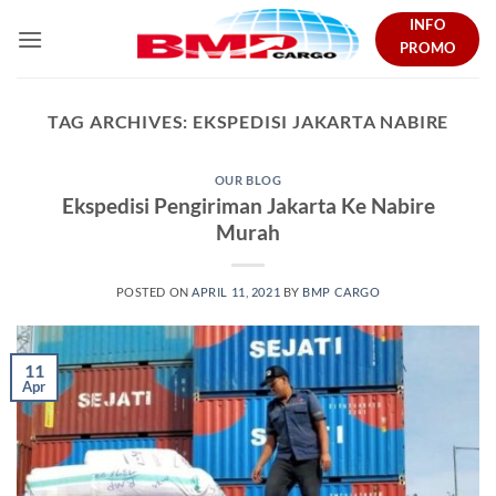
Skip
INFO
to
PROMO
content
TAG ARCHIVES:
EKSPEDISI JAKARTA NABIRE
OUR BLOG
Ekspedisi Pengiriman Jakarta Ke Nabire
Murah
POSTED ON
APRIL 11, 2021
BY
BMP CARGO
11
Apr