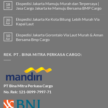
Ekspedisi Jakarta Mamuju Murah dan Terpercaya |
18
Jun
Jasa Cargo Jakarta ke Mamuju Bersama BMP Cargo
Tak
ada
Ekspedisi Jakarta Ke Kota Bitung Lebih Murah Via
20
komentar
pada
Apr
Kapal Laut
Ekspedisi
Jakarta
Tak
Mamuju
ada
Ekspedisi Jakarta Gorontalo Via Laut Murah & Aman
10
Murah
komentar
dan
pada
Apr
Bersama Bmp Cargo
Terpercaya
Ekspedisi
|
Jakarta
Tak
Jasa
Ke
ada
Cargo
Kota
komentar
REK. PT . BINA MITRA PERKASA CARGO:
Jakarta
Bitung
pada
ke
Lebih
Ekspedisi
Mamuju
Murah
Jakarta
Bersama
Via
Gorontalo
BMP
Kapal
Via
Cargo
Laut
Laut
Murah
&
Aman
Bersama
Bmp
PT Bina Mitra Perkasa Cargo
Cargo
No. Rek: 121-0099-7997-71