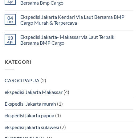
dan
pada
Apr
Bersama Bmp Cargo
Terpercaya
Ekspedisi
|
Jakarta
Tak
Jasa
Ke
ada
Ekspedisi Jakarta Kendari Via Laut Bersama BMP
04
Cargo
Kota
komentar
Jakarta
Bitung
pada
Des
Cargo Murah & Terpercaya
ke
Lebih
Ekspedisi
Mamuju
Murah
Jakarta
Tak
Bersama
Via
Gorontalo
ada
Ekspedisi Jakarta- Makassar via Laut Terbaik
13
BMP
Kapal
Via
komentar
Cargo
Laut
Laut
pada
Agu
Bersama BMP Cargo
Murah
Ekspedisi
&
Jakarta
Tak
Aman
Kendari
ada
Bersama
Via
komentar
KATEGORI
Bmp
Laut
pada
Cargo
Bersama
Ekspedisi
BMP
Jakarta-
Cargo
Makassar
Murah
via
CARGO PAPUA
(2)
&
Laut
Terpercaya
Terbaik
Bersama
ekspedisi Jakarta Makassar
(4)
BMP
Cargo
Ekspedisi Jakarta murah
(1)
ekspedisi jakarta papua
(1)
ekspedisi jakarta sulawesi
(7)