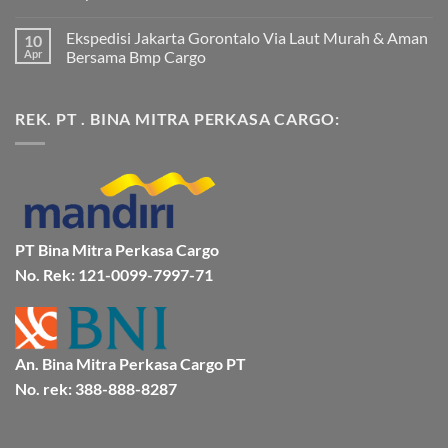
Jakarta
Tak
Mamuju
ada
Ekspedisi Jakarta Gorontalo Via Laut Murah & Aman
10
Murah
komentar
dan
pada
Apr
Bersama Bmp Cargo
Terpercaya
Ekspedisi
|
Jakarta
Tak
Jasa
Ke
ada
Cargo
Kota
komentar
REK. PT . BINA MITRA PERKASA CARGO:
Jakarta
Bitung
pada
ke
Lebih
Ekspedisi
Mamuju
Murah
Jakarta
Bersama
Via
Gorontalo
BMP
Kapal
Via
Cargo
Laut
Laut
Murah
&
Aman
Bersama
Bmp
PT Bina Mitra Perkasa Cargo
Cargo
No. Rek: 121-0099-7997-71
An. Bina Mitra Perkasa Cargo PT
No. rek: 388-888-8287