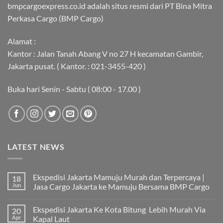
bmpcargoexpress.co.id adalah situs resmi dari PT Bina Mitra
Perkasa Cargo (BMP Cargo)
Alamat :
Kantor : Jalan Tanah Abang V no 27 H kecamatan Gambir,
Jakarta pusat. ( Kantor. : 021-3455-420 )
Buka hari Senin - Sabtu ( 08:00 - 17.00 )
LATEST NEWS
Ekspedisi Jakarta Mamuju Murah dan Terpercaya |
18
Jun
Jasa Cargo Jakarta ke Mamuju Bersama BMP Cargo
Tak
ada
Ekspedisi Jakarta Ke Kota Bitung Lebih Murah Via
20
komentar
pada
Apr
Kapal Laut
Ekspedisi