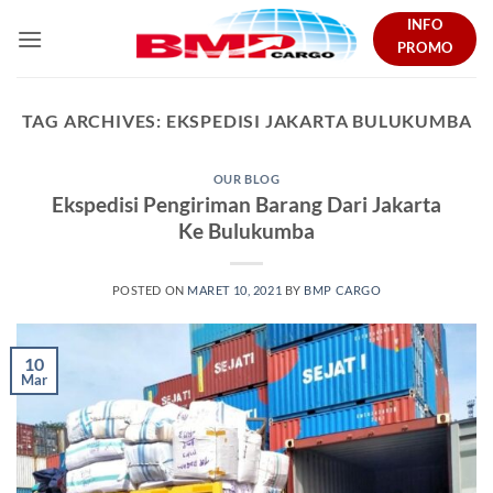
Skip
INFO
to
PROMO
content
TAG ARCHIVES:
EKSPEDISI JAKARTA BULUKUMBA
OUR BLOG
Ekspedisi Pengiriman Barang Dari Jakarta
Ke Bulukumba
POSTED ON
MARET 10, 2021
BY
BMP CARGO
10
Mar