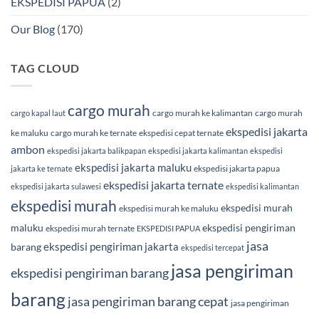
EKSPEDISI PAPUA
(2)
Our Blog
(170)
TAG CLOUD
cargo murah
cargo murah ke kalimantan
cargo murah
cargo kapal laut
ekspedisi jakarta
ke maluku
cargo murah ke ternate
ekspedisi cepat ternate
ambon
ekspedisi jakarta balikpapan
ekspedisi jakarta kalimantan
ekspedisi
ekspedisi jakarta maluku
ekspedisi jakarta papua
jakarta ke ternate
ekspedisi jakarta ternate
ekspedisi jakarta sulawesi
ekspedisi kalimantan
ekspedisi murah
ekspedisi murah
ekspedisi murah ke maluku
maluku
ekspedisi pengiriman
ekspedisi murah ternate
EKSPEDISI PAPUA
jasa
ekspedisi pengiriman jakarta
barang
ekspedisi tercepat
jasa pengiriman
ekspedisi pengiriman barang
barang
jasa pengiriman barang cepat
jasa pengiriman