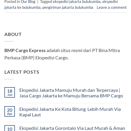
Posted in
Our Blog
|
Tagged
ekspedisi jakarta bulukumba
,
ekspedisi
jakarta ke bulukumba
,
pengiriman jakarta bulukumba
Leave a comment
ABOUT
BMP Cargo Express
adalah situs resmi dari PT Bina Mitra
Perkasa (BMP) Ekspedisi Cargo.
LATEST POSTS
Ekspedisi Jakarta Mamuju Murah dan Terpercaya |
18
Jun
Jasa Cargo Jakarta ke Mamuju Bersama BMP Cargo
Tak
ada
Ekspedisi Jakarta Ke Kota Bitung Lebih Murah Via
20
komentar
pada
Apr
Kapal Laut
Ekspedisi
Jakarta
Tak
Mamuju
ada
Ekspedisi Jakarta Gorontalo Via Laut Murah & Aman
10
Murah
komentar