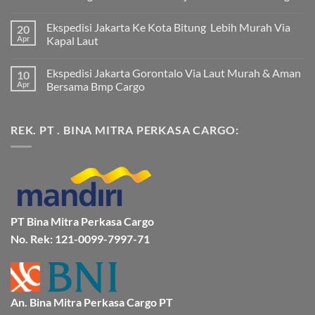
Tak
ada
Ekspedisi Jakarta Ke Kota Bitung Lebih Murah Via
20
komentar
pada
Apr
Kapal Laut
Ekspedisi
Jakarta
Tak
Mamuju
ada
Ekspedisi Jakarta Gorontalo Via Laut Murah & Aman
10
Murah
komentar
dan
pada
Apr
Bersama Bmp Cargo
Terpercaya
Ekspedisi
|
Jakarta
Tak
Jasa
Ke
ada
Cargo
Kota
komentar
REK. PT . BINA MITRA PERKASA CARGO:
Jakarta
Bitung
pada
ke
Lebih
Ekspedisi
Mamuju
Murah
Jakarta
Bersama
Via
Gorontalo
BMP
Kapal
Via
Cargo
Laut
Laut
Murah
&
Aman
Bersama
Bmp
PT Bina Mitra Perkasa Cargo
Cargo
No. Rek: 121-0099-7997-71
An. Bina Mitra Perkasa Cargo PT