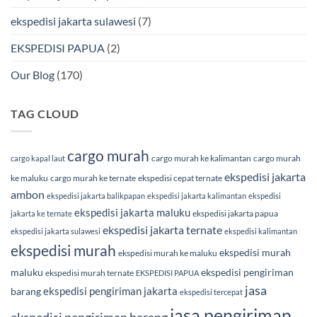
ekspedisi jakarta sulawesi
(7)
EKSPEDISI PAPUA
(2)
Our Blog
(170)
TAG CLOUD
cargo murah
cargo murah ke kalimantan
cargo murah
cargo kapal laut
ekspedisi jakarta
ke maluku
cargo murah ke ternate
ekspedisi cepat ternate
ambon
ekspedisi jakarta balikpapan
ekspedisi jakarta kalimantan
ekspedisi
ekspedisi jakarta maluku
ekspedisi jakarta papua
jakarta ke ternate
ekspedisi jakarta ternate
ekspedisi jakarta sulawesi
ekspedisi kalimantan
ekspedisi murah
ekspedisi murah
ekspedisi murah ke maluku
maluku
ekspedisi pengiriman
ekspedisi murah ternate
EKSPEDISI PAPUA
jasa
ekspedisi pengiriman jakarta
barang
ekspedisi tercepat
jasa pengiriman
ekspedisi pengiriman barang