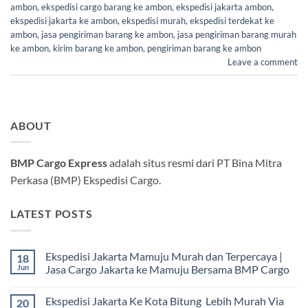
ambon
,
ekspedisi cargo barang ke ambon
,
ekspedisi jakarta ambon
,
ekspedisi jakarta ke ambon
,
ekspedisi murah
,
ekspedisi terdekat ke
ambon
,
jasa pengiriman barang ke ambon
,
jasa pengiriman barang murah
ke ambon
,
kirim barang ke ambon
,
pengiriman barang ke ambon
Leave a comment
ABOUT
BMP Cargo Express
adalah situs resmi dari PT Bina Mitra
Perkasa (BMP) Ekspedisi Cargo.
LATEST POSTS
Ekspedisi Jakarta Mamuju Murah dan Terpercaya |
18
Jun
Jasa Cargo Jakarta ke Mamuju Bersama BMP Cargo
Tak
ada
Ekspedisi Jakarta Ke Kota Bitung Lebih Murah Via
20
komentar