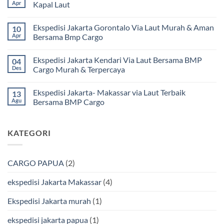
pada
Apr
Kapal Laut
Ekspedisi
Jakarta
Tak
Mamuju
ada
Ekspedisi Jakarta Gorontalo Via Laut Murah & Aman
10
Murah
komentar
dan
pada
Apr
Bersama Bmp Cargo
Terpercaya
Ekspedisi
|
Jakarta
Tak
Jasa
Ke
ada
Ekspedisi Jakarta Kendari Via Laut Bersama BMP
04
Cargo
Kota
komentar
Jakarta
Bitung
pada
Des
Cargo Murah & Terpercaya
ke
Lebih
Ekspedisi
Mamuju
Murah
Jakarta
Tak
Bersama
Via
Gorontalo
ada
Ekspedisi Jakarta- Makassar via Laut Terbaik
13
BMP
Kapal
Via
komentar
Cargo
Laut
Laut
pada
Agu
Bersama BMP Cargo
Murah
Ekspedisi
&
Jakarta
Tak
Aman
Kendari
ada
Bersama
Via
komentar
KATEGORI
Bmp
Laut
pada
Cargo
Bersama
Ekspedisi
BMP
Jakarta-
Cargo
Makassar
Murah
via
CARGO PAPUA
(2)
&
Laut
Terpercaya
Terbaik
Bersama
ekspedisi Jakarta Makassar
(4)
BMP
Cargo
Ekspedisi Jakarta murah
(1)
ekspedisi jakarta papua
(1)