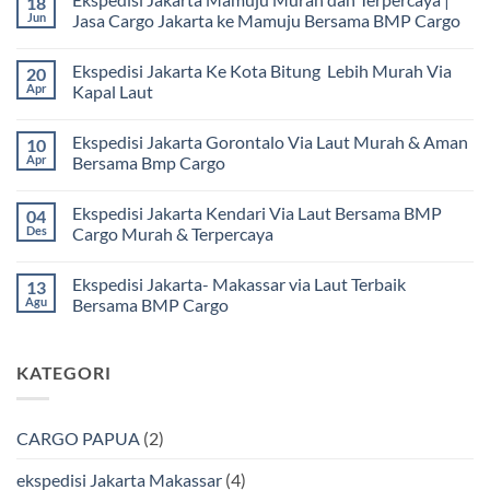
18
Jun
Jasa Cargo Jakarta ke Mamuju Bersama BMP Cargo
Tak
ada
Ekspedisi Jakarta Ke Kota Bitung Lebih Murah Via
20
komentar
pada
Apr
Kapal Laut
Ekspedisi
Jakarta
Tak
Mamuju
ada
Ekspedisi Jakarta Gorontalo Via Laut Murah & Aman
10
Murah
komentar
dan
pada
Apr
Bersama Bmp Cargo
Terpercaya
Ekspedisi
|
Jakarta
Tak
Jasa
Ke
ada
Ekspedisi Jakarta Kendari Via Laut Bersama BMP
04
Cargo
Kota
komentar
Jakarta
Bitung
pada
Des
Cargo Murah & Terpercaya
ke
Lebih
Ekspedisi
Mamuju
Murah
Jakarta
Tak
Bersama
Via
Gorontalo
ada
Ekspedisi Jakarta- Makassar via Laut Terbaik
13
BMP
Kapal
Via
komentar
Cargo
Laut
Laut
pada
Agu
Bersama BMP Cargo
Murah
Ekspedisi
&
Jakarta
Tak
Aman
Kendari
ada
Bersama
Via
komentar
KATEGORI
Bmp
Laut
pada
Cargo
Bersama
Ekspedisi
BMP
Jakarta-
Cargo
Makassar
Murah
via
CARGO PAPUA
(2)
&
Laut
Terpercaya
Terbaik
Bersama
ekspedisi Jakarta Makassar
(4)
BMP