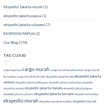
Cargo
Ekspedisi Jakarta murah
(1)
ekspedisi jakarta papua
(1)
ekspedisi jakarta sulawesi
(7)
EKSPEDISI PAPUA
(2)
Our Blog
(170)
TAG CLOUD
cargo murah
cargo murah ke kalimantan
cargo murah
cargo kapal laut
ekspedisi jakarta
ke maluku
cargo murah ke ternate
ekspedisi cepat ternate
ambon
ekspedisi jakarta balikpapan
ekspedisi jakarta kalimantan
ekspedisi
ekspedisi jakarta maluku
ekspedisi jakarta papua
jakarta ke ternate
ekspedisi jakarta ternate
ekspedisi jakarta sulawesi
ekspedisi kalimantan
ekspedisi murah
ekspedisi murah
ekspedisi murah ke maluku