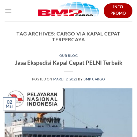
Skip
INFO
to
PROMO
content
TAG ARCHIVES:
CARGO VIA KAPAL CEPAT
TERPERCAYA
OUR BLOG
Jasa Ekspedisi Kapal Cepat PELNI Terbaik
POSTED ON
MARET 2, 2022
BY
BMP CARGO
02
Mar