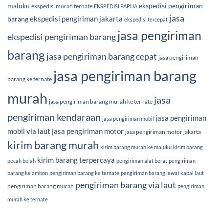
maluku
ekspedisi pengiriman
ekspedisi murah ternate
EKSPEDISI PAPUA
jasa
ekspedisi pengiriman jakarta
barang
ekspedisi tercepat
jasa pengiriman
ekspedisi pengiriman barang
barang
jasa pengiriman barang cepat
jasa pengiriman
jasa pengiriman barang
barang ke ternate
murah
jasa
jasa pengiriman barang murah ke ternate
pengiriman kendaraan
jasa pengiriman
jasa pengiriman mobil
mobil via laut
jasa pengiriman motor
jasa pengiriman motor jakarta
kirim barang murah
kirim barang murah ke maluku
kirim barang
kirim barang terpercaya
pecah belah
pengiriman alat berat
pengiriman
barang ke ambon
pengiriman barang ke ternate
pengiriman barang lewat kapal laut
pengiriman barang via laut
pengiriman barang murah
pengiriman
murah ke ternate