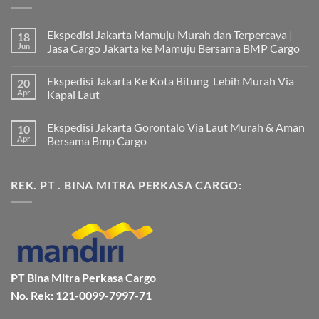
Ekspedisi Jakarta Mamuju Murah dan Terpercaya |
18
Jun
Jasa Cargo Jakarta ke Mamuju Bersama BMP Cargo
Tak
ada
Ekspedisi Jakarta Ke Kota Bitung Lebih Murah Via
20
komentar
pada
Apr
Kapal Laut
Ekspedisi
Jakarta
Tak
Mamuju
ada
Ekspedisi Jakarta Gorontalo Via Laut Murah & Aman
10
Murah
komentar
dan
pada
Apr
Bersama Bmp Cargo
Terpercaya
Ekspedisi
|
Jakarta
Tak
Jasa
Ke
ada
Cargo
Kota
komentar
REK. PT . BINA MITRA PERKASA CARGO:
Jakarta
Bitung
pada
ke
Lebih
Ekspedisi
Mamuju
Murah
Jakarta
Bersama
Via
Gorontalo
BMP
Kapal
Via
Cargo
Laut
Laut
Murah
&
Aman
Bersama
Bmp
PT Bina Mitra Perkasa Cargo
Cargo
No. Rek: 121-0099-7997-71